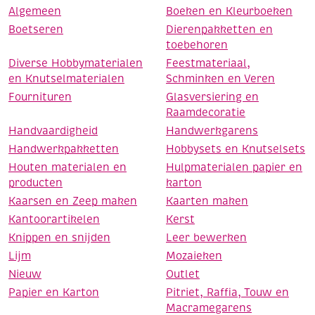
Algemeen
Boeken en Kleurboeken
Boetseren
Dierenpakketten en
toebehoren
Diverse Hobbymaterialen
Feestmateriaal,
en Knutselmaterialen
Schminken en Veren
Fournituren
Glasversiering en
Raamdecoratie
Handvaardigheid
Handwerkgarens
Handwerkpakketten
Hobbysets en Knutselsets
Houten materialen en
Hulpmaterialen papier en
producten
karton
Kaarsen en Zeep maken
Kaarten maken
Kantoorartikelen
Kerst
Knippen en snijden
Leer bewerken
Lijm
Mozaieken
Nieuw
Outlet
Papier en Karton
Pitriet, Raffia, Touw en
Macramegarens