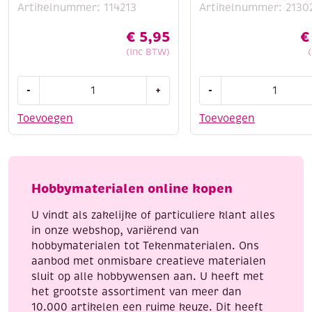
Artikelnummer: 114213
Artikelnummer: 2130
€
5,95
€
(Inc BTW)
Stitch
Houten
-
+
-
and
bouwpakket
do
/
Toevoegen
Toevoegen
borduursetje
Kerststal,
164
windlicht
-
aantal
have
Hobbymaterialen online kopen
a
nice
U vindt als zakelijke of particuliere klant alles
christmas
in onze webshop, variërend van
aantal
hobbymaterialen tot Tekenmaterialen. Ons
aanbod met onmisbare creatieve materialen
sluit op alle hobbywensen aan. U heeft met
het grootste assortiment van meer dan
10.000 artikelen een ruime keuze. Dit heeft