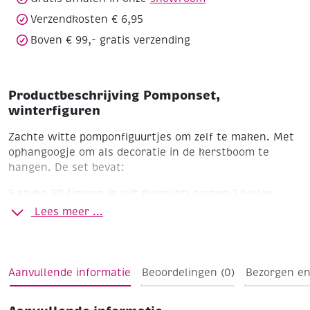
Verzendkosten € 6,95
Boven € 99,- gratis verzending
Productbeschrijving Pomponset,
winterfiguren
Zachte witte pomponfiguurtjes om zelf te maken. Met
ophangoogje om als decoratie in de kerstboom te
hangen. De set bevat:
5 stuks 3D figuren in wit (bedrukt) karton
2 bollen
witte wol
2 halve ringen om pompons mee te maken
Lees meer ...
Handleiding
Aanvullende informatie
Beoordelingen (0)
Bezorgen en