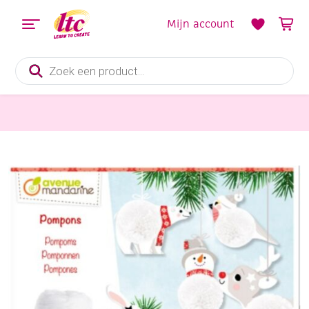
Mijn account
Producten
zoeken
Diverse Hobbymaterialen en Knutselmaterialen
Pomponset, winterfiguren