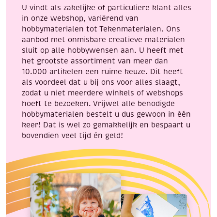
poes
incl.
U vindt als zakelijke of particuliere klant alles
met
penseel
in onze webshop, variërend van
kittens
en
hobbymaterialen tot Tekenmaterialen. Ons
aantal
8
aanbod met onmisbare creatieve materialen
napjes
sluit op alle hobbywensen aan. U heeft met
verf,
het grootste assortiment van meer dan
aantal
10.000 artikelen een ruime keuze. Dit heeft
als voordeel dat u bij ons voor alles slaagt,
zodat u niet meerdere winkels of webshops
hoeft te bezoeken. Vrijwel alle benodigde
hobbymaterialen bestelt u dus gewoon in één
keer! Dat is wel zo gemakkelijk en bespaart u
bovendien veel tijd én geld!