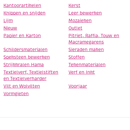
Kantoorartikelen
Kerst
Knippen en snijden
Leer bewerken
Lijm
Mozaieken
Nieuw
Outlet
Papier en Karton
Pitriet, Raffia, Touw en
Macramegarens
Schildersmaterialen
Sieraden maken
Speksteen bewerken
Stoffen
Strijkkralen Hama
Tekenmaterialen
Textielverf, Textielstiften
Verf en Inkt
en Textielverharder
Vilt en Wolvilten
Voorjaar
Vormgieten