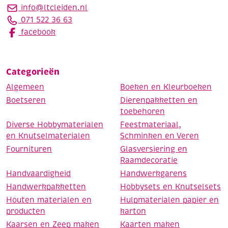
info@ltcleiden.nl
071 522 36 63
facebook
Categorieën
Algemeen
Boeken en Kleurboeken
Boetseren
Dierenpakketten en
toebehoren
Diverse Hobbymaterialen
Feestmateriaal,
en Knutselmaterialen
Schminken en Veren
Fournituren
Glasversiering en
Raamdecoratie
Handvaardigheid
Handwerkgarens
Handwerkpakketten
Hobbysets en Knutselsets
Houten materialen en
Hulpmaterialen papier en
producten
karton
Kaarsen en Zeep maken
Kaarten maken