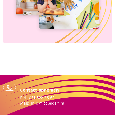
Contact opnemen
Bel: 071 522 36 63
Mail:
info@ltcleiden.nl