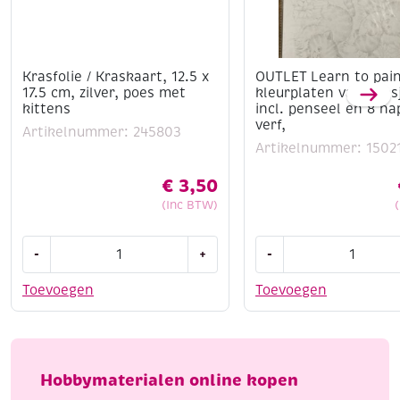
Krasfolie / Kraskaart, 12.5 x
OUTLET Learn to pain
17.5 cm, zilver, poes met
kleurplaten van poes
kittens
incl. penseel en 8 na
verf,
Artikelnummer: 245803
Artikelnummer: 1502
€
3,50
(Inc BTW)
Krasfolie
OUTLET
-
+
-
/
Learn
Kraskaart,
to
Toevoegen
Toevoegen
12.5
paint,
x
4
17.5
kleurplaten
cm,
van
Hobbymaterialen online kopen
zilver,
poesjes,