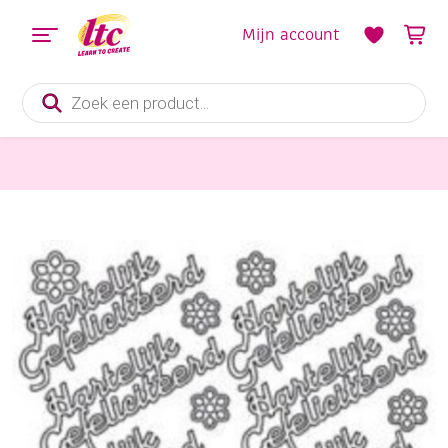
Mijn account
Producten
zoeken
Diverse Hobbymaterialen en Knutselmaterialen
Stickervel hartelijk gefeliciteerd goud (groot)