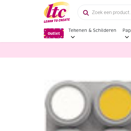
Producten
zoeken
Tekenen & Schilderen
Pap
Outlet
Feestmateriaal, Schminken en Vere