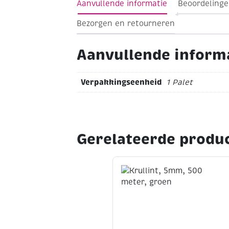
Aanvullende informatie
Beoordelinge
donkerblauw, groen, dieprood en zwar
Elk napje heeft een transparant dekse
Bezorgen en retourneren
voorkomen.
Aanvullende inform
Verpakkingseenheid
1 Palet
Gerelateerde produ