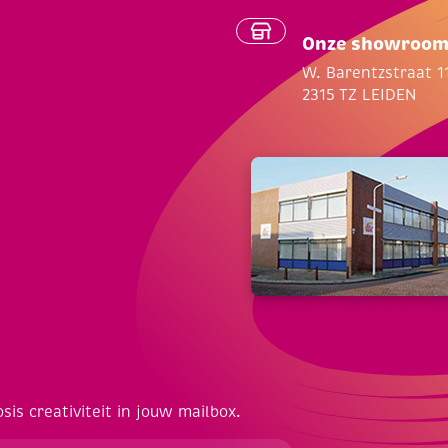
Onze showroo
W. Barentzstraat 1
2315 TZ LEIDEN
osis creativiteit in jouw mailbox.