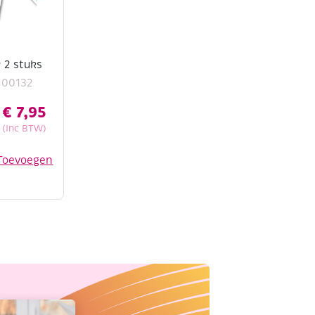
 2 stuks
100132
€
7,95
(Inc BTW)
Toevoegen