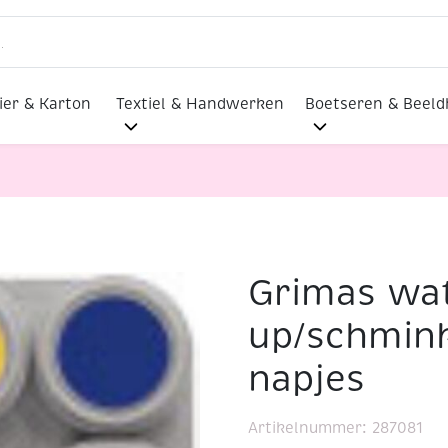
ier & Karton
Textiel & Handwerken
Boetseren & Beel
Grimas wa
n
Grimas water make-up/schmink, assortiment 6 napjes
up/schmink
napjes
Artikelnummer:
287081