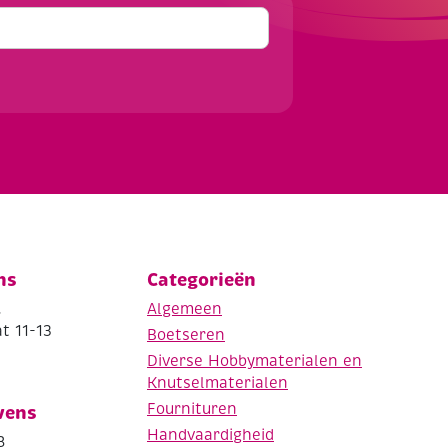
ns
Categorieën
.
Algemeen
t 11-13
Boetseren
Diverse Hobbymaterialen en
Knutselmaterialen
Fournituren
vens
Handvaardigheid
8