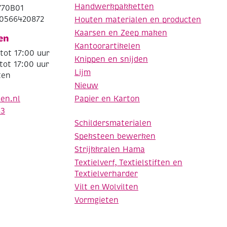
Handwerkpakketten
770B01
0566420872
Houten materialen en producten
Kaarsen en Zeep maken
en
Kantoorartikelen
tot 17:00 uur
Knippen en snijden
tot 17:00 uur
Lijm
ten
Nieuw
Papier en Karton
den.nl
63
Schildersmaterialen
Speksteen bewerken
Strijkkralen Hama
Textielverf, Textielstiften en
Textielverharder
Vilt en Wolvilten
Vormgieten