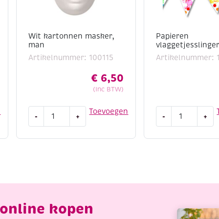
Wit kartonnen masker,
Papieren
man
vlaggetjesslinger
Artikelnummer: 100115
Artikelnummer: 
€
6,50
(Inc BTW)
Wit
Papieren
n
Toevoegen
-
+
-
+
kartonnen
vlaggetjesslinger
masker,
2
man
stuks
aantal
aantal
online kopen