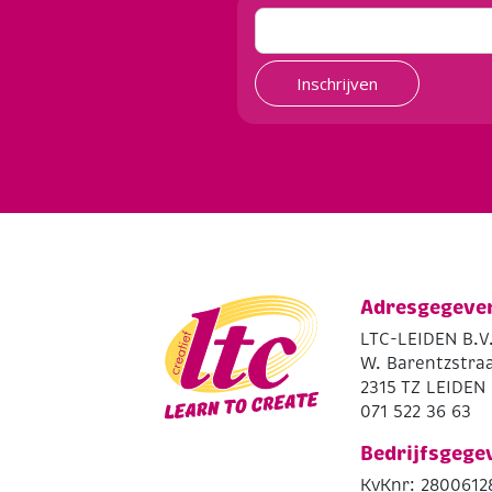
Inschrijven
Adresgegeve
LTC-LEIDEN B.V
W. Barentzstraa
2315 TZ LEIDEN
071 522 36 63
Bedrijfsgege
KvKnr: 2800612