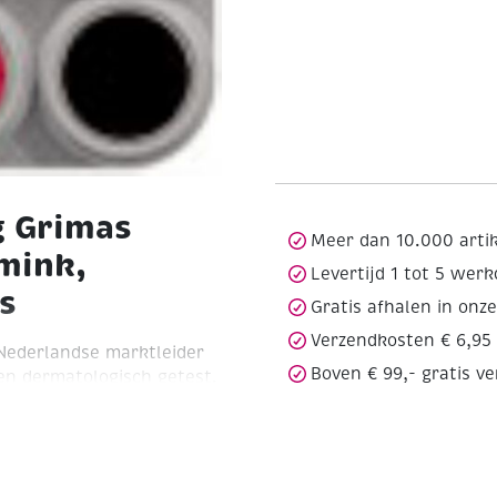
g Grimas
Meer dan 10.000 arti
mink,
Levertijd 1 tot 5 wer
s
Gratis afhalen in onz
Verzendkosten € 6,95
Nederlandse marktleider
Boven € 99,- gratis v
en dermatologisch getest.
nting. Zuinig in gebruik,
 en eenvoudig met water
e kleuren wit, geel-oranje,