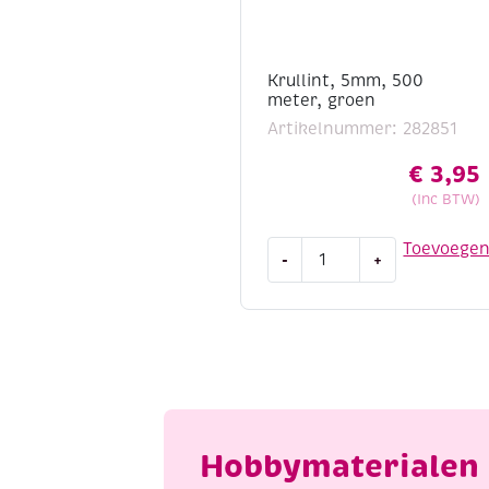
Krullint, 5mm, 500
meter, groen
Artikelnummer: 282851
€
3,95
(Inc BTW)
Krullint,
Toevoege
-
+
5mm,
500
meter,
groen
aantal
Hobbymaterialen 