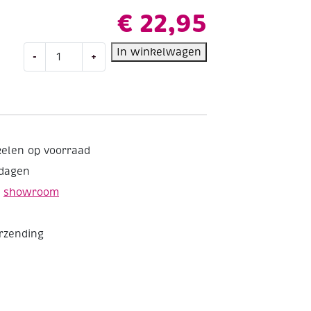
€
22,95
Grimas
In winkelwagen
-
+
water
make-
up/schmink,
assortiment
6
napjes
kelen op voorraad
aantal
kdagen
e
showroom
erzending