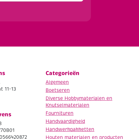
ns
Categorieën
.
Algemeen
t 11-13
Boetseren
Diverse Hobbymaterialen en
Knutselmaterialen
Fournituren
vens
Handvaardigheid
8
Handwerkpakketten
770B01
0566420872
Houten materialen en producten