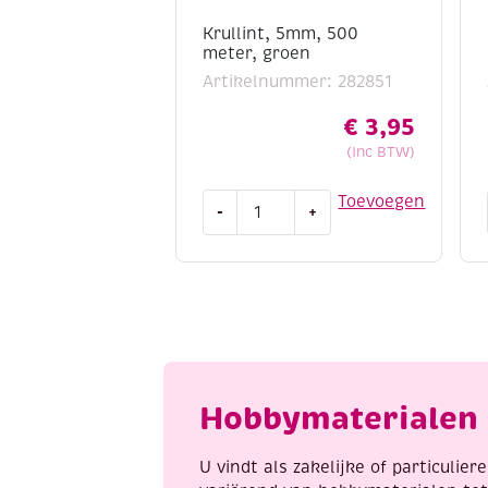
Krullint, 5mm, 500
meter, groen
Artikelnummer: 282851
€
3,95
(Inc BTW)
Krullint,
Toevoegen
-
+
5mm,
500
meter,
groen
aantal
Hobbymaterialen 
U vindt als zakelijke of particulie