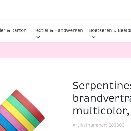
ier & Karton
Textiel & Handwerken
Boetseren & Beel
Serpentine
n
Serpentines brandvertragend multicolor, 4m
brandvert
multicolor
Artikelnummer:
283303