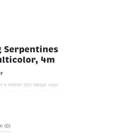
g Serpentines
lticolor, 4m
er
 4 meter zijn ideaal voor
, evenementen, scholen en
rtragende behandeling
isen en zijn ze geschikt
dveiligheid belangrijk is.
oudig op te hangen en
n (0)
raling. Perfect voor