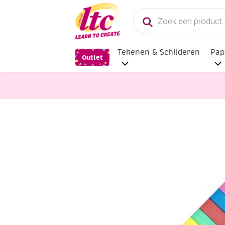
Producten
zoeken
Tekenen & Schilderen
Pap
Outlet
Feestmateriaal, Schminken en Vere