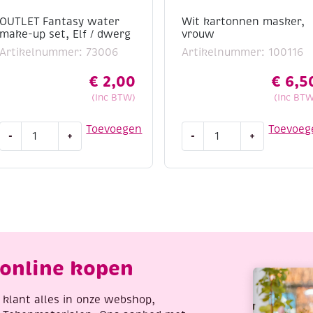
OUTLET Fantasy water
Wit kartonnen masker,
make-up set, Elf / dwerg
vrouw
Artikelnummer: 73006
Artikelnummer: 100116
€
2,00
€
6,5
(Inc BTW)
(Inc BTW
OUTLET
Wit
Toevoegen
Toevoeg
-
+
-
+
Fantasy
kartonnen
water
masker,
make-
vrouw
up
aantal
set,
Elf
/
dwerg
online kopen
aantal
re klant alles in onze webshop,