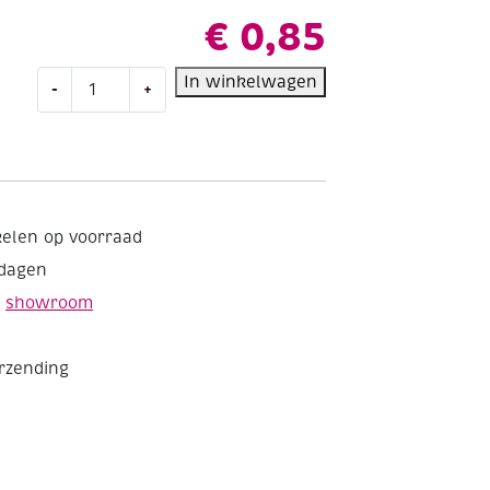
€
0,85
Serpentines
In winkelwagen
-
+
brandvertragend
multicolor,
4m
aantal
kelen op voorraad
kdagen
e
showroom
erzending