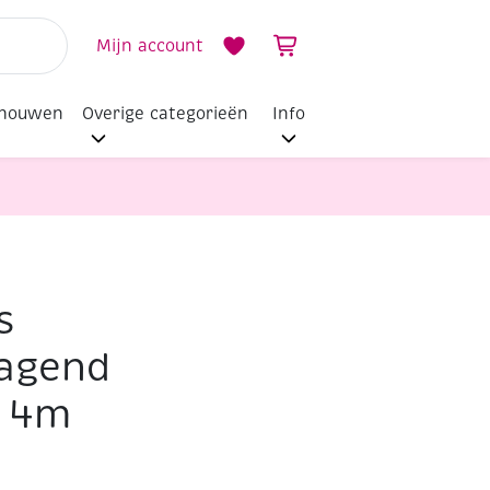
Mijn account
dhouwen
Overige categorieën
Info
s
ragend
, 4m