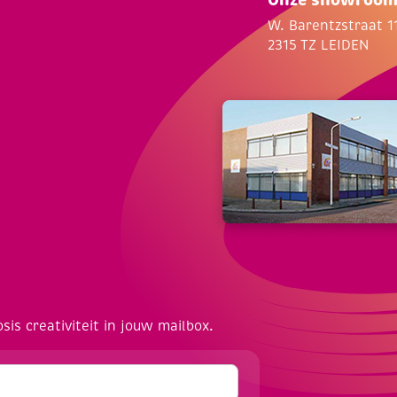
W. Barentzstraat 1
2315 TZ LEIDEN
osis creativiteit in jouw mailbox.