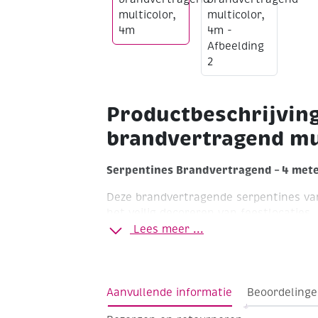
Productbeschrijvin
brandvertragend mu
Serpentines Brandvertragend – 4 met
Deze brandvertragende serpentines van
het veilig decoreren van feestlocaties
openbare ruimtes. Dankzij de brandve
Lees meer ...
voldoen ze aan de geldende veiligheidse
voor gebruik in binnenruimtes waar bran
De serpentines zijn lichtgewicht, eenv
Aanvullende informatie
Beoordelinge
zorgen direct voor een feestelijke uitst