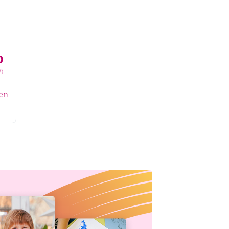
0
)
en