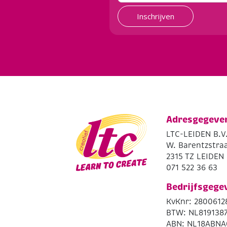
Inschrijven
Adresgegeve
LTC-LEIDEN B.V
W. Barentzstraa
2315 TZ LEIDEN
071 522 36 63
Bedrijfsgege
KvKnr: 2800612
BTW: NL819138
ABN: NL18ABNA