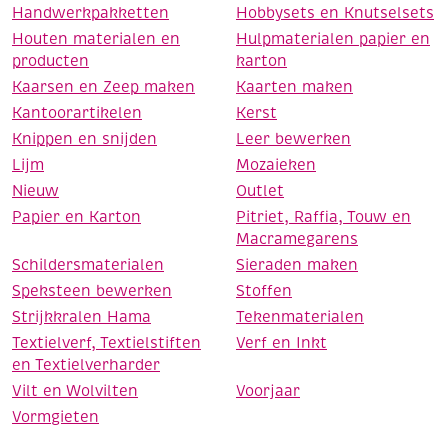
Handwerkpakketten
Hobbysets en Knutselsets
Houten materialen en
Hulpmaterialen papier en
producten
karton
Kaarsen en Zeep maken
Kaarten maken
Kantoorartikelen
Kerst
Knippen en snijden
Leer bewerken
Lijm
Mozaieken
Nieuw
Outlet
Papier en Karton
Pitriet, Raffia, Touw en
Macramegarens
Schildersmaterialen
Sieraden maken
Speksteen bewerken
Stoffen
Strijkkralen Hama
Tekenmaterialen
Textielverf, Textielstiften
Verf en Inkt
en Textielverharder
Vilt en Wolvilten
Voorjaar
Vormgieten