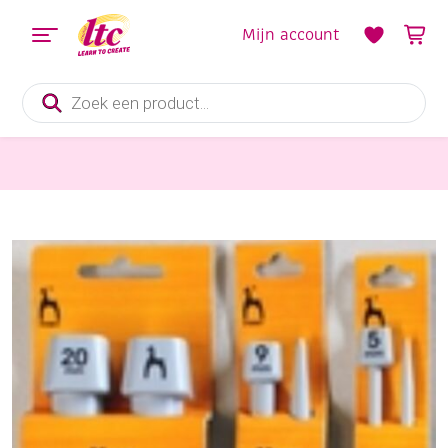
Mijn account
Producten
zoeken
Fournituren
Aluminium breinaalden met knop 40 cm 2.5mm