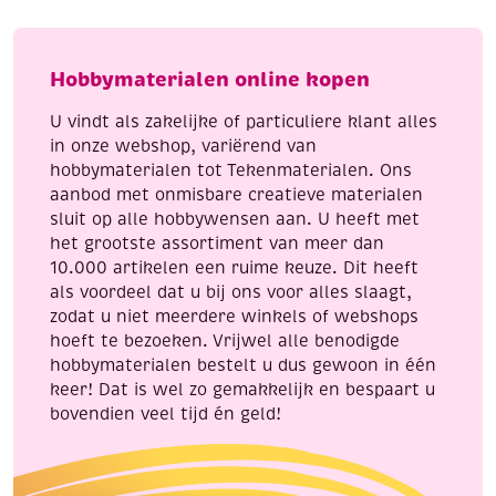
5.48
5.48
meter,
meter,
blauw
ombre
Hobbymaterialen online kopen
aantal
naturel
aantal
U vindt als zakelijke of particuliere klant alles
in onze webshop, variërend van
hobbymaterialen tot Tekenmaterialen. Ons
aanbod met onmisbare creatieve materialen
sluit op alle hobbywensen aan. U heeft met
het grootste assortiment van meer dan
10.000 artikelen een ruime keuze. Dit heeft
als voordeel dat u bij ons voor alles slaagt,
zodat u niet meerdere winkels of webshops
hoeft te bezoeken. Vrijwel alle benodigde
hobbymaterialen bestelt u dus gewoon in één
keer! Dat is wel zo gemakkelijk en bespaart u
bovendien veel tijd én geld!