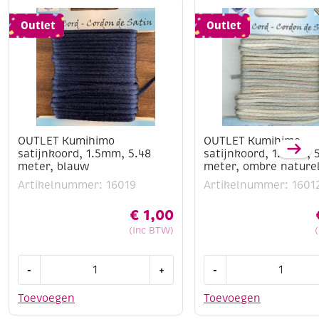
Outlet
Outlet
OUTLET Kumihimo
OUTLET Kumihimo
satijnkoord, 1.5mm, 5.48
satijnkoord, 1.5mm, 
meter, blauw
meter, ombre nature
Artikelnummer: 16019
Artikelnummer: 1601
€
1,00
(Inc BTW)
OUTLET
OUTLET
-
+
-
Kumihimo
Kumihimo
satijnkoord,
satijnkoord,
Toevoegen
Toevoegen
1.5mm,
1.5mm,