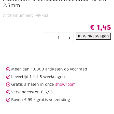
2.5mm
Artikelnummer:
444452
€
1,45
Aluminium
In winkelwagen
-
+
breinaalden
met
knop
40
cm
2.5mm
Meer dan 10.000 artikelen op voorraad
aantal
Levertijd 1 tot 5 werkdagen
Gratis afhalen in onze
showroom
Verzendkosten € 6,95
Boven € 99,- gratis verzending