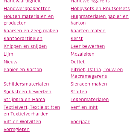
Handvaardigheid
Handwerkgarens
Handwerkpakketten
Hobbysets en Knutselsets
Houten materialen en
Hulpmaterialen papier en
producten
karton
Kaarsen en Zeep maken
Kaarten maken
Kantoorartikelen
Kerst
Knippen en snijden
Leer bewerken
Lijm
Mozaieken
Nieuw
Outlet
Papier en Karton
Pitriet, Raffia, Touw en
Macramegarens
Schildersmaterialen
Sieraden maken
Speksteen bewerken
Stoffen
Strijkkralen Hama
Tekenmaterialen
Textielverf, Textielstiften
Verf en Inkt
en Textielverharder
Vilt en Wolvilten
Voorjaar
Vormgieten