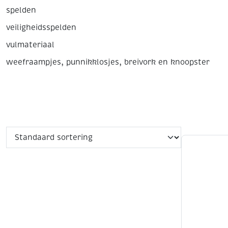
spelden
veiligheidsspelden
vulmateriaal
weefraampjes, punnikklosjes, breivork en knoopster