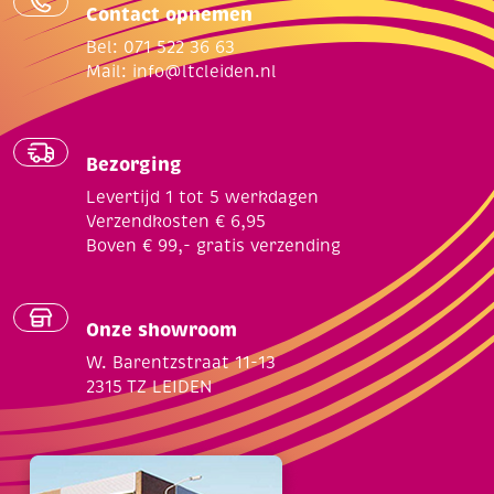
Contact opnemen
Bel: 071 522 36 63
Mail:
info@ltcleiden.nl
Bezorging
Levertijd 1 tot 5 werkdagen
Verzendkosten € 6,95
Boven € 99,- gratis verzending
Onze showroom
W. Barentzstraat 11-13
2315 TZ LEIDEN