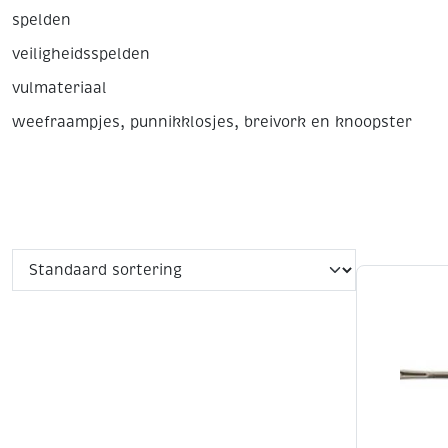
spelden
veiligheidsspelden
vulmateriaal
weefraampjes, punnikklosjes, breivork en knoopster