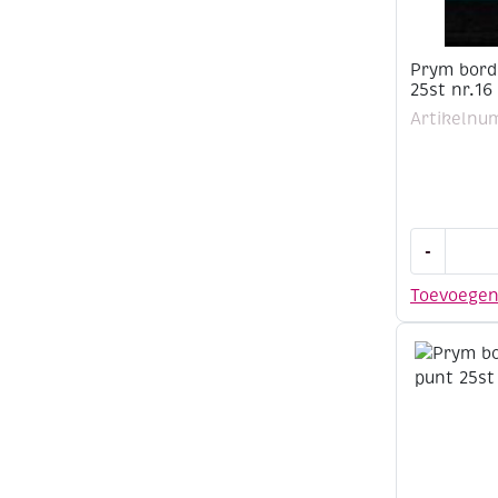
Prym bord
25st nr.16
Artikelnu
Prym
-
borduurna
met
Toevoege
punt
25st
nr.16
aantal