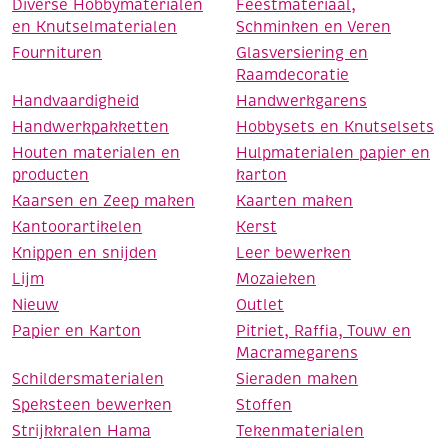
Diverse Hobbymaterialen
Feestmateriaal,
en Knutselmaterialen
Schminken en Veren
Fournituren
Glasversiering en
Raamdecoratie
Handvaardigheid
Handwerkgarens
Handwerkpakketten
Hobbysets en Knutselsets
Houten materialen en
Hulpmaterialen papier en
producten
karton
Kaarsen en Zeep maken
Kaarten maken
Kantoorartikelen
Kerst
Knippen en snijden
Leer bewerken
Lijm
Mozaieken
Nieuw
Outlet
Papier en Karton
Pitriet, Raffia, Touw en
Macramegarens
Schildersmaterialen
Sieraden maken
Speksteen bewerken
Stoffen
Strijkkralen Hama
Tekenmaterialen