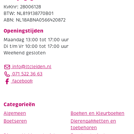
KvKnr: 28006128
BTW: NL819138770B01
ABN: NL18ABNA0566420872
Openingstijden
Maandag 13:00 tot 17:00 uur
Di t/m Vr 10:00 tot 17:00 uur
Weekend gesloten
info@ltcleiden.nl
071 522 36 63
facebook
Categorieën
Algemeen
Boeken en Kleurboeken
Boetseren
Dierenpakketten en
toebehoren