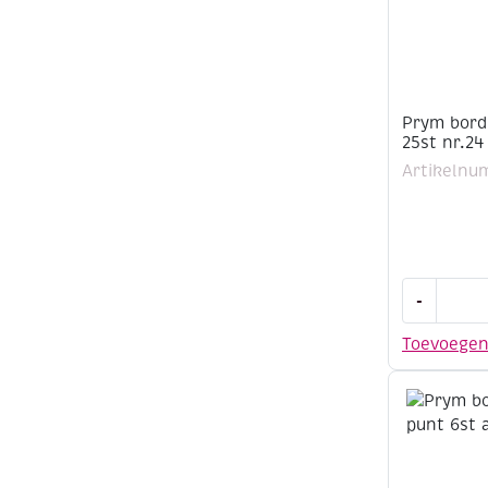
Prym bord
25st nr.24
Artikelnu
Prym
-
borduurna
met
Toevoege
punt
25st
nr.24
aantal