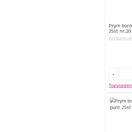
Prym bord
25st nr.20
Artikelnu
Prym
-
borduurna
met
Toevoege
punt
25st
nr.20
aantal