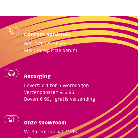
22
aantal
Contact opnemen
Bel: 071 522 36 63
Mail:
info@ltcleiden.nl
Bezorging
Levertijd 1 tot 5 werkdagen
Verzendkosten € 6,95
Boven € 99,- gratis verzending
Onze showroom
W. Barentzstraat 11-13