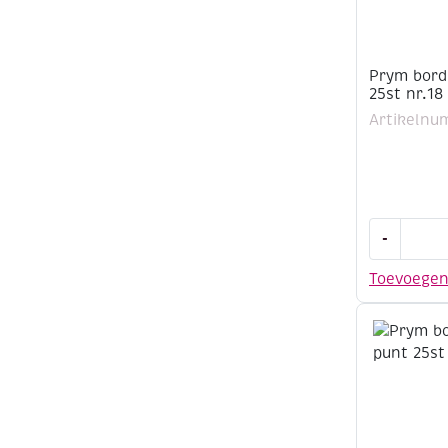
Prym bord
25st nr.18
Artikelnu
Prym
-
borduurna
met
Toevoege
punt
25st
nr.18
aantal