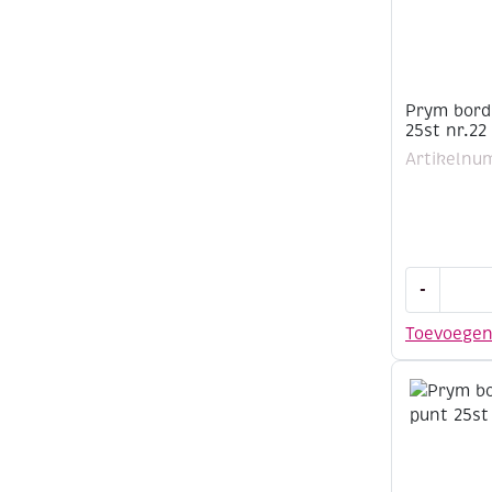
Prym bord
25st nr.22
Artikelnu
Prym
-
borduurna
met
Toevoege
punt
25st
nr.22
aantal