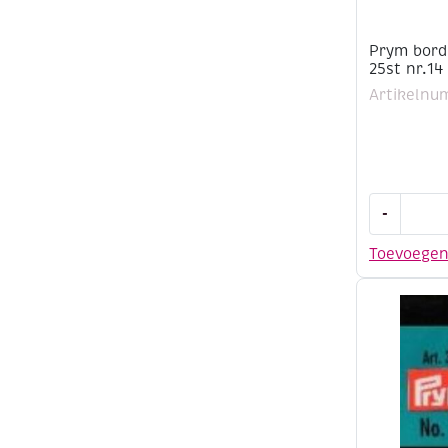
Prym bord
25st nr.14
Artikelnu
Prym
-
borduurna
met
Toevoege
punt
25st
nr.14
aantal