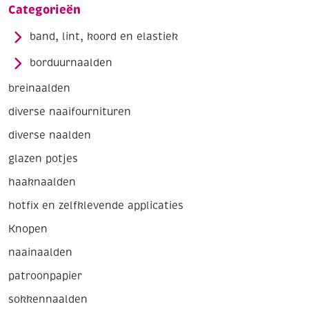
Categorieën
band, lint, koord en elastiek
borduurnaalden
breinaalden
diverse naaifournituren
diverse naalden
glazen potjes
haaknaalden
hotfix en zelfklevende applicaties
Knopen
naainaalden
patroonpapier
sokkennaalden