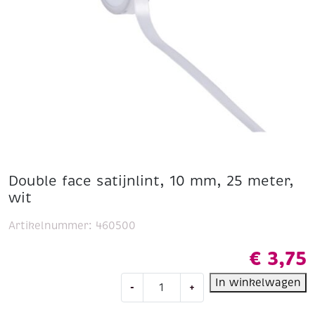
Double face satijnlint, 10 mm, 25 meter,
wit
Artikelnummer:
460500
€
3,75
Double
In winkelwagen
-
+
face
satijnlint,