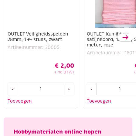
OUTLET Veiligheidsspelden
OUTLET Kumihimo
28mm, 144 stuks, zwart
satijnkoord, 1.5mm, 
meter, roze
Artikelnummer: 20005
Artikelnummer: 1601
€
2,00
(Inc BTW)
OUTLET
OUTLET
-
+
-
Veiligheidsspelden
Kumihimo
28mm,
satijnkoord,
Toevoegen
Toevoegen
144
1.5mm,
stuks,
5.48
zwart
meter,
aantal
roze
Hobbymaterialen online kopen
aantal