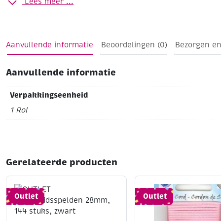
Lees meer ...
(artikelnummer 400157), maar ook als decoratief lint,
cadeau-/verpakkingslint, enz..
Breedte 10 mm
Lengte 25 meter
Op stevig kunststof
spindel
Aanvullende informatie
Beoordelingen (0)
Bezorgen en
Aanvullende informatie
Verpakkingseenheid
1 Rol
Gerelateerde producten
Outlet
Outlet