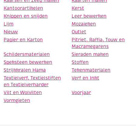
Kaarsen en Zeep maken
Kaarten maken
Kantoorartikelen
Kerst
Knippen en snijden
Leer bewerken
Lijm
Mozaieken
Nieuw
Outlet
Papier en Karton
Pitriet, Raffia, Touw en
Macramegarens
Schildersmaterialen
Sieraden maken
Speksteen bewerken
Stoffen
Strijkkralen Hama
Tekenmaterialen
Textielverf, Textielstiften
Verf en Inkt
en Textielverharder
Vilt en Wolvilten
Voorjaar
Vormgieten