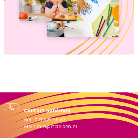
Contact opnemen
Bel: 071 522 36 63
Mail:
info@ltcleiden.nl