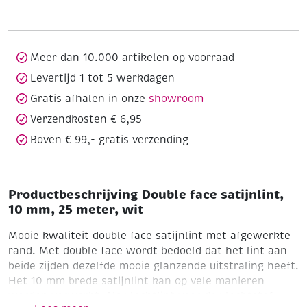
10
mm,
25
meter,
Meer dan 10.000 artikelen op voorraad
wit
Levertijd 1 tot 5 werkdagen
aantal
Gratis afhalen in onze
showroom
Verzendkosten € 6,95
Boven € 99,- gratis verzending
Productbeschrijving Double face satijnlint,
10 mm, 25 meter, wit
Mooie kwaliteit double face satijnlint met afgewerkte
rand. Met double face wordt bedoeld dat het lint aan
beide zijden dezelfde mooie glanzende uitstraling heeft.
Het 10 mm brede satijnlint kan op vele manieren
worden verwerkt. Als vlechtlint voor de vlechtstof