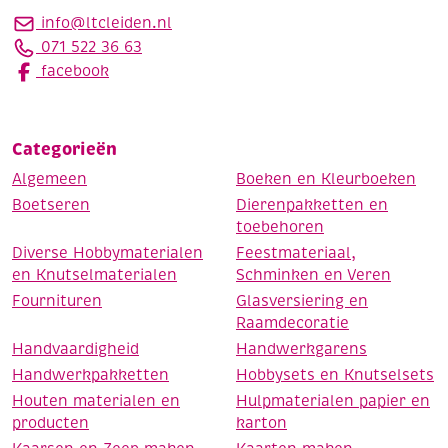
info@ltcleiden.nl
071 522 36 63
facebook
Categorieën
Algemeen
Boeken en Kleurboeken
Boetseren
Dierenpakketten en
toebehoren
Diverse Hobbymaterialen
Feestmateriaal,
en Knutselmaterialen
Schminken en Veren
Fournituren
Glasversiering en
Raamdecoratie
Handvaardigheid
Handwerkgarens
Handwerkpakketten
Hobbysets en Knutselsets
Houten materialen en
Hulpmaterialen papier en
producten
karton