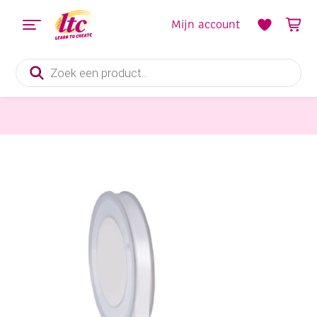
Mijn account
Producten
zoeken
Fournituren
Double face satijnlint, 10 mm, 25 meter, wit