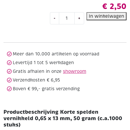
€
2,50
Korte
In winkelwagen
-
+
spelden
vernikkeld
0,65
x
13
mm,
Meer dan 10.000 artikelen op voorraad
50
Levertijd 1 tot 5 werkdagen
gram
Gratis afhalen in onze
showroom
(c.a.1000
stuks)
Verzendkosten € 6,95
aantal
Boven € 99,- gratis verzending
Productbeschrijving Korte spelden
vernikkeld 0,65 x 13 mm, 50 gram (c.a.1000
stuks)