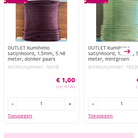
OUTLET Kumihimo
OUTLET Kumihimo
satijnkoord, 1.5mm, 5.48
satijnkoord, 1.5mm, 
meter, donker paars
meter, mintgroen
Artikelnummer: 16018
Artikelnummer: 1602
€
1,00
(Inc BTW)
OUTLET
OUTLET
-
+
-
Kumihimo
Kumihimo
satijnkoord,
satijnkoord,
Toevoegen
Toevoegen
1.5mm,
1.5mm,
5.48
5.48
meter,
meter,