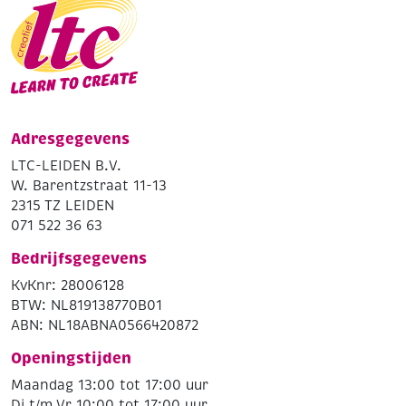
Adresgegevens
LTC-LEIDEN B.V.
W. Barentzstraat 11-13
2315 TZ LEIDEN
071 522 36 63
Bedrijfsgegevens
KvKnr: 28006128
BTW: NL819138770B01
ABN: NL18ABNA0566420872
Openingstijden
Maandag 13:00 tot 17:00 uur
Di t/m Vr 10:00 tot 17:00 uur