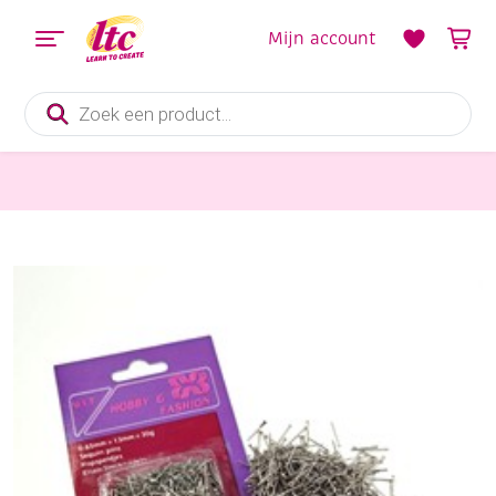
Mijn account
Producten
zoeken
Fournituren
Korte spelden vernikkeld 0,65 x 13 mm, 50 gram (c.a.1000 stuks)