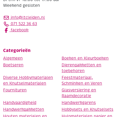
Weekend gesloten
info@ltcleiden.nl
071 522 36 63
facebook
Categorieën
Algemeen
Boeken en Kleurboeken
Boetseren
Dierenpakketten en
toebehoren
Diverse Hobbymaterialen
Feestmateriaal,
en Knutselmaterialen
Schminken en Veren
Fournituren
Glasversiering en
Raamdecoratie
Handvaardigheid
Handwerkgarens
Handwerkpakketten
Hobbysets en Knutselsets
Houten materialen en
Hulpmaterialen papier en