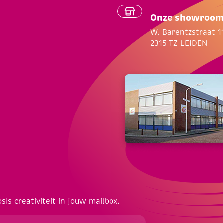
Onze showroo
W. Barentzstraat 1
2315 TZ LEIDEN
osis creativiteit in jouw mailbox.