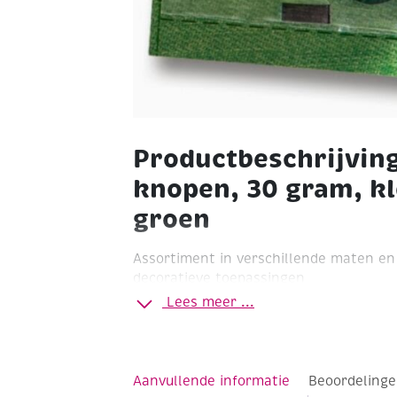
Productbeschrijvin
knopen, 30 gram, k
groen
Assortiment in verschillende maten en
decoratieve toepassingen
Lees meer ...
Aanvullende informatie
Beoordelinge