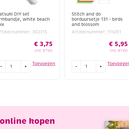
atsuki DIY set
Stitch and do
rmbandje, white beach
borduursetje 131 – birds
ix
and blossom
rtikelnummer: 302315
Artikelnummer: 114201
€
3,75
€
5,95
(Inc BTW)
(Inc BTW)
atsuki
Stitch
Toevoegen
Toevoege
-
+
-
+
IY
and
et
do
rmbandje,
borduursetje
hite
131
each
-
ix
birds
antal
and
blossom
online kopen
aantal