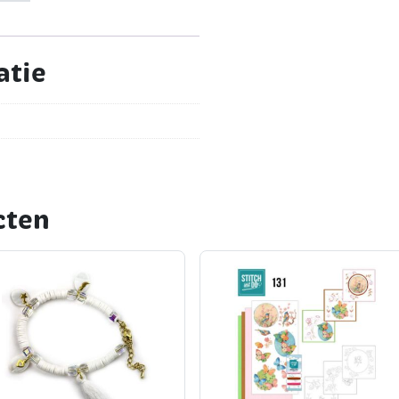
atie
cten