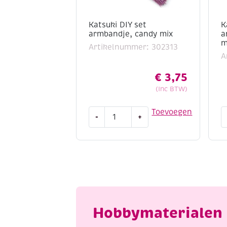
Katsuki DIY set
K
armbandje, candy mix
a
m
Artikelnummer: 302313
A
€
3,75
(Inc BTW)
Katsuki
K
Toevoegen
-
+
DIY
D
set
s
armbandje,
a
candy
w
mix
b
aantal
m
a
Hobbymaterialen 