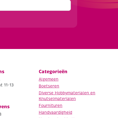
ns
Categorieën
.
Algemeen
t 11-13
Boetseren
Diverse Hobbymaterialen en
Knutselmaterialen
Fournituren
vens
Handvaardigheid
8