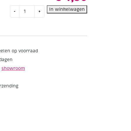
Kunststof
In winkelwagen
-
+
knopen,
30
gram,
kleurenmix
groen
aantal
kelen op voorraad
kdagen
e
showroom
erzending