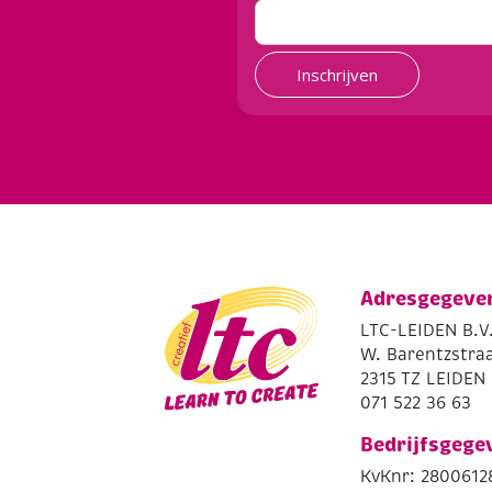
Inschrijven
Adresgegeve
LTC-LEIDEN B.V
W. Barentzstraa
2315 TZ LEIDEN
071 522 36 63
Bedrijfsgege
KvKnr: 2800612