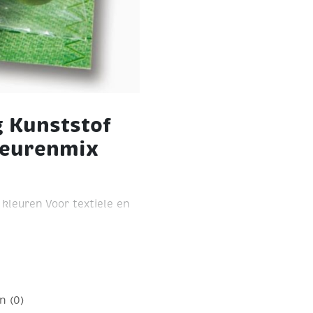
g Kunststof
leurenmix
 kleuren
Voor textiele en
n (0)