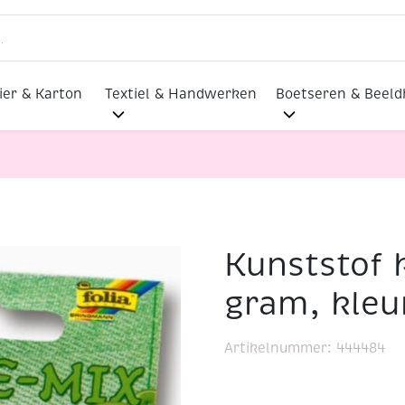
ier & Karton
Textiel & Handwerken
Boetseren & Beel
Kunststof 
0 gram, kleurenmix groen
gram, kleu
Artikelnummer:
444484