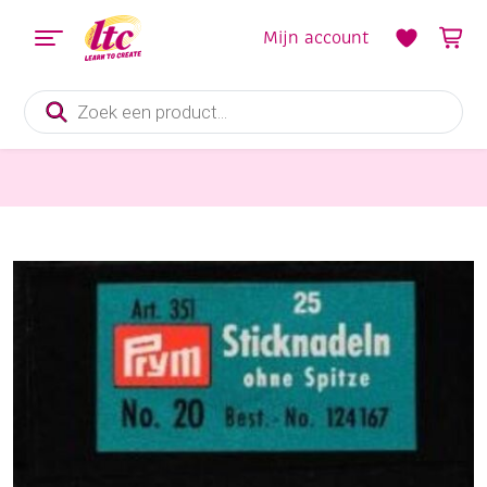
Mijn account
Producten
zoeken
Fournituren
Prym borduurnaalden zonder punt 25st.nr.20