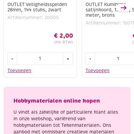
OUTLET Veiligheidsspelden
OUTLET Kumihimo
28mm, 144 stuks, zwart
satijnkoord, 1.5mm, 
meter, brons
Artikelnummer: 20005
Artikelnummer: 1601
€
2,00
(Inc BTW)
OUTLET
OUTLET
-
+
-
Veiligheidsspelden
Kumihimo
28mm,
satijnkoord,
Toevoegen
Toevoegen
144
1.5mm,
stuks,
5.48
zwart
meter,
aantal
brons
Hobbymaterialen online kopen
aantal
U vindt als zakelijke of particuliere klant alles
in onze webshop, variërend van
hobbymaterialen tot Tekenmaterialen. Ons
aanbod met onmisbare creatieve materialen