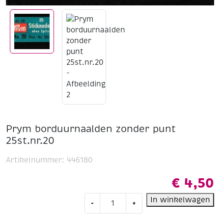
Prym borduurnaalden zonder punt
25st.nr.20
Artikelnummer:
446180
€
4,50
Prym
In winkelwagen
-
+
borduurnaalden
zonder