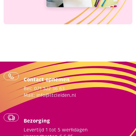
Contact opnemen
Bel: 071 522 36 63
Mail:
info@ltcleiden.nl
Bezorging
Levertijd 1 tot 5 werkdagen