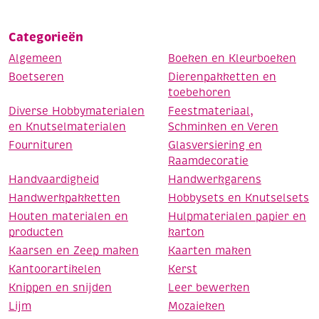
Categorieën
Algemeen
Boeken en Kleurboeken
Boetseren
Dierenpakketten en
toebehoren
Diverse Hobbymaterialen
Feestmateriaal,
en Knutselmaterialen
Schminken en Veren
Fournituren
Glasversiering en
Raamdecoratie
Handvaardigheid
Handwerkgarens
Handwerkpakketten
Hobbysets en Knutselsets
Houten materialen en
Hulpmaterialen papier en
producten
karton
Kaarsen en Zeep maken
Kaarten maken
Kantoorartikelen
Kerst
Knippen en snijden
Leer bewerken
Lijm
Mozaieken