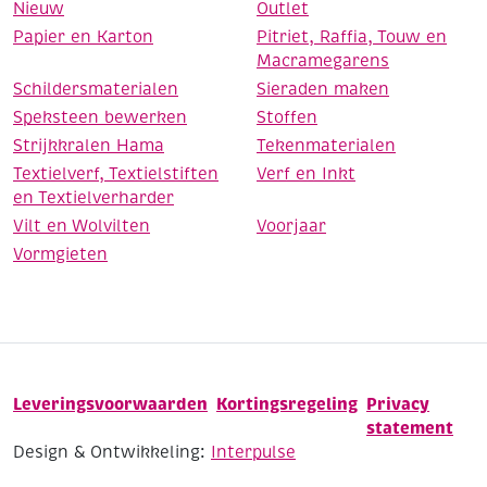
Nieuw
Outlet
Papier en Karton
Pitriet, Raffia, Touw en
Macramegarens
Schildersmaterialen
Sieraden maken
Speksteen bewerken
Stoffen
Strijkkralen Hama
Tekenmaterialen
Textielverf, Textielstiften
Verf en Inkt
en Textielverharder
Vilt en Wolvilten
Voorjaar
Vormgieten
Leveringsvoorwaarden
Kortingsregeling
Privacy
statement
Design & Ontwikkeling:
Interpulse