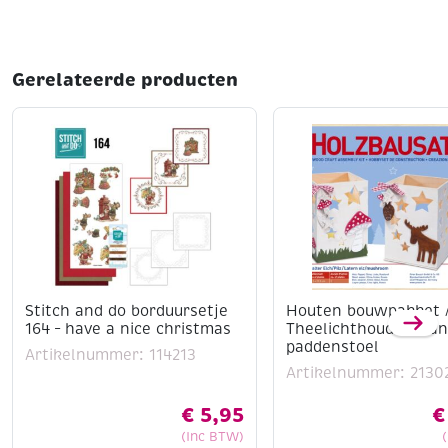
Gerelateerde producten
Stitch and do borduursetje
Houten bouwpakket 
164 – have a nice christmas
Theelichthouder ela
paddenstoel
Artikelnummer: 114213
Artikelnummer: 2130
€
5,95
€
(Inc BTW)