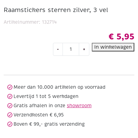
Raamstickers sterren zilver, 3 vel
Artikelnummer:
132714
€
5,95
Raamstickers
In winkelwagen
-
+
sterren
zilver,
3
vel
aantal
Meer dan 10.000 artikelen op voorraad
Levertijd 1 tot 5 werkdagen
Gratis afhalen in onze
showroom
Verzendkosten € 6,95
Boven € 99,- gratis verzending