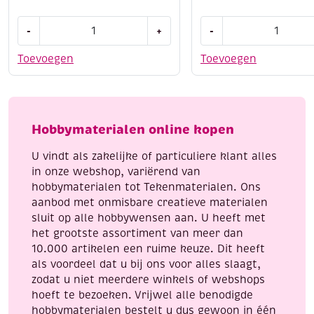
Stitch
Houten
-
+
-
and
bouwpakket
do
/
Toevoegen
Toevoegen
borduursetje
Theelichthouder
164
eland
-
en
have
paddenstoel
Hobbymaterialen online kopen
a
aantal
nice
U vindt als zakelijke of particuliere klant alles
christmas
in onze webshop, variërend van
aantal
hobbymaterialen tot Tekenmaterialen. Ons
aanbod met onmisbare creatieve materialen
sluit op alle hobbywensen aan. U heeft met
het grootste assortiment van meer dan
10.000 artikelen een ruime keuze. Dit heeft
als voordeel dat u bij ons voor alles slaagt,
zodat u niet meerdere winkels of webshops
hoeft te bezoeken. Vrijwel alle benodigde
hobbymaterialen bestelt u dus gewoon in één