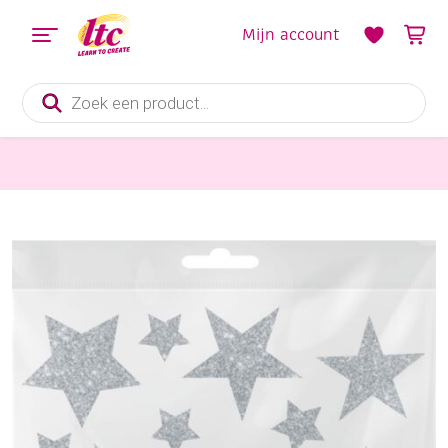
Mijn account
Producten
zoeken
Glasversiering en Raamdecoratie
Raamstickers sterren zilver, 3 vel