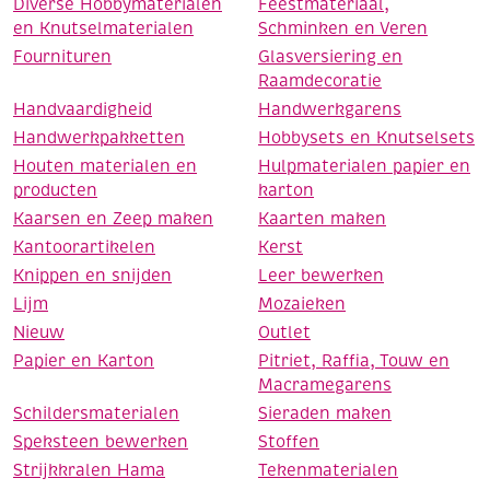
Diverse Hobbymaterialen
Feestmateriaal,
en Knutselmaterialen
Schminken en Veren
Fournituren
Glasversiering en
Raamdecoratie
Handvaardigheid
Handwerkgarens
Handwerkpakketten
Hobbysets en Knutselsets
Houten materialen en
Hulpmaterialen papier en
producten
karton
Kaarsen en Zeep maken
Kaarten maken
Kantoorartikelen
Kerst
Knippen en snijden
Leer bewerken
Lijm
Mozaieken
Nieuw
Outlet
Papier en Karton
Pitriet, Raffia, Touw en
Macramegarens
Schildersmaterialen
Sieraden maken
Speksteen bewerken
Stoffen
Strijkkralen Hama
Tekenmaterialen