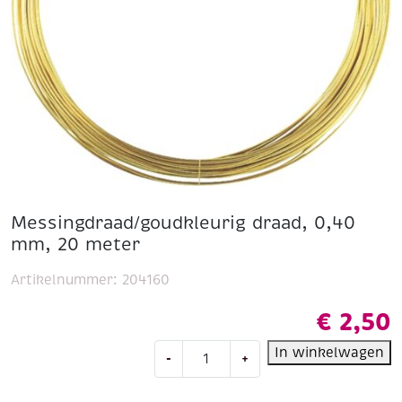
Messingdraad/goudkleurig draad, 0,40
mm, 20 meter
Artikelnummer:
204160
€
2,50
Messingdraad/goudkleurig
In winkelwagen
-
+
draad,
0,40