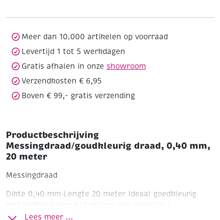
mm,
20
meter
aantal
Meer dan 10.000 artikelen op voorraad
Levertijd 1 tot 5 werkdagen
Gratis afhalen in onze
showroom
Verzendkosten € 6,95
Boven € 99,- gratis verzending
Productbeschrijving
Messingdraad/goudkleurig draad, 0,40 mm,
20 meter
Messingdraad
Dikte 0,40 mm
Lengte 20 meter
Ideaal goedkleurig
metaaldraad voor het maken van sieraden !
Lees meer ...