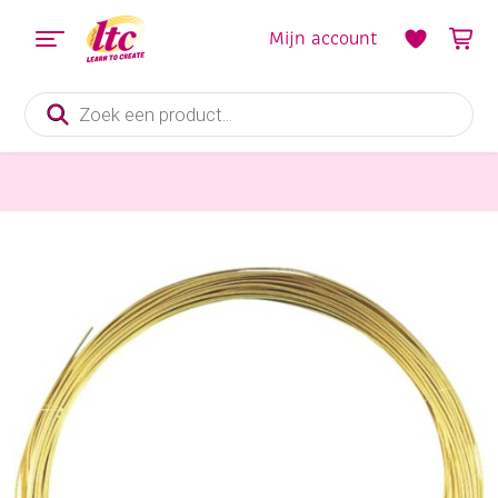
Mijn account
Producten
zoeken
Handvaardigheid
Messingdraad/goudkleurig draad, 0,40 mm, 20 meter