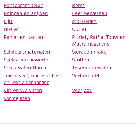
Kantoorartikelen
Kerst
Knippen en snijden
Leer bewerken
Lijm
Mozaieken
Nieuw
Outlet
Papier en Karton
Pitriet, Raffia, Touw en
Macramegarens
Schildersmaterialen
Sieraden maken
Speksteen bewerken
Stoffen
Strijkkralen Hama
Tekenmaterialen
Textielverf, Textielstiften
Verf en Inkt
en Textielverharder
Vilt en Wolvilten
Voorjaar
Vormgieten