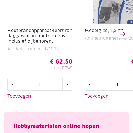
Houtbrandapparaat/leerbran
Modelgips, 1,5 kg
dapparaat in houten doos
Artikelnummer: 1612
inclusief bijbehoren.
Artikelnummer: 171033
€
62,50
(Inc BTW)
Houtbrandapparaat/leerbrandapparaat
Modelgips,
-
+
-
in
1,5
houten
kg
Toevoegen
Toevoegen
doos
aantal
inclusief
bijbehoren.
aantal
Hobbymaterialen online kopen