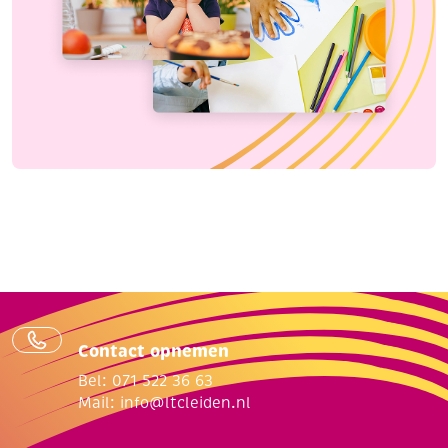
Contact opnemen
Bel: 071 522 36 63
Mail:
info@ltcleiden.nl