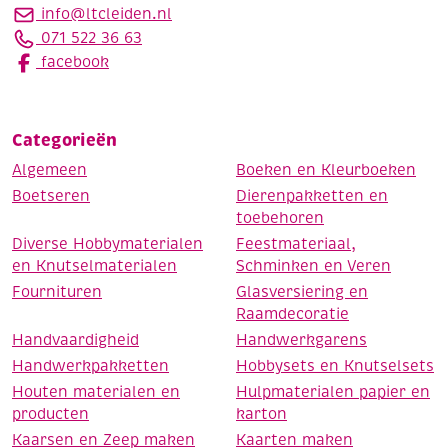
info@ltcleiden.nl
071 522 36 63
facebook
Categorieën
Algemeen
Boeken en Kleurboeken
Boetseren
Dierenpakketten en
toebehoren
Diverse Hobbymaterialen
Feestmateriaal,
en Knutselmaterialen
Schminken en Veren
Fournituren
Glasversiering en
Raamdecoratie
Handvaardigheid
Handwerkgarens
Handwerkpakketten
Hobbysets en Knutselsets
Houten materialen en
Hulpmaterialen papier en
producten
karton
Kaarsen en Zeep maken
Kaarten maken