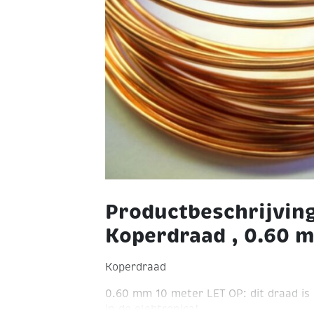
Productbeschrijvin
Koperdraad , 0.60 
Koperdraad
0.60 mm
10 meter
LET OP: dit draad is
in de elektronica!