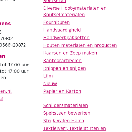
Boetseren
Diverse Hobbymaterialen en
Knutselmaterialen
Fournituren
vens
Handvaardigheid
8
Handwerkpakketten
770B01
0566420872
Houten materialen en producten
Kaarsen en Zeep maken
en
Kantoorartikelen
tot 17:00 uur
Knippen en snijden
tot 17:00 uur
Lijm
ten
Nieuw
Papier en Karton
den.nl
63
Schildersmaterialen
Speksteen bewerken
Strijkkralen Hama
Textielverf, Textielstiften en