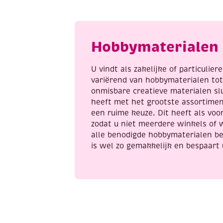
aantal
Hobbymaterialen 
U vindt als zakelijke of particulie
variërend van hobbymaterialen to
onmisbare creatieve materialen sl
heeft met het grootste assortime
een ruime keuze. Dit heeft als voor
zodat u niet meerdere winkels of 
alle benodigde hobbymaterialen be
is wel zo gemakkelijk en bespaart 