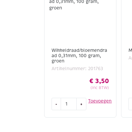
Wikkeldraad/bloemendra
M
ad 0,31mm, 100 gram,
A
groen
Artikelnummer: 201763
€
3,50
(Inc BTW)
Wikkeldraad/bloemendraad
M
Toevoegen
-
+
0,31mm,
1
100
k
gram,
a
groen