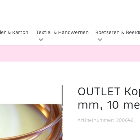
ier & Karton
Textiel & Handwerken
Boetseren & Beel
OUTLET Kop
aad , 0.60 mm, 10 meter
mm, 10 me
Artikelnummer:
200646