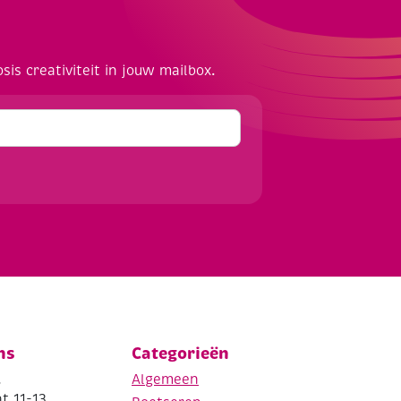
osis creativiteit in jouw mailbox.
ns
Categorieën
.
Algemeen
t 11-13