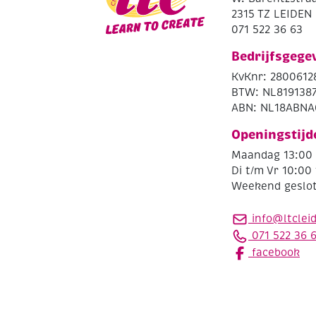
2315 TZ LEIDEN
071 522 36 63
Bedrijfsgege
KvKnr: 2800612
BTW: NL819138
ABN: NL18ABNA
Openingstijd
Maandag 13:00 
Di t/m Vr 10:00 
Weekend geslo
info@ltclei
071 522 36 
facebook