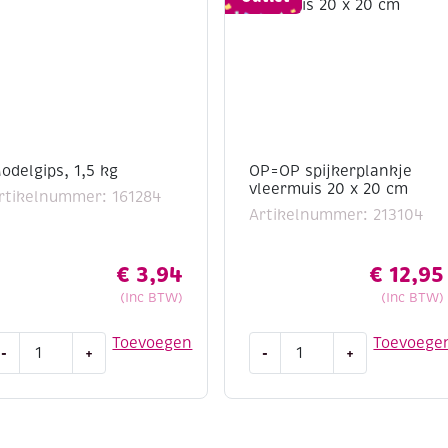
odelgips, 1,5 kg
OP=OP spijkerplankje
vleermuis 20 x 20 cm
rtikelnummer: 161284
Artikelnummer: 213104
€
3,94
€
12,95
(Inc BTW)
(Inc BTW)
odelgips,
OP=OP
Toevoegen
Toevoege
-
+
-
+
,5
spijkerplankje
g
vleermuis
antal
20
x