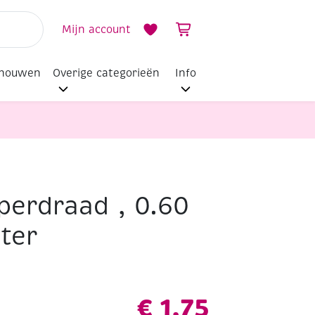
Mijn account
dhouwen
Overige categorieën
Info
erdraad , 0.60
ter
€
1,75