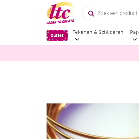
Producten
zoeken
Tekenen & Schilderen
Pap
Outlet
Handvaardigheid
OUTLET Koperdr