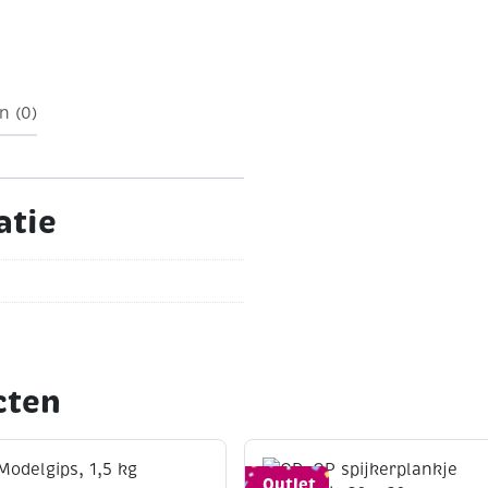
n (0)
atie
cten
Outlet