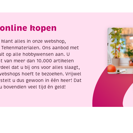
20
cm
aantal
online kopen
re klant alles in onze webshop,
t Tekenmaterialen. Ons aanbod met
uit op alle hobbywensen aan. U
nt van meer dan 10.000 artikelen
deel dat u bij ons voor alles slaagt,
webshops hoeft te bezoeken. Vrijwel
stelt u dus gewoon in één keer! Dat
u bovendien veel tijd én geld!