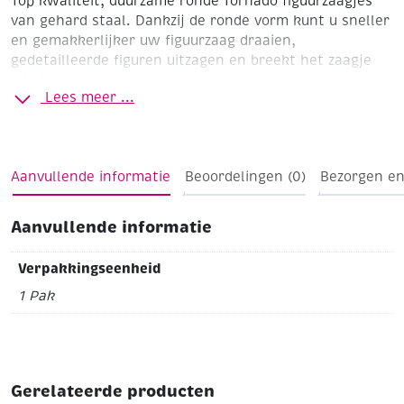
Top kwaliteit, duurzame ronde Tornado figuurzaagjes
van gehard staal. Dankzij de ronde vorm kunt u sneller
en gemakkerlijker uw figuurzaag draaien,
gedetailleerde figuren uitzagen en breekt het zaagje
minder snel.
Lees meer ...
Nr.3 fijn/middel
Voor hout en kunststof
Lengte: 130 mm
Verpakt per 12 stuks
Voor figuurzaagbeugels zie
artikenummers: 190855, 190856, 190873, 190874
Aanvullende informatie
Beoordelingen (0)
Bezorgen en
Aanvullende informatie
Verpakkingseenheid
1 Pak
Gerelateerde producten