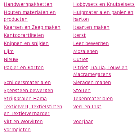
Handwerkpakketten
Hobbysets en Knutselsets
Houten materialen en
Hulpmaterialen papier en
producten
karton
Kaarsen en Zeep maken
Kaarten maken
Kantoorartikelen
Kerst
Knippen en snijden
Leer bewerken
Lijm
Mozaieken
Nieuw
Outlet
Papier en Karton
Pitriet, Raffia, Touw en
Macramegarens
Schildersmaterialen
Sieraden maken
Speksteen bewerken
Stoffen
Strijkkralen Hama
Tekenmaterialen
Textielverf, Textielstiften
Verf en Inkt
en Textielverharder
Vilt en Wolvilten
Voorjaar
Vormgieten