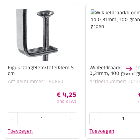
Figuurzaagklem/Tafelklem 5
Wikkeldraad/bloeme
cm
0,31mm, 100 gram, g
Artikelnummer: 190860
Artikelnummer: 2017
€
4,25
(Inc BTW)
Figuurzaagklem/Tafelklem
Wikkeldraad/bloeme
-
+
-
5
0,31mm,
cm
100
Toevoegen
Toevoegen
aantal
gram,