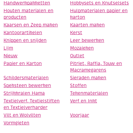
Handwerkpakketten
Hobbysets en Knutselsets
Houten materialen en
Hulpmaterialen papier en
producten
karton
Kaarsen en Zeep maken
Kaarten maken
Kantoorartikelen
Kerst
Knippen en snijden
Leer bewerken
Lijm
Mozaieken
Nieuw
Outlet
Papier en Karton
Pitriet, Raffia, Touw en
Macramegarens
Schildersmaterialen
Sieraden maken
Speksteen bewerken
Stoffen
Strijkkralen Hama
Tekenmaterialen
Textielverf, Textielstiften
Verf en Inkt
en Textielverharder
Vilt en Wolvilten
Voorjaar
Vormgieten