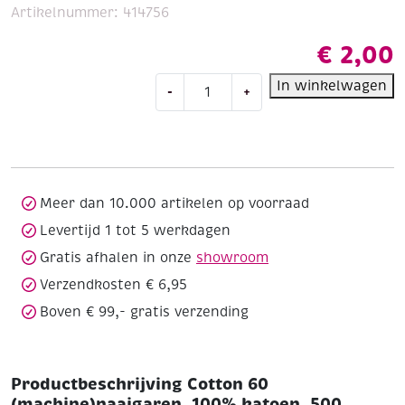
Artikelnummer:
414756
€
2,00
Cotton
In winkelwagen
-
+
60
(machine)naaigaren,
100%
katoen,
500
meter,
Meer dan 10.000 artikelen op voorraad
taupe
Levertijd 1 tot 5 werkdagen
aantal
Gratis afhalen in onze
showroom
Verzendkosten € 6,95
Boven € 99,- gratis verzending
Productbeschrijving Cotton 60
(machine)naaigaren, 100% katoen, 500