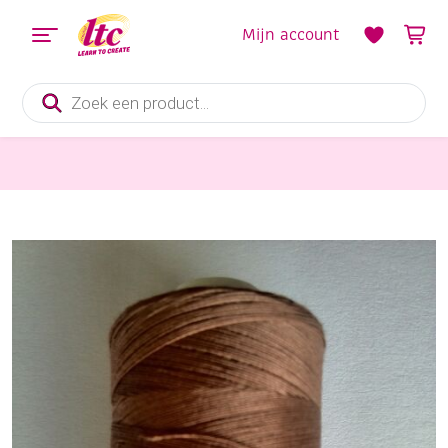
Mijn account
Producten
zoeken
Handwerkgarens
Cotton 60 (machine)naaigaren, 100% katoen, 500 meter, taupe