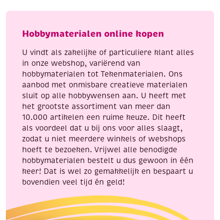
breigaren/haakgaren,
breigaren/haakgaren
50
50
gram,
gram,
Hobbymaterialen online kopen
oranje
donkerblauw
aantal
aantal
U vindt als zakelijke of particuliere klant alles
in onze webshop, variërend van
hobbymaterialen tot Tekenmaterialen. Ons
aanbod met onmisbare creatieve materialen
sluit op alle hobbywensen aan. U heeft met
het grootste assortiment van meer dan
10.000 artikelen een ruime keuze. Dit heeft
als voordeel dat u bij ons voor alles slaagt,
zodat u niet meerdere winkels of webshops
hoeft te bezoeken. Vrijwel alle benodigde
hobbymaterialen bestelt u dus gewoon in één
keer! Dat is wel zo gemakkelijk en bespaart u
bovendien veel tijd én geld!