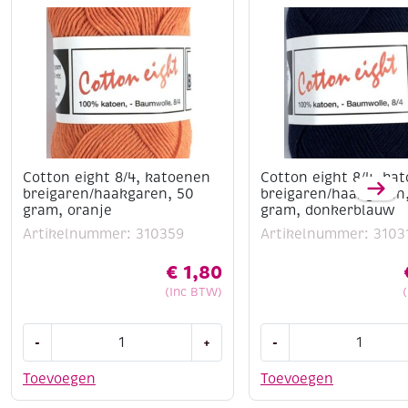
Cotton eight 8/4, katoenen
Cotton eight 8/4, ka
breigaren/haakgaren, 50
breigaren/haakgaren
gram, oranje
gram, donkerblauw
Artikelnummer: 310359
Artikelnummer: 3103
€
1,80
(Inc BTW)
Cotton
Cotton
-
+
-
eight
eight
8/4,
8/4,
Toevoegen
Toevoegen
katoenen
katoenen