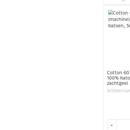
100%
katoen,
500
meter,
ecru
aantal
Cotton 60
100% kato
zachtgeel
Artikelnu
Cotton
-
60