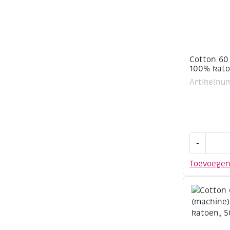
Cotton 60
100% kato
Artikelnu
Cotton
-
60
(machine)
Toevoege
100%
katoen,
500
meter,
taupe
aantal