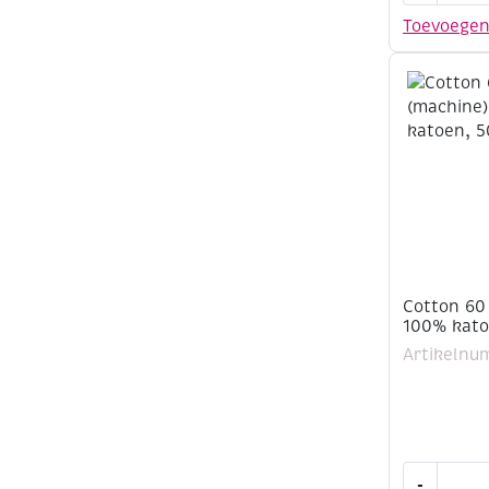
(machine)
Toevoege
100%
katoen,
500
meter,
zachtgeel
aantal
Cotton 60
100% kato
Artikelnu
Cotton
-