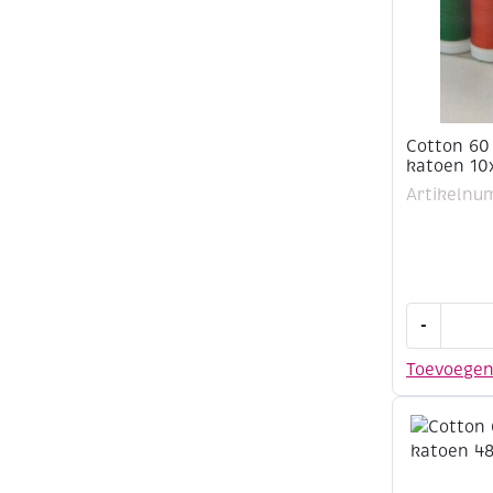
Cotton 60
katoen 10
Artikelnu
Cotton
-
60
Naaigaren
Toevoege
100%
katoen
10x200m
assortime
aantal