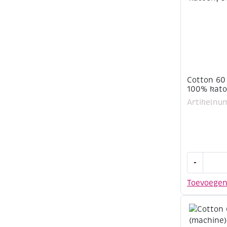
aantal
Cotton 60
100% kato
Artikelnu
Cotton
-
60
(machine)
Toevoege
100%
katoen,
500
meter,