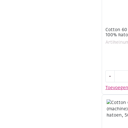
Cotton 60
100% kato
Artikelnu
Cotton
-
60
(machine)
Toevoege
100%
katoen,
500
meter,
mint
aantal