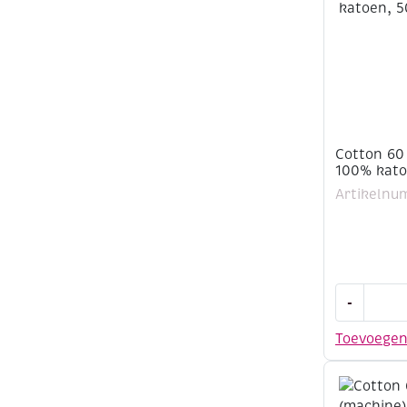
wit
aantal
Cotton 60
100% kato
Artikelnu
Cotton
-
60
(machine)
Toevoege
100%
katoen,
500