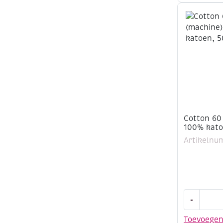
katoen,
500
meter,
felroze
aantal
Cotton 60
100% kato
Artikelnu
Cotton
-
60
(machine)
Toevoege