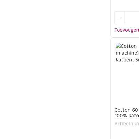
Cotton
-
60
(machine)
Toevoege
100%
katoen,
500
meter,
lichtgrijs
aantal
Cotton 60
100% kato
Artikelnu