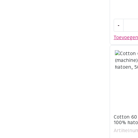
Cotton
-
60
(machine)
Toevoege
100%
katoen,
500
meter,
marine
aantal
Cotton 60
100% kato
Artikelnu