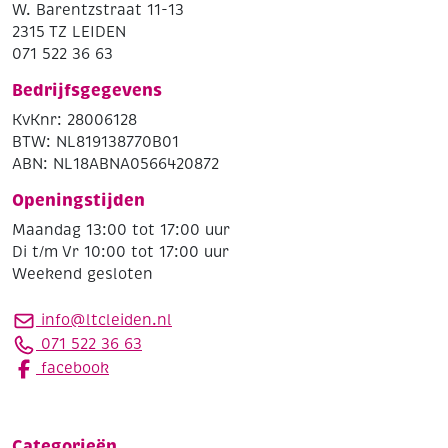
W. Barentzstraat 11-13
2315 TZ LEIDEN
071 522 36 63
Bedrijfsgegevens
KvKnr: 28006128
BTW: NL819138770B01
ABN: NL18ABNA0566420872
Openingstijden
Maandag 13:00 tot 17:00 uur
Di t/m Vr 10:00 tot 17:00 uur
Weekend gesloten
info@ltcleiden.nl
071 522 36 63
facebook
Categorieën