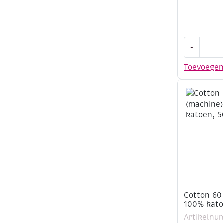
Cotton
-
60
(machine)
Toevoege
100%
katoen,
500
meter,
grijs
aantal
Cotton 60
100% kato
Artikelnu