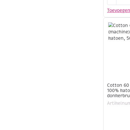
60
(machine)
Toevoege
100%
katoen,
500
meter,
beige
aantal
Cotton 60
100% kato
donkerbru
Artikelnu