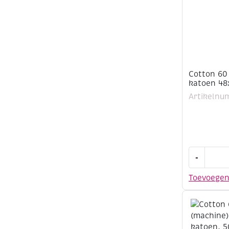
Cotton 60
katoen 48
Artikelnu
Cotton
-
60
naaigaren
Toevoege
100%
katoen
48x500m
assortime