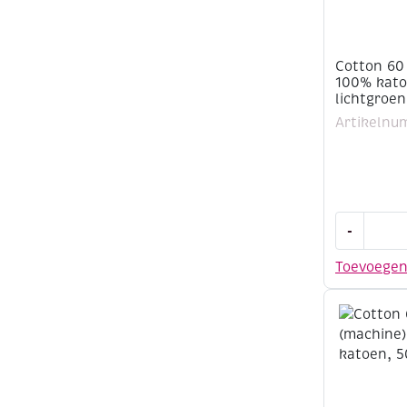
Cotton 60
100% kato
lichtgroen
Artikelnu
Cotton
-
60
(machine)
Toevoege
100%
katoen,
500
meter,
lichtgroen
aantal