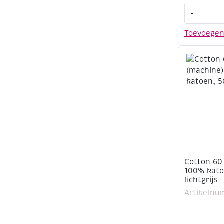
Cotton
-
60
(machine)
Toevoege
100%
katoen,
500
meter,
donkerbru
aantal
Cotton 60
100% kato
lichtgrijs
Artikelnu