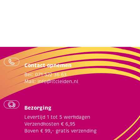
lichtroze
aantal
Contact opnemen
Bel: 071 522 36 63
Mail:
info@ltcleiden.nl
Bezorging
Levertijd 1 tot 5 werkdagen
Verzendkosten € 6,95
Boven € 99,- gratis verzending