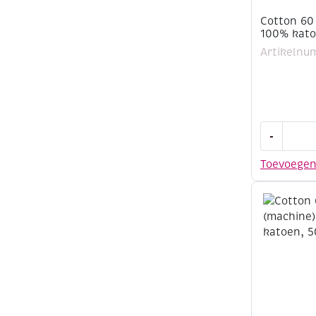
Cotton 60
100% kato
Artikelnu
Cotton
-
60
(machine)
Toevoege
100%
katoen,
500
meter,
roze
aantal