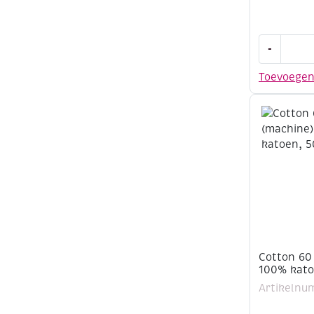
Cotton
-
60
(machine)
Toevoege
100%
katoen,
500
meter,
bruin
aantal
Cotton 60
100% kato
Artikelnu