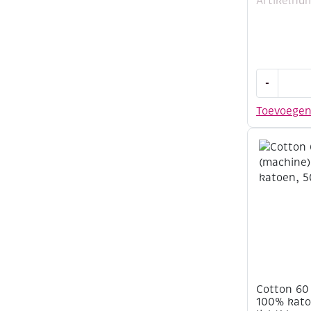
Artikelnu
Cotton
-
60
(machine)
Toevoege
100%
katoen,
500
meter,
groen
aantal
Cotton 60
100% kato