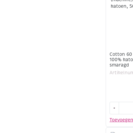
meter,
zwart
aantal
Cotton 60
100% kato
smaragd
Artikelnu
Cotton
-
60
(machine)
Toevoege
100%
katoen,