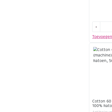
Cotton
-
60
(machine)
Toevoege
100%
katoen,
500
meter,
rood
aantal
Cotton 60
100% kato