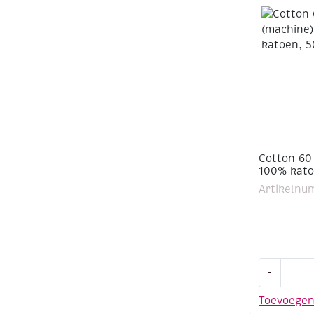
katoen,
500
meter,
paars
aantal
Cotton 60
100% kato
Artikelnu
Cotton
-
60
(machine)
Toevoege
100%