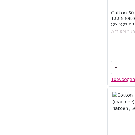
Cotton 60
100% kato
grasgroen
Artikelnu
Cotton
-
60
(machine)
Toevoege
100%
katoen,
500
meter,
grasgroen
aantal