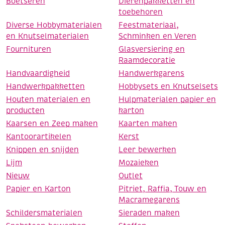
Boetseren
Dierenpakketten en
toebehoren
Diverse Hobbymaterialen
Feestmateriaal,
en Knutselmaterialen
Schminken en Veren
Fournituren
Glasversiering en
Raamdecoratie
Handvaardigheid
Handwerkgarens
Handwerkpakketten
Hobbysets en Knutselsets
Houten materialen en
Hulpmaterialen papier en
producten
karton
Kaarsen en Zeep maken
Kaarten maken
Kantoorartikelen
Kerst
Knippen en snijden
Leer bewerken
Lijm
Mozaieken
Nieuw
Outlet
Papier en Karton
Pitriet, Raffia, Touw en
Macramegarens
Schildersmaterialen
Sieraden maken