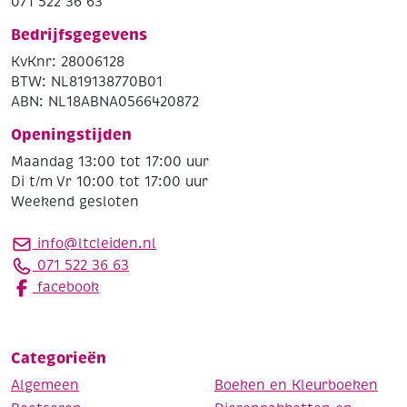
071 522 36 63
Bedrijfsgegevens
KvKnr: 28006128
BTW: NL819138770B01
ABN: NL18ABNA0566420872
Openingstijden
Maandag 13:00 tot 17:00 uur
Di t/m Vr 10:00 tot 17:00 uur
Weekend gesloten
info@ltcleiden.nl
071 522 36 63
facebook
Categorieën
Algemeen
Boeken en Kleurboeken