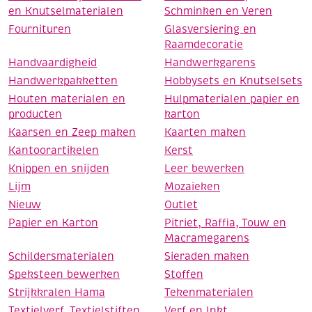
en Knutselmaterialen
Schminken en Veren
Fournituren
Glasversiering en
Raamdecoratie
Handvaardigheid
Handwerkgarens
Handwerkpakketten
Hobbysets en Knutselsets
Houten materialen en
Hulpmaterialen papier en
producten
karton
Kaarsen en Zeep maken
Kaarten maken
Kantoorartikelen
Kerst
Knippen en snijden
Leer bewerken
Lijm
Mozaieken
Nieuw
Outlet
Papier en Karton
Pitriet, Raffia, Touw en
Macramegarens
Schildersmaterialen
Sieraden maken
Speksteen bewerken
Stoffen
Strijkkralen Hama
Tekenmaterialen
Textielverf, Textielstiften
Verf en Inkt