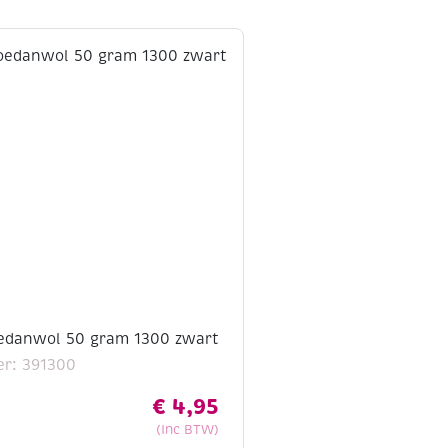
edanwol 50 gram 1300 zwart
r: 391300
€
4,95
(Inc BTW)