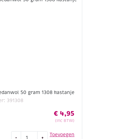
1306
bordeauxrood
aantal
edanwol 50 gram 1308 kastanje
r: 391308
€
4,95
(Inc BTW)
Scheepjes
Toevoegen
-
+