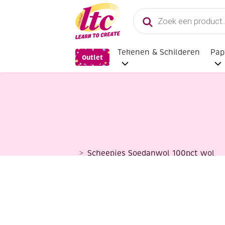
Producten
zoeken
Tekenen & Schilderen
Pap
Outlet
Scheepjes Soedanwol 100pct wol