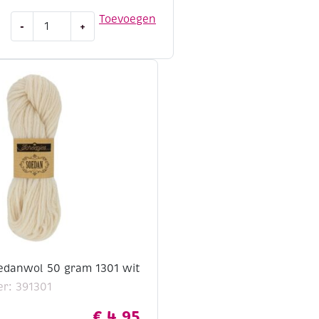
Scheepjes
Toevoegen
-
+
soedanwol
50
gram
1300
zwart
aantal
edanwol 50 gram 1301 wit
r: 391301
€
4,95