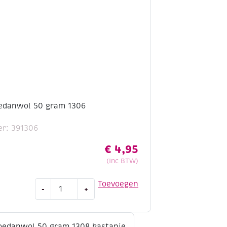
edanwol 50 gram 1306
d
r: 391306
€
4,95
(Inc BTW)
Scheepjes
Toevoegen
-
+
soedanwol
50
gram