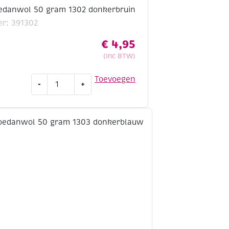
edanwol 50 gram 1302 donkerbruin
r: 391302
€
4,95
(Inc BTW)
Scheepjes
Toevoegen
-
+
soedanwol
50
gram
1302
donkerbruin
aantal