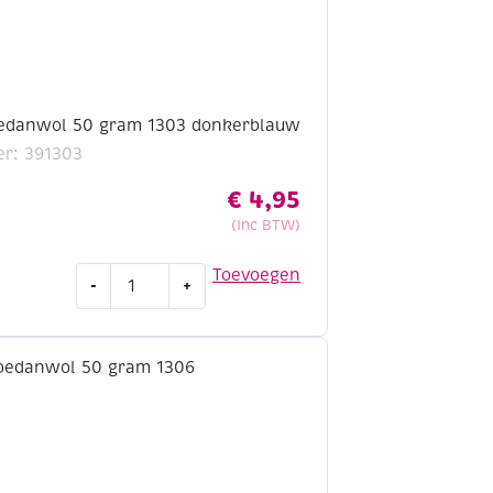
oedanwol 50 gram 1303 donkerblauw
r: 391303
€
4,95
(Inc BTW)
Scheepjes
Toevoegen
-
+
soedanwol
50
gram
1303
donkerblauw
aantal