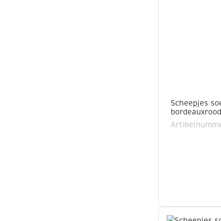
Scheepjes so
bordeauxroo
Artikelnumme