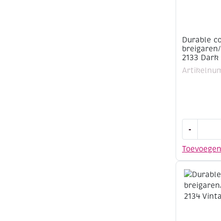
Durable c
breigaren
2133 Dark
Artikelnu
Durable
-
cotton
8,
Toevoege
katoenen
breigaren
50
gram,
2133
Dark