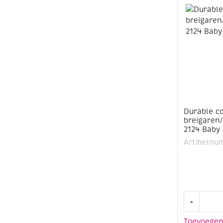
breigaren
50
gram,
203
Light
Pink
aantal
Durable c
breigaren
2124 Baby
Artikelnu
Durable
-
cotton
8,
Toevoege