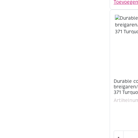
Toevoege
katoenen
breigaren
50
gram,
2192
aantal
Durable c
breigaren
371 Turquo
Artikelnu
Durable
-