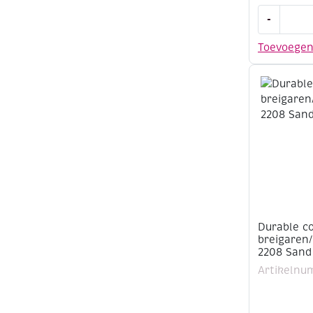
Durable
-
cotton
8
Toevoege
katoenen
breigaren
50
gram,
2110
Royal
aantal
Durable c
breigaren
2208 Sand
Artikelnu