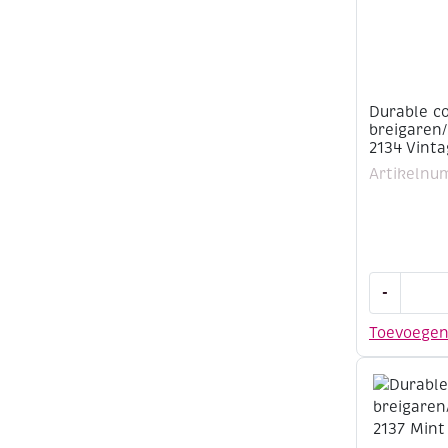
Mint
aantal
Durable c
breigaren
2134 Vint
Artikelnu
Durable
-
cotton
8,
Toevoege
katoenen
breigaren
50
gram,
2134