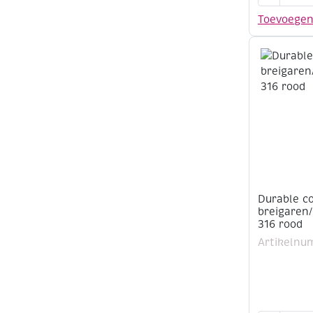
8,
Toevoege
katoenen
breigaren
50
gram,
290
Denim
aantal
Durable c
breigaren
316 rood
Artikelnu