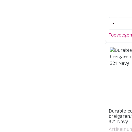
Durable
-
cotton
8,
Toevoege
katoenen
breigaren
50
gram,
2172
cream
aantal
Durable c
breigaren
321 Navy
Artikelnu