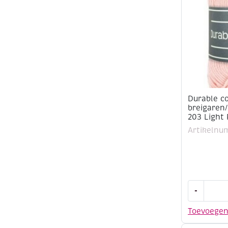
kleuren
aantal
Durable c
breigaren
203 Light 
Artikelnu
Durable
-
cotton
8,
Toevoege
katoenen