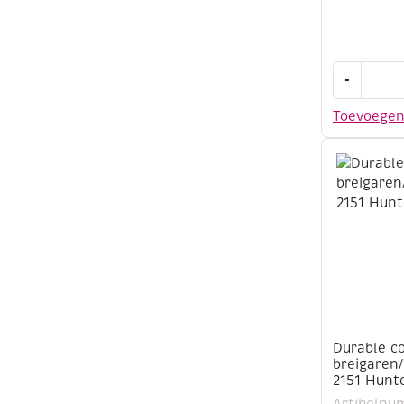
Durable
-
cotton
8,
Toevoege
katoenen
breigaren
50
gram,
211
Peach
aantal
Durable c
breigaren
2151 Hunt