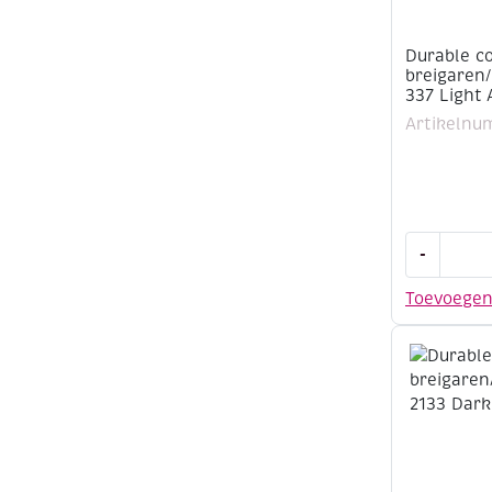
Durable c
breigaren
337 Light
Artikelnu
Durable
-
cotton
8,
Toevoege
katoenen
breigaren
50
gram,
337
Light
Aqua
aantal