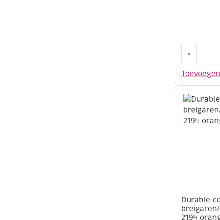
Durable
-
cotton
8,
Toevoege
katoenen
breigaren
50
gram,
321
Navy
aantal
Durable c
breigaren
2194 oran