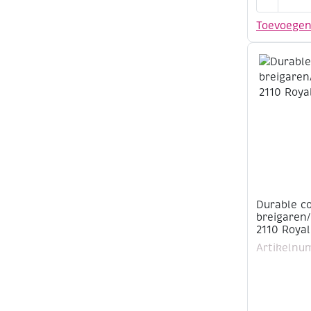
cotton
8,
Toevoege
katoenen
breigaren
50
gram,
371
Turquoise
aantal
Durable c
breigaren
2110 Royal
Artikelnu