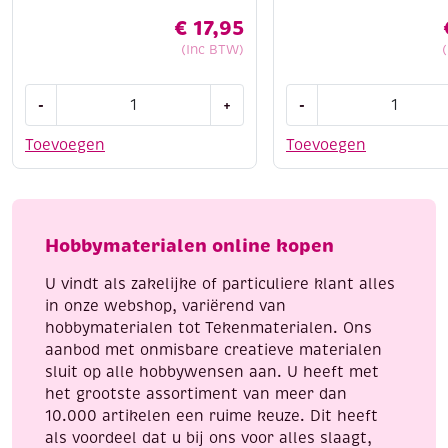
€
17,95
(Inc BTW)
Cotton
Cotton
-
+
-
eight
eight
8/4,
8/4,
Toevoegen
Toevoegen
katoenen
katoenen
breigaren/haakgaren,
breigaren/haakgaren
10x50
50
gram,
gram,
Hobbymaterialen online kopen
pastel
pastelgroen
kleuren
aantal
U vindt als zakelijke of particuliere klant alles
aantal
in onze webshop, variërend van
hobbymaterialen tot Tekenmaterialen. Ons
aanbod met onmisbare creatieve materialen
sluit op alle hobbywensen aan. U heeft met
het grootste assortiment van meer dan
10.000 artikelen een ruime keuze. Dit heeft
als voordeel dat u bij ons voor alles slaagt,