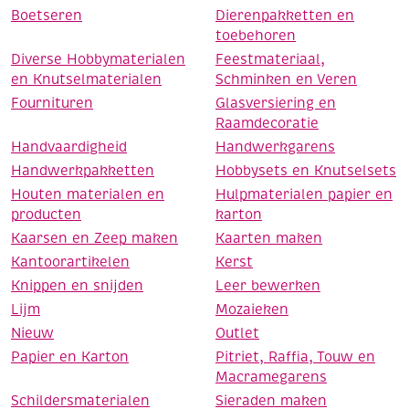
Boetseren
Dierenpakketten en
toebehoren
Diverse Hobbymaterialen
Feestmateriaal,
en Knutselmaterialen
Schminken en Veren
Fournituren
Glasversiering en
Raamdecoratie
Handvaardigheid
Handwerkgarens
Handwerkpakketten
Hobbysets en Knutselsets
Houten materialen en
Hulpmaterialen papier en
producten
karton
Kaarsen en Zeep maken
Kaarten maken
Kantoorartikelen
Kerst
Knippen en snijden
Leer bewerken
Lijm
Mozaieken
Nieuw
Outlet
Papier en Karton
Pitriet, Raffia, Touw en
Macramegarens
Schildersmaterialen
Sieraden maken