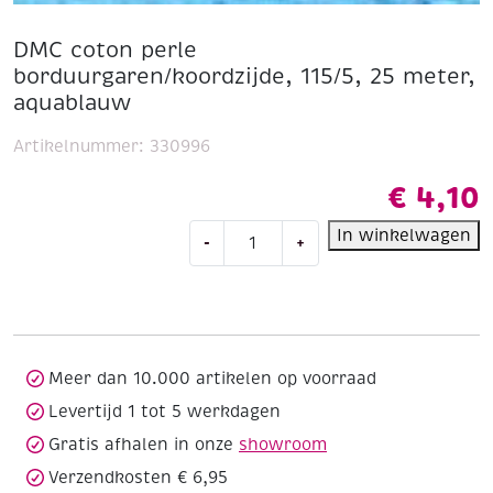
DMC coton perle
borduurgaren/koordzijde, 115/5, 25 meter,
aquablauw
Artikelnummer:
330996
€
4,10
DMC
In winkelwagen
-
+
coton
perle
borduurgaren/koordzijde,
115/5,
25
meter,
Meer dan 10.000 artikelen op voorraad
aquablauw
Levertijd 1 tot 5 werkdagen
aantal
Gratis afhalen in onze
showroom
Verzendkosten € 6,95