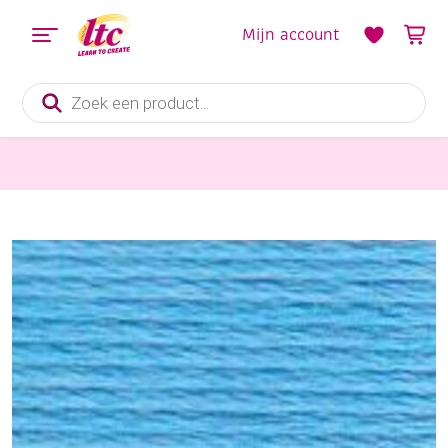
Mijn account
Producten
zoeken
Handwerkgarens
DMC coton perle borduurgaren/koordzijde, 115/5, 25 meter, aquablauw