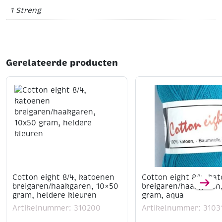
818, 820, 823, 842, 899, 906, 907, 920, 922, 945, 947,
1 Streng
972, 973, 995, 996, 3326, b5200
Tip: Voor volledige kleurenkaart zie artikelnummer
320100
Gerelateerde producten
Cotton eight 8/4, katoenen
Cotton eight 8/4, ka
breigaren/haakgaren, 10×50
breigaren/haakgaren
gram, heldere kleuren
gram, aqua
Artikelnummer: 310200
Artikelnummer: 3103