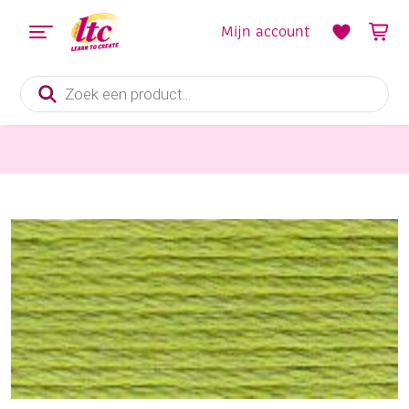
Mijn account
Producten
zoeken
Handwerkgarens
DMC coton perle borduurgaren/koordzijde, 115/5, 25 meter, geelgroen