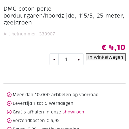
DMC coton perle
borduurgaren/koordzijde, 115/5, 25 meter,
geelgroen
Artikelnummer:
330907
€
4,10
DMC
In winkelwagen
-
+
coton
perle
borduurgaren/koordzijde,
115/5,
25
meter,
Meer dan 10.000 artikelen op voorraad
geelgroen
Levertijd 1 tot 5 werkdagen
aantal
Gratis afhalen in onze
showroom
Verzendkosten € 6,95