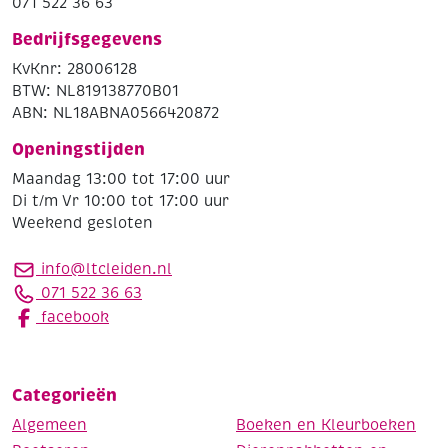
071 522 36 63
Bedrijfsgegevens
KvKnr: 28006128
BTW: NL819138770B01
ABN: NL18ABNA0566420872
Openingstijden
Maandag 13:00 tot 17:00 uur
Di t/m Vr 10:00 tot 17:00 uur
Weekend gesloten
info@ltcleiden.nl
071 522 36 63
facebook
Categorieën
Algemeen
Boeken en Kleurboeken