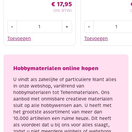
€
17,95
(Inc BTW)
Cotton
Cotton
-
+
-
eight
eight
8/4,
8/4,
Toevoegen
Toevoegen
katoenen
katoenen
breigaren/haakgaren,
breigaren/haakgaren
10x50
50
gram,
gram,
Hobbymaterialen online kopen
heldere
aqua
kleuren
aantal
U vindt als zakelijke of particuliere klant alles
aantal
in onze webshop, variërend van
hobbymaterialen tot Tekenmaterialen. Ons
aanbod met onmisbare creatieve materialen
sluit op alle hobbywensen aan. U heeft met
het grootste assortiment van meer dan
10.000 artikelen een ruime keuze. Dit heeft
als voordeel dat u bij ons voor alles slaagt,
zodat u niet meerdere winkels of webshops