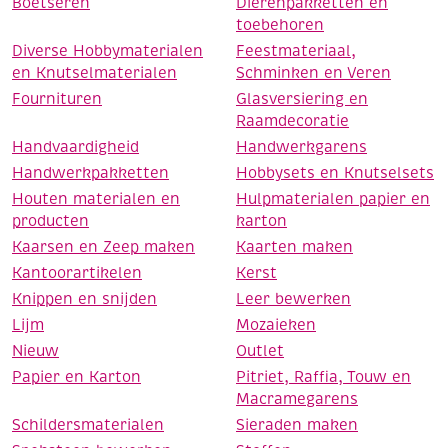
Boetseren
Dierenpakketten en
toebehoren
Diverse Hobbymaterialen
Feestmateriaal,
en Knutselmaterialen
Schminken en Veren
Fournituren
Glasversiering en
Raamdecoratie
Handvaardigheid
Handwerkgarens
Handwerkpakketten
Hobbysets en Knutselsets
Houten materialen en
Hulpmaterialen papier en
producten
karton
Kaarsen en Zeep maken
Kaarten maken
Kantoorartikelen
Kerst
Knippen en snijden
Leer bewerken
Lijm
Mozaieken
Nieuw
Outlet
Papier en Karton
Pitriet, Raffia, Touw en
Macramegarens
Schildersmaterialen
Sieraden maken