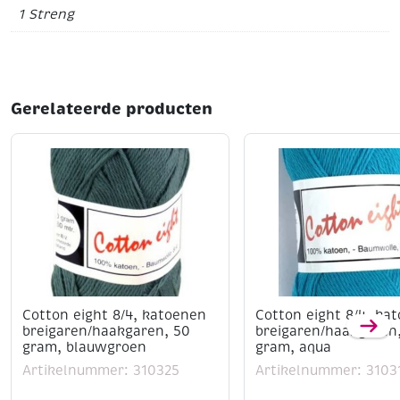
1 Streng
972, 973, 995, 996, 3326, b5200
Tip: Voor volledige kleurenkaart zie artikelnummer
320100
Gerelateerde producten
Cotton eight 8/4, katoenen
Cotton eight 8/4, ka
breigaren/haakgaren, 50
breigaren/haakgaren
gram, blauwgroen
gram, aqua
Artikelnummer: 310325
Artikelnummer: 3103