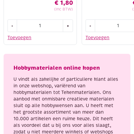
€
1,80
(Inc BTW)
Cotton
Cotton
-
+
-
eight
eight
8/4,
8/4,
Toevoegen
Toevoegen
katoenen
katoenen
breigaren/haakgaren,
breigaren/haakgaren
50
50
gram,
gram,
Hobbymaterialen online kopen
blauwgroen
aqua
aantal
aantal
U vindt als zakelijke of particuliere klant alles
in onze webshop, variërend van
hobbymaterialen tot Tekenmaterialen. Ons
aanbod met onmisbare creatieve materialen
sluit op alle hobbywensen aan. U heeft met
het grootste assortiment van meer dan
10.000 artikelen een ruime keuze. Dit heeft
als voordeel dat u bij ons voor alles slaagt,
zodat u niet meerdere winkels of webshops