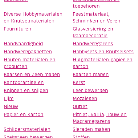
toebehoren
Diverse Hobbymaterialen
Feestmateriaal,
en Knutselmaterialen
Schminken en Veren
Fournituren
Glasversiering en
Raamdecoratie
Handvaardigheid
Handwerkgarens
Handwerkpakketten
Hobbysets en Knutselsets
Houten materialen en
Hulpmaterialen papier en
producten
karton
Kaarsen en Zeep maken
Kaarten maken
Kantoorartikelen
Kerst
Knippen en snijden
Leer bewerken
Lijm
Mozaieken
Nieuw
Outlet
Papier en Karton
Pitriet, Raffia, Touw en
Macramegarens
Schildersmaterialen
Sieraden maken
Speksteen bewerken
Stoffen