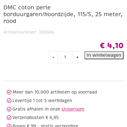
DMC coton perle
borduurgaren/koordzijde, 115/5, 25 meter,
rood
Artikelnummer:
330666
€
4,10
DMC
In winkelwagen
-
+
coton
perle
borduurgaren/koordzijde,
115/5,
25
meter,
Meer dan 10.000 artikelen op voorraad
rood
Levertijd 1 tot 5 werkdagen
aantal
Gratis afhalen in onze
showroom
Verzendkosten € 6,95
Boven € 99,- gratis verzending