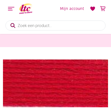
Mijn account
Producten
zoeken
Handwerkgarens
DMC coton perle borduurgaren/koordzijde, 115/5, 25 meter, rood