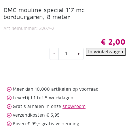
DMC mouline special 117 mc
borduurgaren, 8 meter
Artikelnummer:
320742
€
2,00
DMC
In winkelwagen
-
+
mouline
special
117
mc
borduurgaren,
8
Meer dan 10.000 artikelen op voorraad
meter
Levertijd 1 tot 5 werkdagen
aantal
Gratis afhalen in onze
showroom
Verzendkosten € 6,95
Boven € 99,- gratis verzending