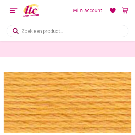
Mijn account
Producten
zoeken
Handwerkgarens
DMC mouline special 117 mc borduurgaren, 8 meter