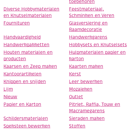
toebehoren
Diverse Hobbymaterialen
Feestmateriaal,
en Knutselmaterialen
Schminken en Veren
Fournituren
Glasversiering en
Raamdecoratie
Handvaardigheid
Handwerkgarens
Handwerkpakketten
Hobbysets en Knutselsets
Houten materialen en
Hulpmaterialen papier en
producten
karton
Kaarsen en Zeep maken
Kaarten maken
Kantoorartikelen
Kerst
Knippen en snijden
Leer bewerken
Lijm
Mozaieken
Nieuw
Outlet
Papier en Karton
Pitriet, Raffia, Touw en
Macramegarens
Schildersmaterialen
Sieraden maken
Speksteen bewerken
Stoffen