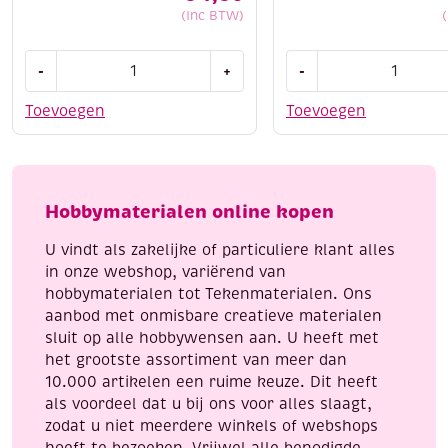
(Inc BTW)
Cotton
Cotton
-
+
-
eight
eight
8/4,
8/4,
Toevoegen
Toevoegen
katoenen
katoenen
breigaren/haakgaren,
breigaren/haakgaren
50
50
gram,
gram,
Hobbymaterialen online kopen
pastelgroen
bordeaux
aantal
aantal
U vindt als zakelijke of particuliere klant alles
in onze webshop, variërend van
hobbymaterialen tot Tekenmaterialen. Ons
aanbod met onmisbare creatieve materialen
sluit op alle hobbywensen aan. U heeft met
het grootste assortiment van meer dan
10.000 artikelen een ruime keuze. Dit heeft
als voordeel dat u bij ons voor alles slaagt,
zodat u niet meerdere winkels of webshops