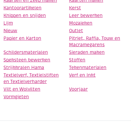
Kaarsen en Zeep maken
Kaarten maken
Kantoorartikelen
Kerst
Knippen en snijden
Leer bewerken
Lijm
Mozaieken
Nieuw
Outlet
Papier en Karton
Pitriet, Raffia, Touw en
Macramegarens
Schildersmaterialen
Sieraden maken
Speksteen bewerken
Stoffen
Strijkkralen Hama
Tekenmaterialen
Textielverf, Textielstiften
Verf en Inkt
en Textielverharder
Vilt en Wolvilten
Voorjaar
Vormgieten