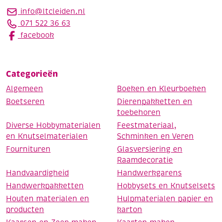
info@ltcleiden.nl
071 522 36 63
facebook
Categorieën
Algemeen
Boeken en Kleurboeken
Boetseren
Dierenpakketten en
toebehoren
Diverse Hobbymaterialen
Feestmateriaal,
en Knutselmaterialen
Schminken en Veren
Fournituren
Glasversiering en
Raamdecoratie
Handvaardigheid
Handwerkgarens
Handwerkpakketten
Hobbysets en Knutselsets
Houten materialen en
Hulpmaterialen papier en
producten
karton