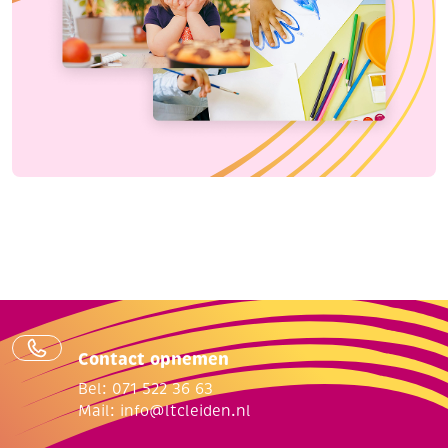
Contact opnemen
Bel: 071 522 36 63
Mail:
info@ltcleiden.nl