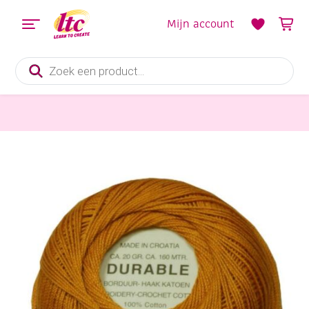
Mijn account
Producten
zoeken
Handwerkgarens
Durable borduurkatoen/haakkatoen, 20 gram, lichtterra