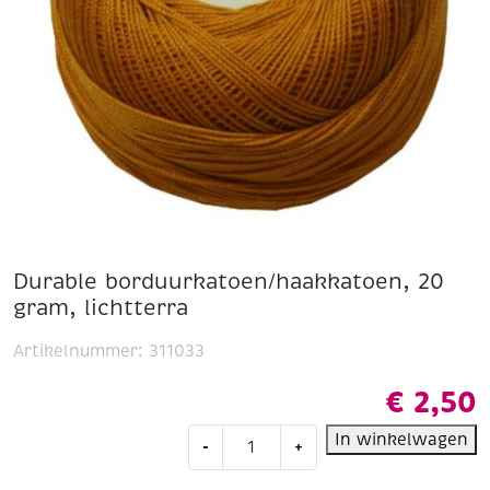
Durable borduurkatoen/haakkatoen, 20
gram, lichtterra
Artikelnummer:
311033
€
2,50
Durable
In winkelwagen
-
+
borduurkatoen/haakkatoen,
20