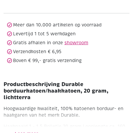
gram,
lichtterra
aantal
Meer dan 10.000 artikelen op voorraad
Levertijd 1 tot 5 werkdagen
Gratis afhalen in onze
showroom
Verzendkosten € 6,95
Boven € 99,- gratis verzending
Productbeschrijving Durable
borduurkatoen/haakkatoen, 20 gram,
lichtterra
Hoogwaardige kwaliteit, 100% katoenen borduur- en
haakgaren van het merk Durable.
Haaknaald 1 - 1,5
Bolletje 20 gram
Looplengte ca. 160
meter
Wasbaar tot 60'C