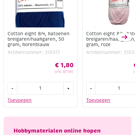
Cotton eight 8/4, katoenen
Cotton eight 8/4, ka
breigaren/haakgaren, 50
breigaren/haakgaren
gram, korenblauw
gram, roze
Artikelnummer: 310317
Artikelnummer: 3103
€
1,80
(Inc BTW)
Cotton
Cotton
-
+
-
eight
eight
8/4,
8/4,
Toevoegen
Toevoegen
katoenen
katoenen
breigaren/haakgaren,
breigaren/haakgaren
50
50
gram,
gram,
Hobbymaterialen online kopen
korenblauw
roze