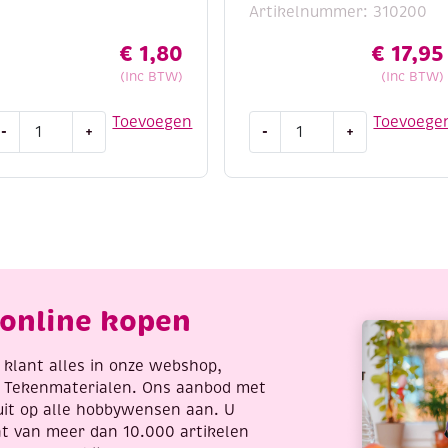
Artikelnummer: 310200
€
1,80
€
17,95
(Inc BTW)
(Inc BTW)
 van vorm
otton
Cotton
Toevoegen
Toevoege
indien nodig)
-
+
-
+
ight
eight
/4,
8/4,
roject een professionele
atoenen
katoenen
reigaren/haakgaren,
breigaren/haakgaren,
0
10x50
ram,
gram,
la
heldere
antal
kleuren
online kopen
aantal
re klant alles in onze webshop,
t Tekenmaterialen. Ons aanbod met
uit op alle hobbywensen aan. U
nt van meer dan 10.000 artikelen