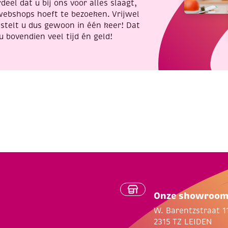
deel dat u bij ons voor alles slaagt,
webshops hoeft te bezoeken. Vrijwel
stelt u dus gewoon in één keer! Dat
u bovendien veel tijd én geld!
Onze showroo
W. Barentzstraat 1
2315 TZ LEIDEN