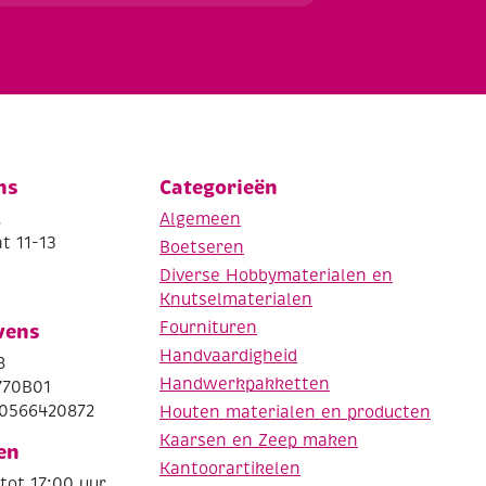
ns
Categorieën
.
Algemeen
t 11-13
Boetseren
Diverse Hobbymaterialen en
Knutselmaterialen
Fournituren
vens
Handvaardigheid
8
Handwerkpakketten
770B01
0566420872
Houten materialen en producten
Kaarsen en Zeep maken
en
Kantoorartikelen
tot 17:00 uur