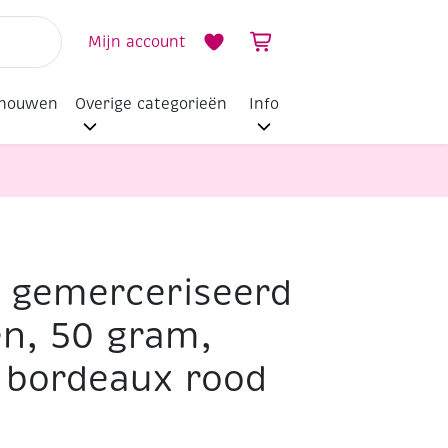
Mijn account
dhouwen
Overige categorieën
Info
i gemerceriseerd
ood
n, 50 gram,
t bordeaux rood