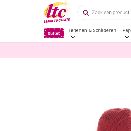
Producten
zoeken
Tekenen & Schilderen
Pap
Outlet
Handwerkgarens
Katia Capri gem