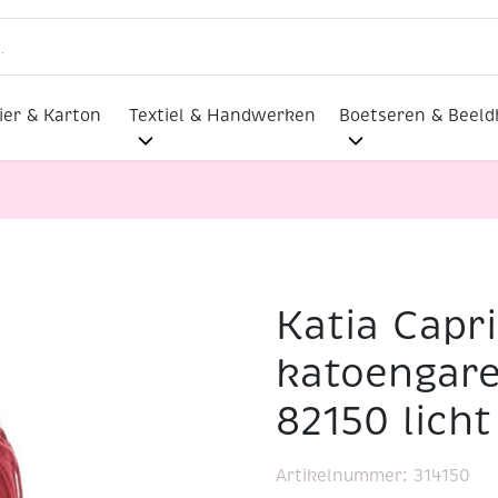
ier & Karton
Textiel & Handwerken
Boetseren & Beel
Katia Capr
erceriseerd katoengaren, 50 gram, 82150 licht bordeaux r
katoengare
82150 lich
Artikelnummer:
314150