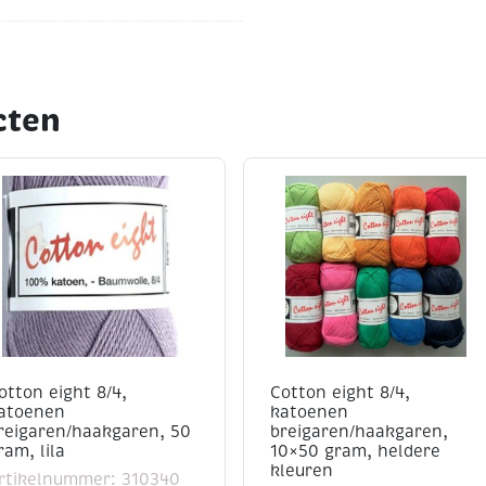
cten
ten
n amigurumi
en de volgende
mm
(iets kleiner voor
otton eight 8/4,
Cotton eight 8/4,
atoenen
katoenen
reigaren/haakgaren, 50
breigaren/haakgaren,
us kleinere naalden werken
ram, lila
10×50 gram, heldere
kleuren
rtikelnummer: 310340