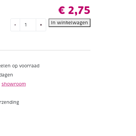
€
2,75
Katia
In winkelwagen
-
+
Capri
gemerceriseerd
katoengaren,
50
gram,
82150
kelen op voorraad
licht
kdagen
bordeaux
rood
e
showroom
aantal
erzending