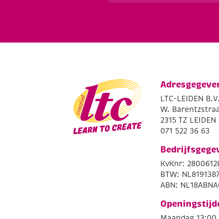
Adresgegeve
LTC-LEIDEN B.V
W. Barentzstraa
2315 TZ LEIDEN
071 522 36 63
Bedrijfsgege
KvKnr: 2800612
BTW: NL819138
ABN: NL18ABNA
Openingstijd
Maandag 13:00 