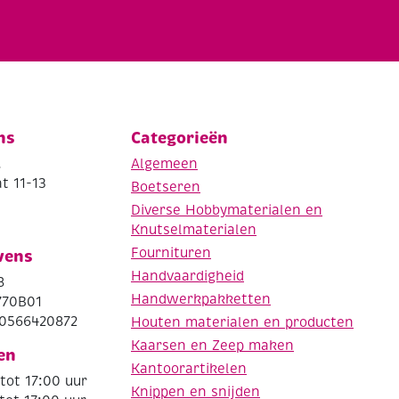
ns
Categorieën
.
Algemeen
t 11-13
Boetseren
Diverse Hobbymaterialen en
Knutselmaterialen
Fournituren
vens
Handvaardigheid
8
Handwerkpakketten
770B01
0566420872
Houten materialen en producten
Kaarsen en Zeep maken
en
Kantoorartikelen
tot 17:00 uur
Knippen en snijden