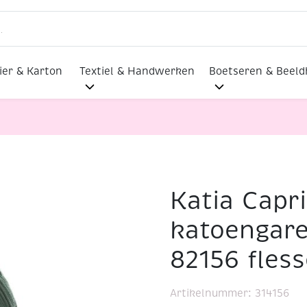
ier & Karton
Textiel & Handwerken
Boetseren & Beel
Katia Capr
merceriseerd katoengaren, 50 gram, 82156 flessengroen
katoengare
82156 fles
Artikelnummer:
314156