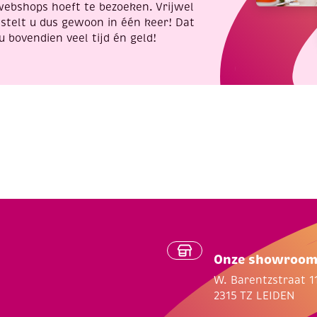
webshops hoeft te bezoeken. Vrijwel
stelt u dus gewoon in één keer! Dat
u bovendien veel tijd én geld!
Onze showroo
W. Barentzstraat 1
2315 TZ LEIDEN