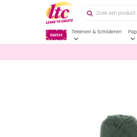
Producten
zoeken
Tekenen & Schilderen
Pap
Outlet
Handwerkgarens
Katia Capri ge