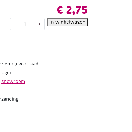
€
2,75
Katia
In winkelwagen
-
+
Capri
gemerceriseerd
katoengaren,
50
gram,
82156
kelen op voorraad
flessengroen
kdagen
aantal
e
showroom
erzending