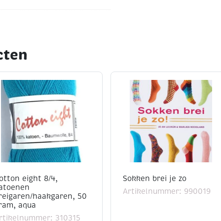
cten
ten
n amigurumi
en de volgende
mm
(iets kleiner voor
otton eight 8/4,
Sokken brei je zo
atoenen
Artikelnummer: 990019
reigaren/haakgaren, 50
us kleinere naalden werken
ram, aqua
rtikelnummer: 310315