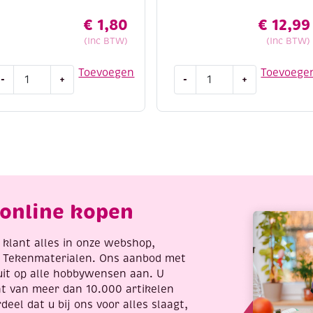
€
1,80
€
12,99
(Inc BTW)
(Inc BTW)
otton
Sokken
Toevoegen
Toevoege
 van vorm
-
+
-
+
ight
brei
indien nodig)
/4,
je
atoenen
zo
roject een professionele
reigaren/haakgaren,
aantal
0
ram,
qua
antal
online kopen
re klant alles in onze webshop,
t Tekenmaterialen. Ons aanbod met
uit op alle hobbywensen aan. U
nt van meer dan 10.000 artikelen
deel dat u bij ons voor alles slaagt,