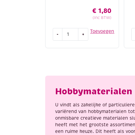
🧼 Wasbaarheid
€
1,80
(Inc BTW)
Machinewasbaar tot 30°C
Niet in de droger
Cotton
C
Toevoegen
Liggend laten drogen
voor behoud
-
+
eight
e
Strijken kan op lage temperatuur (
8/4,
8
katoenen
k
Met Katia Capri geef je elk handwerkp
breigaren/haakgaren,
b
en luxe uitstraling.
50
5
gram,
g
ongebleekt
a
aantal
a
Hobbymaterialen 
U vindt als zakelijke of particulie
variërend van hobbymaterialen to
onmisbare creatieve materialen sl
heeft met het grootste assortime
een ruime keuze. Dit heeft als voor