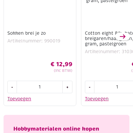
Sokken brei je zo
Cotton eight 8/4, ka
breigaren/haakgaren
Artikelnummer: 990019
gram, pastelgroen
Artikelnummer: 3103
€
12,99
(Inc BTW)
Sokken
Cotton
-
+
-
brei
eight
je
8/4,
Toevoegen
Toevoegen
zo
katoenen
aantal
breigaren/haakgaren
50
gram,
Hobbymaterialen online kopen
pastelgroen