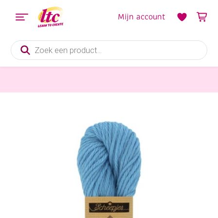
Mijn account
Producten
zoeken
Handwerkgarens
Scheepjes soedanwol 50 gram 1407 lichtblauw