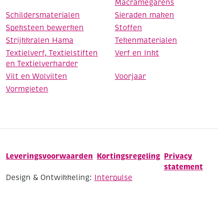
Macramegarens
Schildersmaterialen
Sieraden maken
Speksteen bewerken
Stoffen
Strijkkralen Hama
Tekenmaterialen
Textielverf, Textielstiften
Verf en Inkt
en Textielverharder
Vilt en Wolvilten
Voorjaar
Vormgieten
Leveringsvoorwaarden
Kortingsregeling
Privacy
statement
Design & Ontwikkeling:
Interpulse