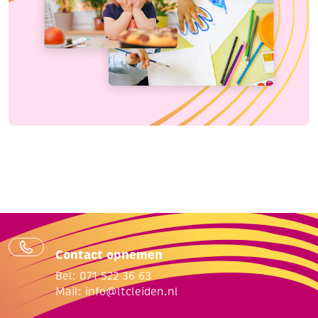
Contact opnemen
Bel: 071 522 36 63
Mail:
info@ltcleiden.nl