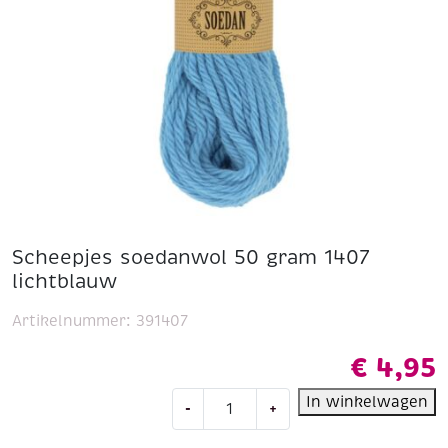
Scheepjes soedanwol 50 gram 1407
lichtblauw
Artikelnummer:
391407
€
4,95
Scheepjes
In winkelwagen
-
+
soedanwol
50