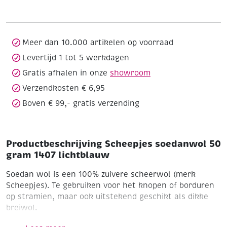
gram
1407
lichtblauw
aantal
Meer dan 10.000 artikelen op voorraad
Levertijd 1 tot 5 werkdagen
Gratis afhalen in onze
showroom
Verzendkosten € 6,95
Boven € 99,- gratis verzending
Productbeschrijving Scheepjes soedanwol 50
gram 1407 lichtblauw
Soedan wol is een 100% zuivere scheerwol (merk
Scheepjes). Te gebruiken voor het knopen of borduren
op stramien, maar ook uitstekend geschikt als dikke
breiwol.
Naald 5-6
Bol 50 gram (41 meter)
Wasvoorschrift 30'c