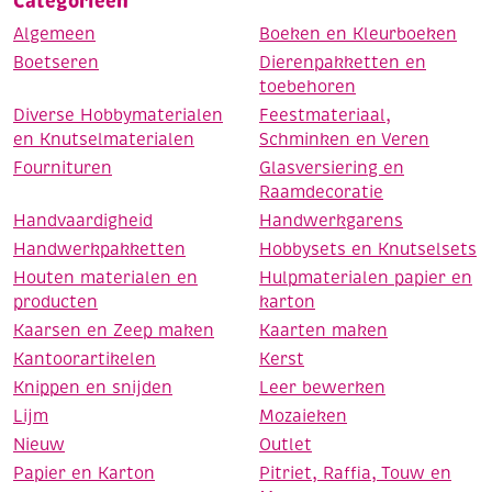
Categorieën
Algemeen
Boeken en Kleurboeken
Boetseren
Dierenpakketten en
toebehoren
Diverse Hobbymaterialen
Feestmateriaal,
en Knutselmaterialen
Schminken en Veren
Fournituren
Glasversiering en
Raamdecoratie
Handvaardigheid
Handwerkgarens
Handwerkpakketten
Hobbysets en Knutselsets
Houten materialen en
Hulpmaterialen papier en
producten
karton
Kaarsen en Zeep maken
Kaarten maken
Kantoorartikelen
Kerst
Knippen en snijden
Leer bewerken
Lijm
Mozaieken
Nieuw
Outlet
Papier en Karton
Pitriet, Raffia, Touw en