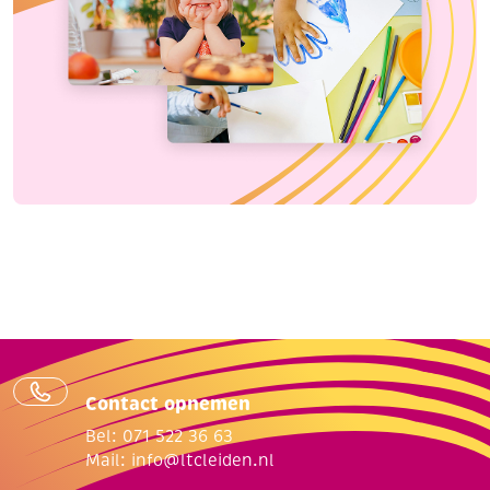
Contact opnemen
Bel: 071 522 36 63
Mail:
info@ltcleiden.nl