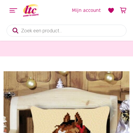
Mijn account
Producten
zoeken
Handwerkpakketten
Kussenpakket in kruissteek, 40x40cm, paardenhoofd