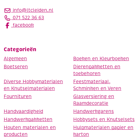
info@ltcleiden.nl
071 522 36 63
facebook
Categorieën
Algemeen
Boeken en Kleurboeken
Boetseren
Dierenpakketten en
toebehoren
Diverse Hobbymaterialen
Feestmateriaal,
en Knutselmaterialen
Schminken en Veren
Fournituren
Glasversiering en
Raamdecoratie
Handvaardigheid
Handwerkgarens
Handwerkpakketten
Hobbysets en Knutselsets
Houten materialen en
Hulpmaterialen papier en
producten
karton