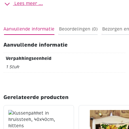
Kruissteek
Formaat: 40 x 40 cm
Bijbehorende
Lees meer ...
materialen
-> Voor vulmateriaal zie Panda acrylvulling
artikelnummers 470555 of 470556
-> Voor losse
kussenrug met rits zie artikelnummer 490100
Aanvullende informatie
Beoordelingen (0)
Bezorgen en
Aanvullende informatie
Verpakkingseenheid
1 Stuk
Gerelateerde producten