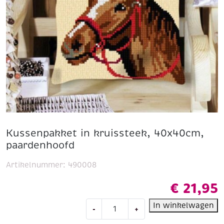
Kussenpakket in kruissteek, 40x40cm,
paardenhoofd
Artikelnummer:
490008
€
21,95
Kussenpakket
In winkelwagen
-
+
in