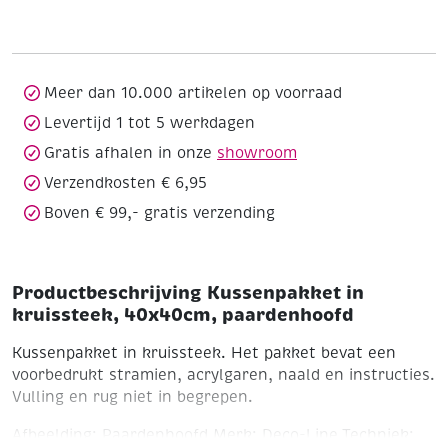
kruissteek,
40x40cm,
paardenhoofd
aantal
Meer dan 10.000 artikelen op voorraad
Levertijd 1 tot 5 werkdagen
Gratis afhalen in onze
showroom
Verzendkosten € 6,95
Boven € 99,- gratis verzending
Productbeschrijving Kussenpakket in
kruissteek, 40x40cm, paardenhoofd
Kussenpakket in kruissteek. Het pakket bevat een
voorbedrukt stramien, acrylgaren, naald en instructies.
Vulling en rug niet in begrepen.
Afbeelding: Paardenhoofd
Merk: Deco-Line
Techniek: