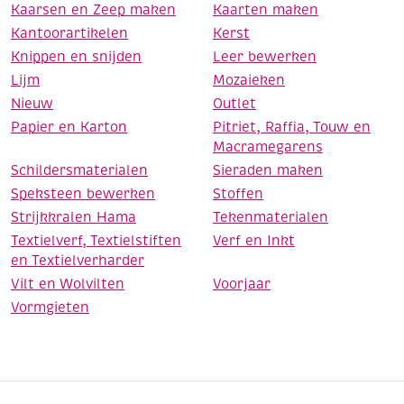
Kaarsen en Zeep maken
Kaarten maken
Kantoorartikelen
Kerst
Knippen en snijden
Leer bewerken
Lijm
Mozaieken
Nieuw
Outlet
Papier en Karton
Pitriet, Raffia, Touw en
Macramegarens
Schildersmaterialen
Sieraden maken
Speksteen bewerken
Stoffen
Strijkkralen Hama
Tekenmaterialen
Textielverf, Textielstiften
Verf en Inkt
en Textielverharder
Vilt en Wolvilten
Voorjaar
Vormgieten