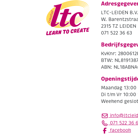
Adresgegeve
LTC-LEIDEN B.V
W. Barentzstraa
2315 TZ LEIDEN
071 522 36 63
Bedrijfsgege
KvKnr: 2800612
BTW: NL819138
ABN: NL18ABNA
Openingstijd
Maandag 13:00 
Di t/m Vr 10:00 
Weekend geslo
info@ltclei
071 522 36 
facebook