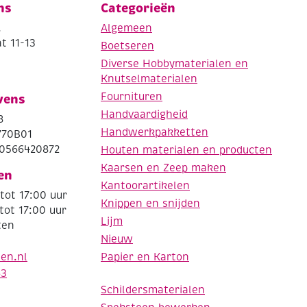
ns
Categorieën
.
Algemeen
t 11-13
Boetseren
Diverse Hobbymaterialen en
Knutselmaterialen
Fournituren
vens
Handvaardigheid
8
Handwerkpakketten
770B01
0566420872
Houten materialen en producten
Kaarsen en Zeep maken
en
Kantoorartikelen
tot 17:00 uur
Knippen en snijden
tot 17:00 uur
Lijm
ten
Nieuw
Papier en Karton
den.nl
63
Schildersmaterialen