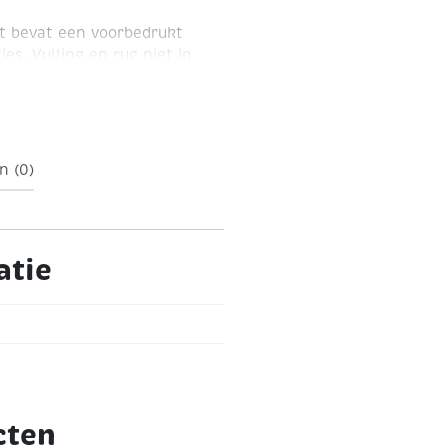
t bevat een voorbedrukt
es. Vulling en rug niet in
: Kruissteek
Formaat: 40 x
 vulmateriaal zie Panda
 470556
-> Voor losse
n (0)
 490100
atie
cten