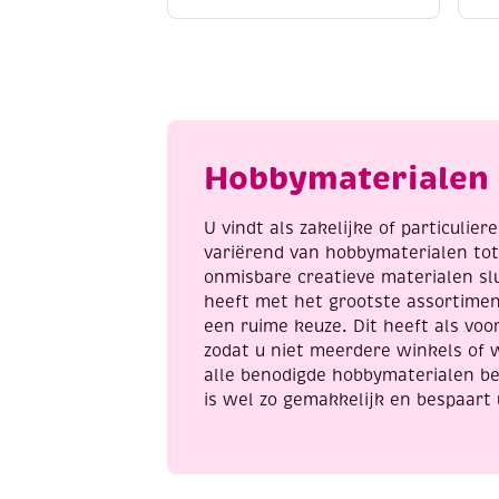
kruissteek,
k
40x40cm,
4
bloemen/Oleander
p
aantal
m
s
a
Hobbymaterialen 
U vindt als zakelijke of particulie
variërend van hobbymaterialen to
onmisbare creatieve materialen sl
heeft met het grootste assortime
een ruime keuze. Dit heeft als voor
zodat u niet meerdere winkels of 
alle benodigde hobbymaterialen be
is wel zo gemakkelijk en bespaart 