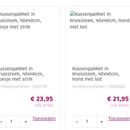
ussenpakket in
Kussenpakket in
ruissteek, 40x40cm,
kruissteek, 40x40cm,
oesje met strik
hond met bot
rtikelnummer: 490118
Artikelnummer: 490068
€
23,95
€
21,95
(Inc BTW)
(Inc BTW)
ussenpakket
Kussenpakket
Toevoegen
Toevoege
-
+
-
+
n
in