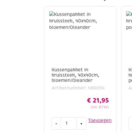
Kussenpakket in
K
kruissteek, 40x40cm,
k
bloemen/Oleander
p
Artikelnummer: 490054
A
€
21,95
(Inc BTW)
Kussenpakket
K
Toevoegen
-
+
in
i