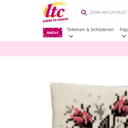
Producten
zoeken
Tekenen & Schilderen
Pap
Outlet
Handwerkpakketten
Kussenpakke