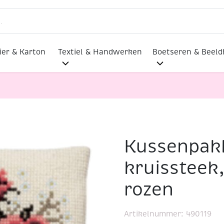
ier & Karton
Textiel & Handwerken
Boetseren & Beel
Kussenpakk
t in kruissteek, 40x40cm, rozen
kruissteek
rozen
Artikelnummer:
490119