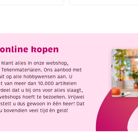
ruissteek,
kruissteek,
0x40cm,
40x40cm,
oesje
hond
et
met
trik
bot
antal
aantal
online kopen
re klant alles in onze webshop,
t Tekenmaterialen. Ons aanbod met
uit op alle hobbywensen aan. U
nt van meer dan 10.000 artikelen
deel dat u bij ons voor alles slaagt,
webshops hoeft te bezoeken. Vrijwel
stelt u dus gewoon in één keer! Dat
u bovendien veel tijd én geld!