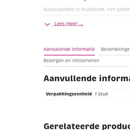
Kussenpakket in kruissteek. Het pakke
stramien, acrylgaren, naald en instructi
begrepen.
Lees meer ...
Afbeelding: Rozen
Merk: Pako
Techniek
40 cm
Bijbehorende materialen
-> Voor
acrylvulling artikelnummers 470555 of
Aanvullende informatie
Beoordelinge
kussenrug met rits zie artikelnummer
Bezorgen en retourneren
Aanvullende inform
Verpakkingseenheid
1 Stuk
Gerelateerde produ