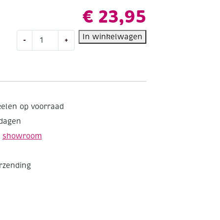
€
23,95
Kussenpakket
In winkelwagen
-
+
in
kruissteek,
40x40cm,
rozen
aantal
kelen op voorraad
kdagen
e
showroom
erzending