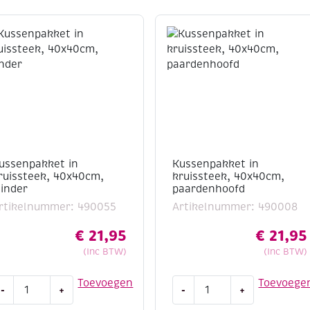
ussenpakket in
Kussenpakket in
ruissteek, 40x40cm,
kruissteek, 40x40cm,
linder
paardenhoofd
rtikelnummer: 490055
Artikelnummer: 490008
€
21,95
€
21,95
(Inc BTW)
(Inc BTW)
ussenpakket
Kussenpakket
Toevoegen
Toevoege
-
+
-
+
n
in