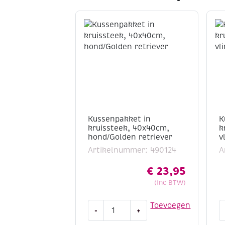
Kussenpakket in
K
kruissteek, 40x40cm,
k
hond/Golden retriever
v
Artikelnummer: 490124
A
€
23,95
(Inc BTW)
Kussenpakket
K
Toevoegen
-
+
in
i