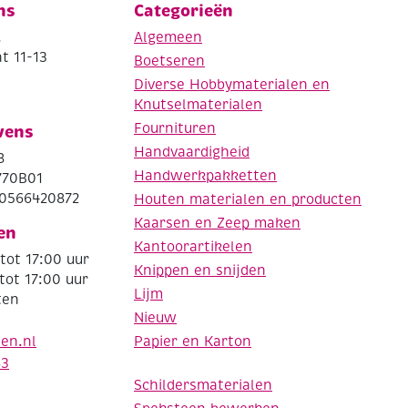
ns
Categorieën
.
Algemeen
t 11-13
Boetseren
Diverse Hobbymaterialen en
Knutselmaterialen
Fournituren
vens
Handvaardigheid
8
Handwerkpakketten
770B01
0566420872
Houten materialen en producten
Kaarsen en Zeep maken
en
Kantoorartikelen
tot 17:00 uur
Knippen en snijden
tot 17:00 uur
Lijm
ten
Nieuw
Papier en Karton
den.nl
63
Schildersmaterialen