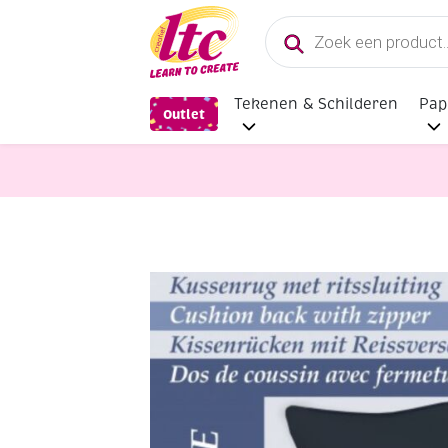
Producten
zoeken
Tekenen & Schilderen
Pap
Outlet
Handwerkpakketten
Stevige los