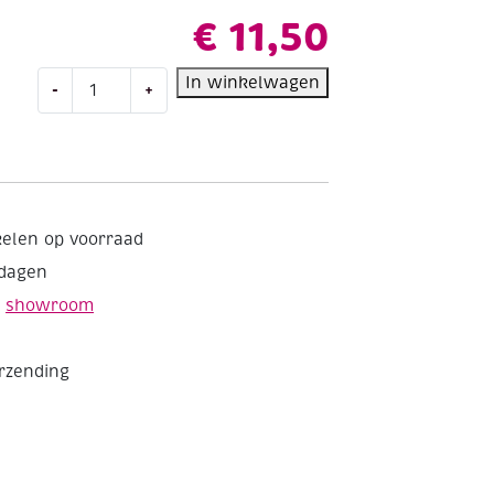
€
11,50
Stevige
In winkelwagen
-
+
losse
katoenen
kussenrug
met
rits
voor
kelen op voorraad
kussenpakket,
kdagen
zwart
aantal
e
showroom
erzending