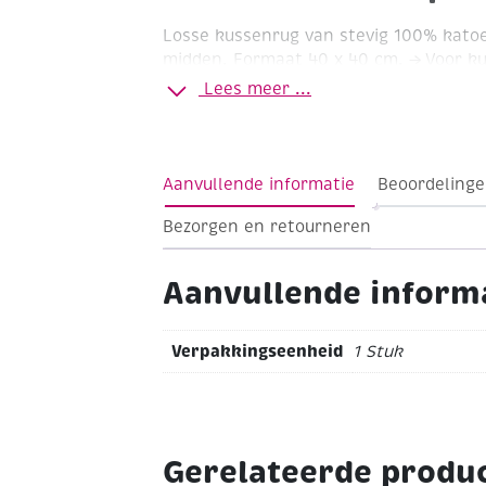
Losse kussenrug van stevig 100% katoen
midden.
Formaat 40 x 40 cm.
-> Voor k
kruissteek (artikelnummers 490001 en 
Lees meer ...
kussenpakketten in knooptechniek (a
verder)
Aanvullende informatie
Beoordelinge
Bezorgen en retourneren
Aanvullende inform
Verpakkingseenheid
1 Stuk
Gerelateerde produ