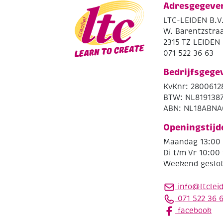
Adresgegeve
LTC-LEIDEN B.V
W. Barentzstraa
2315 TZ LEIDEN
071 522 36 63
Bedrijfsgege
KvKnr: 2800612
BTW: NL819138
ABN: NL18ABNA
Openingstijd
Maandag 13:00 
Di t/m Vr 10:00 
Weekend geslo
info@ltclei
071 522 36 
facebook