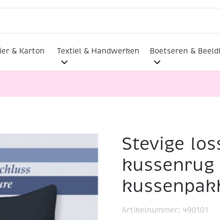
ier & Karton
Textiel & Handwerken
Boetseren & Beel
Stevige lo
se katoenen kussenrug met rits voor kussenpakket, zwart
kussenrug 
kussenpakk
Artikelnummer:
490101