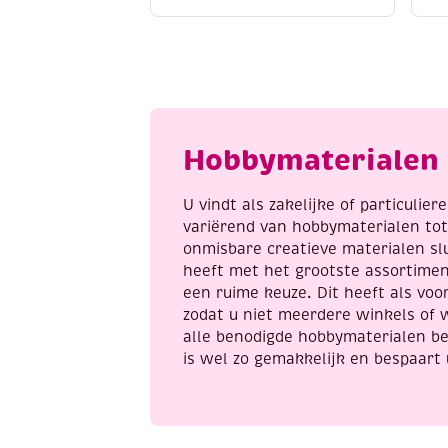
kruissteek,
k
40x40cm,
4
hond/Golden
v
retriever
a
aantal
Hobbymaterialen 
U vindt als zakelijke of particulie
variërend van hobbymaterialen to
onmisbare creatieve materialen sl
heeft met het grootste assortime
een ruime keuze. Dit heeft als voor
zodat u niet meerdere winkels of 
alle benodigde hobbymaterialen be
is wel zo gemakkelijk en bespaart 