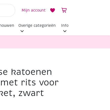
Mijn account
dhouwen
Overige categorieën
Info
sse katoenen
met rits voor
et, zwart