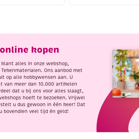
ruissteek,
kruissteek,
0x40cm,
40x40cm,
linder
paardenhoofd
antal
aantal
online kopen
re klant alles in onze webshop,
t Tekenmaterialen. Ons aanbod met
uit op alle hobbywensen aan. U
nt van meer dan 10.000 artikelen
deel dat u bij ons voor alles slaagt,
webshops hoeft te bezoeken. Vrijwel
stelt u dus gewoon in één keer! Dat
u bovendien veel tijd én geld!