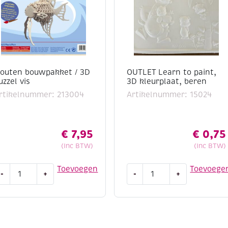
outen bouwpakket / 3D
OUTLET Learn to paint,
uzzel vis
3D kleurplaat, beren
rtikelnummer: 213004
Artikelnummer: 15024
€
7,95
€
0,75
(Inc BTW)
(Inc BTW)
outen
OUTLET
Toevoegen
Toevoege
-
+
-
+
ouwpakket
Learn
to
D
paint,
uzzel
3D
is
kleurplaat,