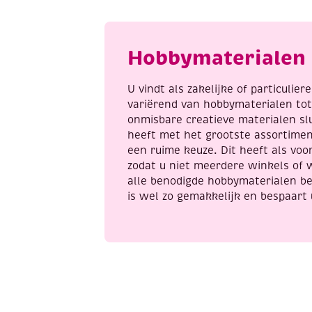
van
a
konijntjes,
incl.
Hobbymaterialen 
penseel
en
8
U vindt als zakelijke of particulie
napjes
variërend van hobbymaterialen to
verf,
onmisbare creatieve materialen sl
aantal
heeft met het grootste assortime
een ruime keuze. Dit heeft als voor
zodat u niet meerdere winkels of 
alle benodigde hobbymaterialen be
is wel zo gemakkelijk en bespaart 