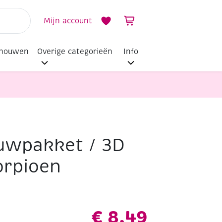
Mijn account
dhouwen
Overige categorieën
Info
uwpakket / 3D
orpioen
€
8,49