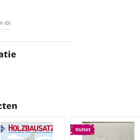
grootte 35 x 24 cm
Aantal
ld
Inclusief instructie
Tip :
n (0)
 een kleine flacon
atie
cten
Outlet