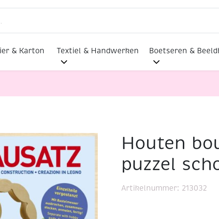
ier & Karton
Textiel & Handwerken
Boetseren & Beel
Houten bo
 bouwpakket / 3D puzzel schorpioen
puzzel sch
Artikelnummer:
213032