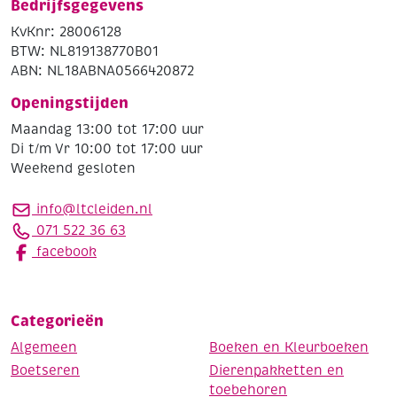
Bedrijfsgegevens
KvKnr: 28006128
BTW: NL819138770B01
ABN: NL18ABNA0566420872
Openingstijden
Maandag 13:00 tot 17:00 uur
Di t/m Vr 10:00 tot 17:00 uur
Weekend gesloten
info@ltcleiden.nl
071 522 36 63
facebook
Categorieën
Algemeen
Boeken en Kleurboeken
Boetseren
Dierenpakketten en
toebehoren