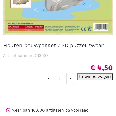
Houten bouwpakket / 3D puzzel zwaan
Artikelnummer:
213038
€
4,50
Houten
In winkelwagen
-
+
bouwpakket
/
3D
puzzel
zwaan
aantal
Meer dan 10.000 artikelen op voorraad