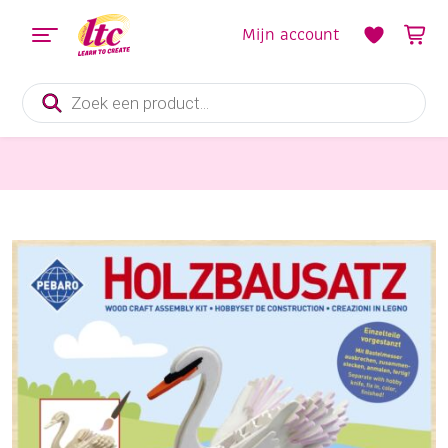
Mijn account
Producten
zoeken
Hobbysets en Knutselsets
Houten bouwpakket / 3D puzzel zwaan