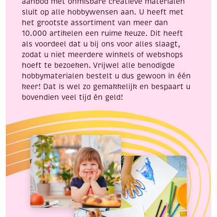
aanbod met onmisbare creatieve materialen
napjes
sluit op alle hobbywensen aan. U heeft met
verf,
het grootste assortiment van meer dan
aantal
10.000 artikelen een ruime keuze. Dit heeft
als voordeel dat u bij ons voor alles slaagt,
zodat u niet meerdere winkels of webshops
hoeft te bezoeken. Vrijwel alle benodigde
hobbymaterialen bestelt u dus gewoon in één
keer! Dat is wel zo gemakkelijk en bespaart u
bovendien veel tijd én geld!