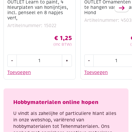
OUTLET Learn to paint, 4
OUTLET Ornamenten
kleurplaten van konijntjes,
te hangen van dik ka
incl. penseel en 8 napjes
Hond
verf,
Artikelnummer: 4503
Artikelnummer: 15022
€
1,25
(Inc BTW)
OUTLET
OUTLET
-
+
-
Learn
Ornamenten
to
om
Toevoegen
Toevoegen
paint,
op
4
te
kleurplaten
hangen
van
van
Hobbymaterialen online kopen
konijntjes,
dik
incl.
karton,
U vindt als zakelijke of particuliere klant alles
penseel
Hond
in onze webshop, variërend van
en
aantal
hobbymaterialen tot Tekenmaterialen. Ons
8