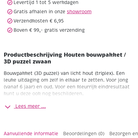
Levertijd 1 tot 5 werkdagen
Gratis afhalen in onze
showroom
Verzendkosten € 6,95
Boven € 99,- gratis verzending
Productbeschrijving Houten bouwpakket /
3D puzzel zwaan
Bouwpakket (3D puzzel) van licht hout (triplex). Een
leuke uitdaging om zelf in elkaar te zetten. Voor jong
(vanaf 6 jaar) en oud. Voor een kleurrijk eindresultaat
kunt u deze ook nog beschilderen.
Zwaan
2 platen 19 x 24 cm, objectgrootte 15 x 12 cm
Lees meer ...
Aantal stukjes 38
Moeilijkheidsgraad: gemiddeld
Inclusief instructie
Tip : Sommige deeltjes worden
gelijmd. Voor een kleine flacon houtlijm zie artikel
190916
Aanvullende informatie
Beoordelingen (0)
Bezorgen en