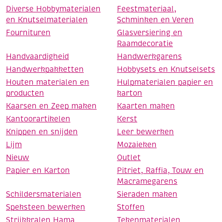
Diverse Hobbymaterialen
Feestmateriaal,
en Knutselmaterialen
Schminken en Veren
Fournituren
Glasversiering en
Raamdecoratie
Handvaardigheid
Handwerkgarens
Handwerkpakketten
Hobbysets en Knutselsets
Houten materialen en
Hulpmaterialen papier en
producten
karton
Kaarsen en Zeep maken
Kaarten maken
Kantoorartikelen
Kerst
Knippen en snijden
Leer bewerken
Lijm
Mozaieken
Nieuw
Outlet
Papier en Karton
Pitriet, Raffia, Touw en
Macramegarens
Schildersmaterialen
Sieraden maken
Speksteen bewerken
Stoffen
Strijkkralen Hama
Tekenmaterialen