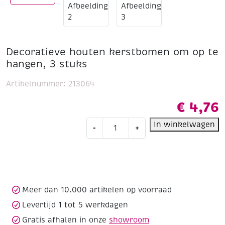
Decoratieve houten kerstbomen om op te
hangen, 3 stuks
Artikelnummer:
213064
€
4,76
Decoratieve
In winkelwagen
-
+
houten
kerstbomen
om
op
te
hangen,
Meer dan 10.000 artikelen op voorraad
3
Levertijd 1 tot 5 werkdagen
stuks
Gratis afhalen in onze
showroom
aantal