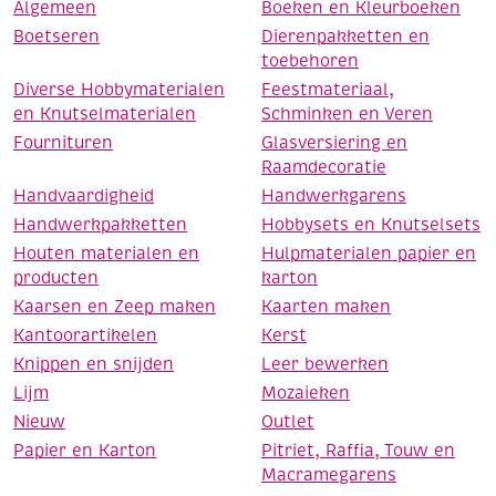
Algemeen
Boeken en Kleurboeken
Boetseren
Dierenpakketten en
toebehoren
Diverse Hobbymaterialen
Feestmateriaal,
en Knutselmaterialen
Schminken en Veren
Fournituren
Glasversiering en
Raamdecoratie
Handvaardigheid
Handwerkgarens
Handwerkpakketten
Hobbysets en Knutselsets
Houten materialen en
Hulpmaterialen papier en
producten
karton
Kaarsen en Zeep maken
Kaarten maken
Kantoorartikelen
Kerst
Knippen en snijden
Leer bewerken
Lijm
Mozaieken
Nieuw
Outlet
Papier en Karton
Pitriet, Raffia, Touw en
Macramegarens