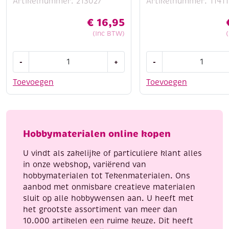
Artikelnummer: 213027
Artikelnummer: 11411
4.
Washi tape of masking tape
:
€
16,95
(Inc BTW)
Voor patronen, lijnen of kleurvlakken zonder
knoeien
Houten
Dot
-
+
-
bouwpakket
and
5.
Stickers of houten figuurtjes
:
/
do
Toevoegen
Toevoegen
Voeg kleine decoratieve elementen toe (zoals
Kerststal,
143
sterretjes, hartjes, kerstfiguurtjes)
windlicht
Winter
aantal
Scenes
6. Pyrografie (houtbranden)
:
aantal
Hobbymaterialen online kopen
Voor een warme, ingebrande look (alleen op blank
hout en met ervaring)
U vindt als zakelijke of particuliere klant alles
in onze webshop, variërend van
7. Natuurlijke materialen
:
hobbymaterialen tot Tekenmaterialen. Ons
aanbod met onmisbare creatieve materialen
Touw, mos, dennenappels, droogbloemen (voor
sluit op alle hobbywensen aan. U heeft met
seizoendecoratie)
het grootste assortiment van meer dan
10.000 artikelen een ruime keuze. Dit heeft