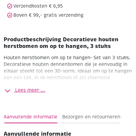
Verzendkosten € 6,95
Boven € 99,- gratis verzending
Productbeschrijving Decoratieve houten
kerstbomen om op te hangen, 3 stuks
Houten kerstbomen om op te hangen– Set van 3 stuks.
Decoratieve houten dennenbomen die je eenvoudig in
elkaar steekt tot een 3D-vorm. Ideaal om op te hangen
aan een tak, in de kerstboom of als sfeervolle
decoratie in huis. Gemaakt van naturel hout en perfect
Lees meer ...
om zelf te versieren.
– Set van 3 houten insteekkerstbomen
– 3D-effect door eenvoudig insteeksysteem
Aanvullende informatie
Bezorgen en retourneren
– Materiaal: naturel hout
Aanvullende informatie