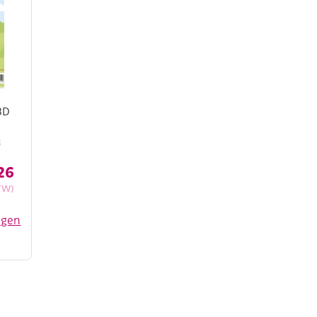
3D
3
26
TW)
egen