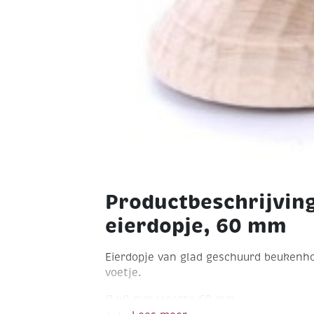
Productbeschrijvin
eierdopje, 60 mm
Eierdopje van glad geschuurd beukenh
voetje.
Ø 40 mm
Hoogte 60 mm