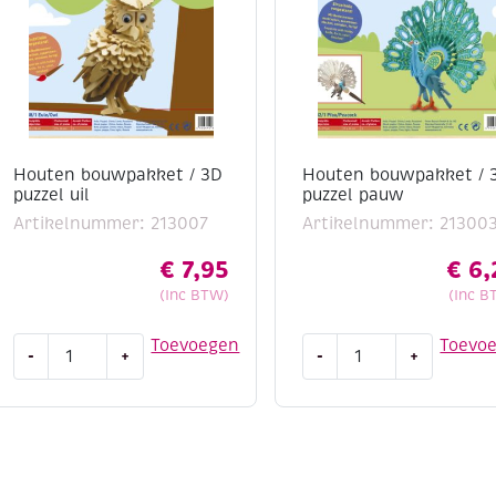
Houten bouwpakket / 3D
Houten bouwpakket / 
puzzel uil
puzzel pauw
Artikelnummer: 213007
Artikelnummer: 21300
€
7,95
€
6,
(Inc BTW)
(Inc B
Houten
Houten
Toevoegen
Toevo
-
+
-
+
bouwpakket
bouwpakket
/
/
3D
3D
puzzel
puzzel
uil
pauw
aantal
aantal