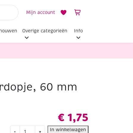
Mijn account
dhouwen
Overige categorieën
Info
erdopje, 60 mm
€
1,75
Houten
In winkelwagen
-
+