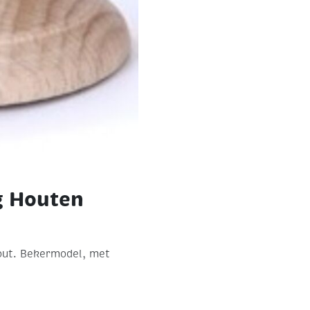
g Houten
out. Bekermodel, met