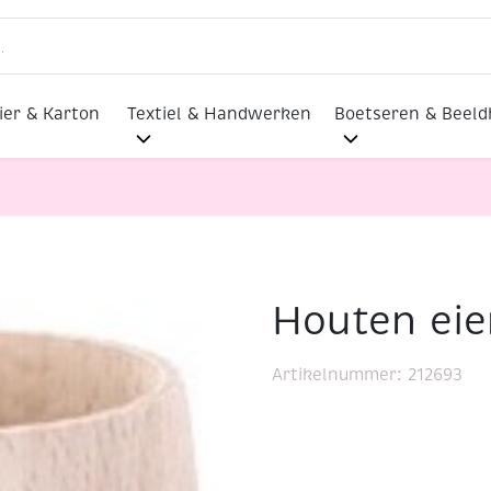
ier & Karton
Textiel & Handwerken
Boetseren & Beel
Houten ei
Houten eierdopje, 60 mm
Artikelnummer:
212693