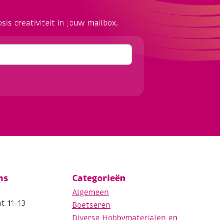
osis creativiteit in jouw mailbox.
ns
Categorieën
.
Algemeen
t 11-13
Boetseren
Diverse Hobbymaterialen en