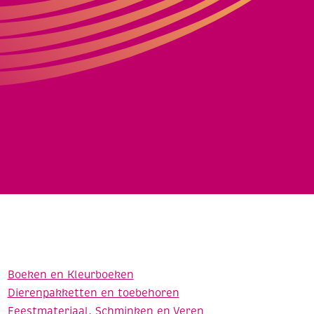
Boeken en Kleurboeken
Dierenpakketten en toebehoren
Feestmateriaal, Schminken en Veren