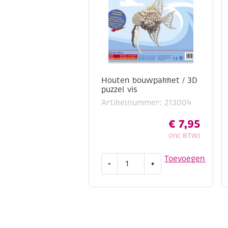
Houten bouwpakket / 3D
puzzel vis
Artikelnummer: 213004
€
7,95
(Inc BTW)
Houten
Toevoegen
-
+
bouwpakket
/
3D
puzzel
vis
aantal