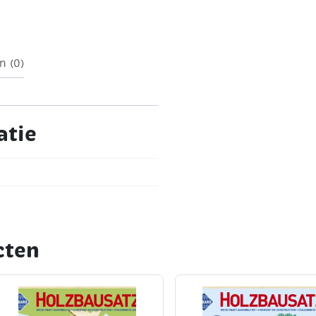
n (0)
atie
cten