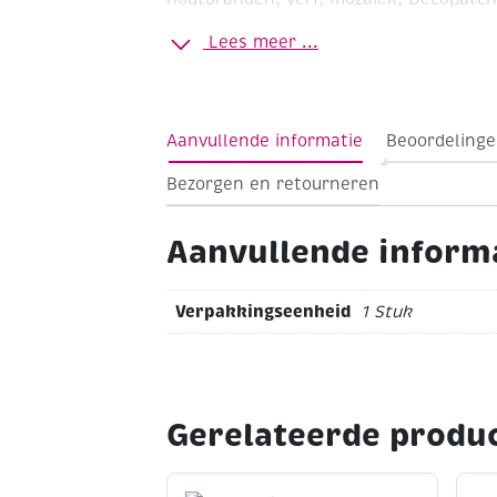
naambordjes of voor decoratieve toepa
Lees meer ...
Formaat 125 x 105 mm
Dikte 7 mm
Aanvullende informatie
Beoordelinge
Bezorgen en retourneren
Aanvullende inform
Verpakkingseenheid
1 Stuk
Gerelateerde produ