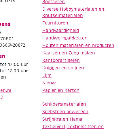
t 11-13
Boetseren
Diverse Hobbymaterialen en
Knutselmaterialen
Fournituren
vens
Handvaardigheid
8
Handwerkpakketten
770B01
0566420872
Houten materialen en producten
Kaarsen en Zeep maken
en
Kantoorartikelen
tot 17:00 uur
Knippen en snijden
tot 17:00 uur
Lijm
ten
Nieuw
Papier en Karton
den.nl
63
Schildersmaterialen
Speksteen bewerken
Strijkkralen Hama
Textielverf, Textielstiften en