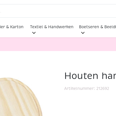
ier & Karton
Textiel & Handwerken
Boetseren & Beel
Houten har
Houten hart, 12,5 x 10,5 cm
Artikelnummer:
212692