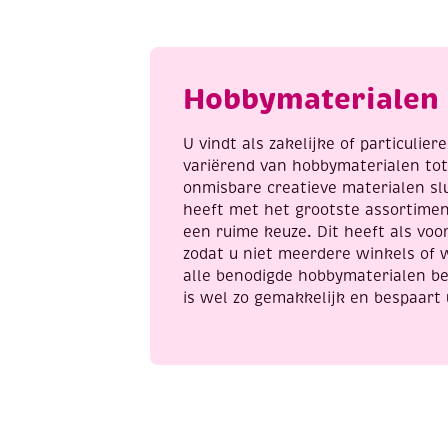
jachtboot
k
aantal
a
Hobbymaterialen 
U vindt als zakelijke of particulie
variërend van hobbymaterialen to
onmisbare creatieve materialen sl
heeft met het grootste assortime
een ruime keuze. Dit heeft als voor
zodat u niet meerdere winkels of 
alle benodigde hobbymaterialen be
is wel zo gemakkelijk en bespaart 