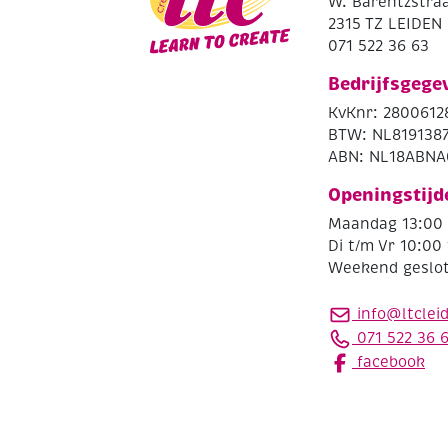
W. Barentzstraa
2315 TZ LEIDEN
071 522 36 63
Bedrijfsgege
KvKnr: 2800612
BTW: NL819138
ABN: NL18ABNA
Openingstijd
Maandag 13:00 
Di t/m Vr 10:00 
Weekend geslo
info@ltclei
071 522 36 
facebook