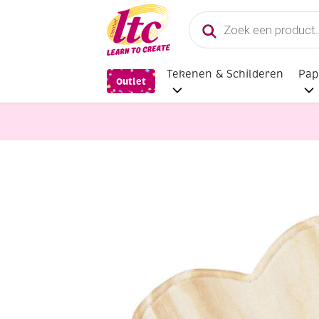
Producten
zoeken
Tekenen & Schilderen
Pap
Outlet
Houten materialen en producten