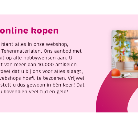
rokodil
pauw
antal
aantal
online kopen
re klant alles in onze webshop,
t Tekenmaterialen. Ons aanbod met
uit op alle hobbywensen aan. U
nt van meer dan 10.000 artikelen
deel dat u bij ons voor alles slaagt,
webshops hoeft te bezoeken. Vrijwel
stelt u dus gewoon in één keer! Dat
u bovendien veel tijd én geld!