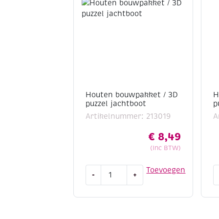
Houten bouwpakket / 3D
H
puzzel jachtboot
p
Artikelnummer: 213019
A
€
8,49
(Inc BTW)
Houten
H
Toevoegen
-
+
bouwpakket
b
/
/
3D
3
puzzel
p