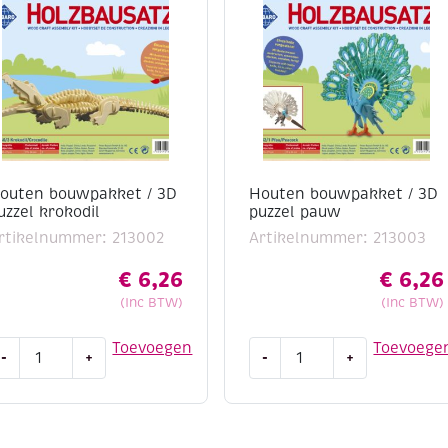
outen bouwpakket / 3D
Houten bouwpakket / 3D
uzzel krokodil
puzzel pauw
rtikelnummer: 213002
Artikelnummer: 213003
€
6,26
€
6,26
(Inc BTW)
(Inc BTW)
outen
Houten
Toevoegen
Toevoege
-
+
-
+
ouwpakket
bouwpakket
/
D
3D
uzzel
puzzel