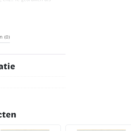
ssingen.
n (0)
atie
cten