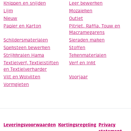
Knippen en snijden
Leer bewerken
Lijm
Mozaieken
Nieuw
Outlet
Papier en Karton
Pitriet, Raffia, Touw en
Macramegarens
Schildersmaterialen
Sieraden maken
Speksteen bewerken
Stoffen
Strijkkralen Hama
Tekenmaterialen
Textielverf, Textielstiften
Verf en Inkt
en Textielverharder
Vilt en Wolvilten
Voorjaar
Vormgieten
Leveringsvoorwaarden
Kortingsregeling
Privacy