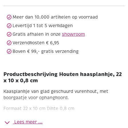
10
x
0,8
Meer dan 10.000 artikelen op voorraad
cm
Levertijd 1 tot 5 werkdagen
aantal
Gratis afhalen in onze
showroom
Verzendkosten € 6,95
Boven € 99,- gratis verzending
Productbeschrijving Houten kaasplankje, 22
x 10 x 0,8 cm
Kaasplankje van glad geschuurd vurenhout, met
boorgaatje voor ophangkoord.
Formaat 22 x 10 cm
Dikte 0,8 cm
Lees meer ...