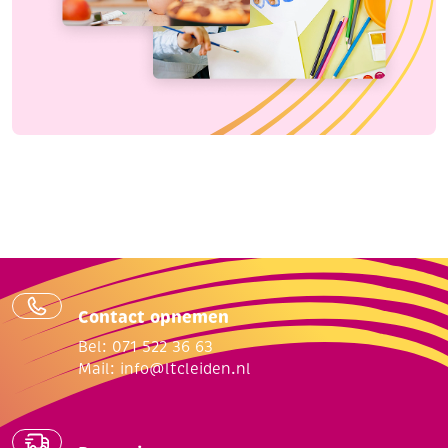
Contact opnemen
Bel: 071 522 36 63
Mail:
info@ltcleiden.nl