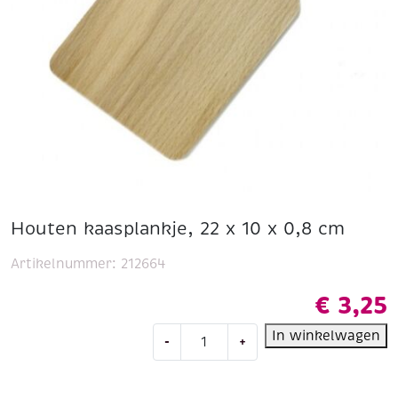
Houten kaasplankje, 22 x 10 x 0,8 cm
Artikelnummer:
212664
€
3,25
Houten
In winkelwagen
-
+
kaasplankje,
22
x