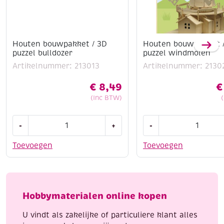
Houten bouwpakket / 3D
Houten bouwpakket 
puzzel bulldozer
puzzel windmolen
Artikelnummer: 213013
Artikelnummer: 2130
€
8,49
€
(Inc BTW)
Houten
Houten
-
+
-
bouwpakket
bouwpakket
/
/
Toevoegen
Toevoegen
3D
3D
puzzel
puzzel
bulldozer
windmolen
aantal
aantal
Hobbymaterialen online kopen
U vindt als zakelijke of particuliere klant alles