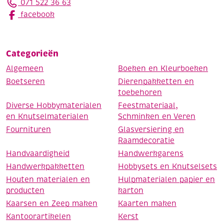
071 522 36 63
facebook
Categorieën
Algemeen
Boeken en Kleurboeken
Boetseren
Dierenpakketten en
toebehoren
Diverse Hobbymaterialen
Feestmateriaal,
en Knutselmaterialen
Schminken en Veren
Fournituren
Glasversiering en
Raamdecoratie
Handvaardigheid
Handwerkgarens
Handwerkpakketten
Hobbysets en Knutselsets
Houten materialen en
Hulpmaterialen papier en
producten
karton
Kaarsen en Zeep maken
Kaarten maken
Kantoorartikelen
Kerst