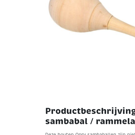
Productbeschrijvin
sambabal / rammela
Deze houten Opry sambaballen zijn nie