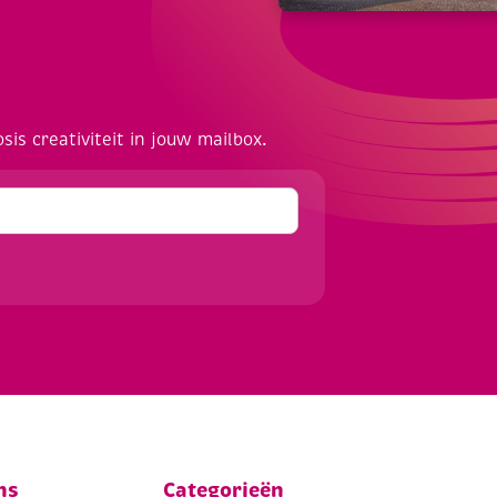
osis creativiteit in jouw mailbox.
ns
Categorieën