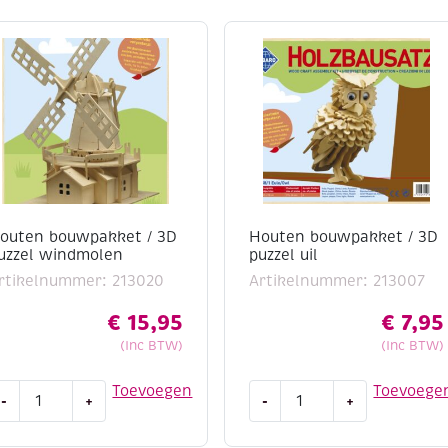
outen bouwpakket / 3D
Houten bouwpakket / 3D
uzzel windmolen
puzzel uil
rtikelnummer: 213020
Artikelnummer: 213007
€
15,95
€
7,95
(Inc BTW)
(Inc BTW)
outen
Houten
Toevoegen
Toevoege
-
+
-
+
ouwpakket
bouwpakket
/