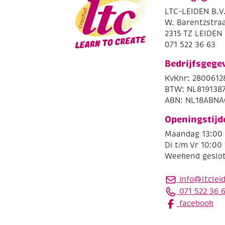
LTC-LEIDEN B.V
W. Barentzstraa
2315 TZ LEIDEN
071 522 36 63
Bedrijfsgege
KvKnr: 2800612
BTW: NL819138
ABN: NL18ABNA
Openingstijd
Maandag 13:00 
Di t/m Vr 10:00 
Weekend geslo
info@ltclei
071 522 36 
facebook