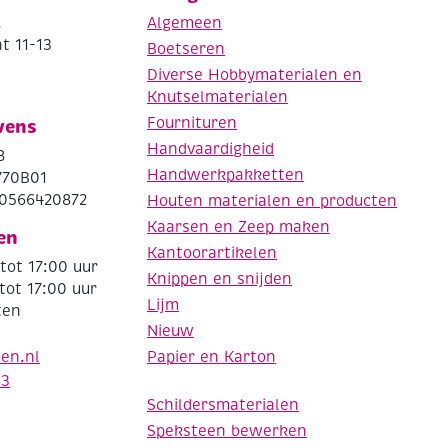
.
Algemeen
t 11-13
Boetseren
Diverse Hobbymaterialen en
Knutselmaterialen
Fournituren
vens
Handvaardigheid
8
Handwerkpakketten
770B01
0566420872
Houten materialen en producten
Kaarsen en Zeep maken
en
Kantoorartikelen
tot 17:00 uur
Knippen en snijden
tot 17:00 uur
Lijm
ten
Nieuw
Papier en Karton
den.nl
63
Schildersmaterialen
Speksteen bewerken