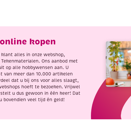
D
3D
uzzel
puzzel
indmolen
uil
antal
aantal
online kopen
re klant alles in onze webshop,
t Tekenmaterialen. Ons aanbod met
uit op alle hobbywensen aan. U
nt van meer dan 10.000 artikelen
deel dat u bij ons voor alles slaagt,
webshops hoeft te bezoeken. Vrijwel
stelt u dus gewoon in één keer! Dat
u bovendien veel tijd én geld!