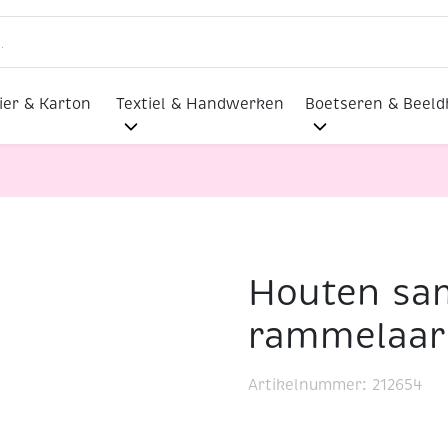
ier & Karton
Textiel & Handwerken
Boetseren & Beel
Houten sa
Houten sambabal / rammelaar 13 x 5 cm
rammelaar 
Artikelnummer:
212654