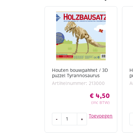
Houten bouwpakket / 3D
H
puzzel Tyrannosaurus
p
Artikelnummer: 213000
A
€
4,50
(Inc BTW)
Houten
H
Toevoegen
-
+
bouwpakket
b
/
/