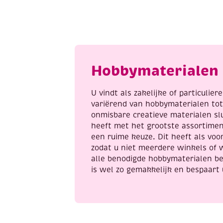
3D
3
puzzel
p
Tyrannosaurus
w
aantal
a
Hobbymaterialen 
U vindt als zakelijke of particulie
variërend van hobbymaterialen to
onmisbare creatieve materialen sl
heeft met het grootste assortime
een ruime keuze. Dit heeft als voor
zodat u niet meerdere winkels of 
alle benodigde hobbymaterialen be
is wel zo gemakkelijk en bespaart 