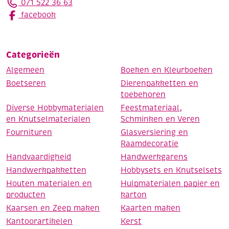
071 522 36 63
facebook
Categorieën
Algemeen
Boeken en Kleurboeken
Boetseren
Dierenpakketten en
toebehoren
Diverse Hobbymaterialen
Feestmateriaal,
en Knutselmaterialen
Schminken en Veren
Fournituren
Glasversiering en
Raamdecoratie
Handvaardigheid
Handwerkgarens
Handwerkpakketten
Hobbysets en Knutselsets
Houten materialen en
Hulpmaterialen papier en
producten
karton
Kaarsen en Zeep maken
Kaarten maken
Kantoorartikelen
Kerst