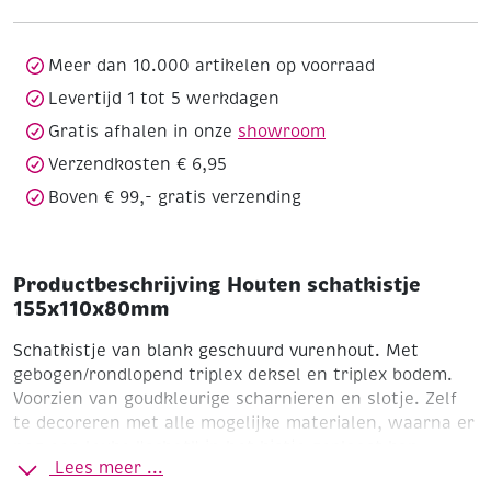
Meer dan 10.000 artikelen op voorraad
Levertijd 1 tot 5 werkdagen
Gratis afhalen in onze
showroom
Verzendkosten € 6,95
Boven € 99,- gratis verzending
Productbeschrijving Houten schatkistje
155x110x80mm
Schatkistje van blank geschuurd vurenhout. Met
gebogen/rondlopend triplex deksel en triplex bodem.
Voorzien van goudkleurige scharnieren en slotje.
Zelf
te decoreren met alle mogelijke materialen, waarna er
nog een leuke "schat" in het kistje geplaast kan
Lees meer ...
worden. Veel verkocht artikel voor onder andere