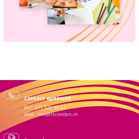
Contact opnemen
Bel: 071 522 36 63
Mail:
info@ltcleiden.nl