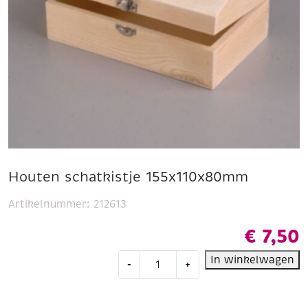
Houten schatkistje 155x110x80mm
Artikelnummer:
212613
€
7,50
Houten
In winkelwagen
-
+
schatkistje
155x110x80mm
aantal