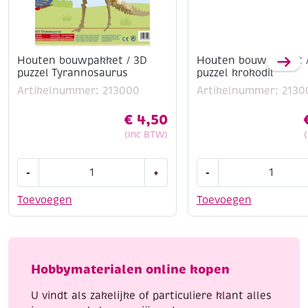
Houten bouwpakket / 3D
Houten bouwpakket 
puzzel Tyrannosaurus
puzzel krokodil
Artikelnummer: 213000
Artikelnummer: 2130
€
4,50
(Inc BTW)
Houten
Houten
-
+
-
bouwpakket
bouwpakket
/
/
Toevoegen
Toevoegen
3D
3D
puzzel
puzzel
Tyrannosaurus
krokodil
aantal
aantal
Hobbymaterialen online kopen
U vindt als zakelijke of particuliere klant alles