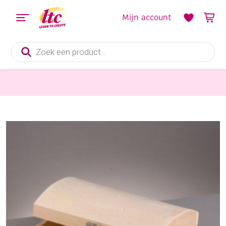
Mijn account
Producten
zoeken
Houten materialen en producten
Houten schatkistje 155x110x80mm