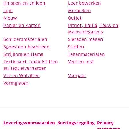
Knippen en snijden
Leer bewerken
Lijm
Mozaieken
Nieuw
Outlet
Papier en Karton
Pitriet, Raffia, Touw en
Macramegarens
Schildersmaterialen
Sieraden maken
Speksteen bewerken
Stoffen
Strijkkralen Hama
Tekenmaterialen
Textielverf, Textielstiften
Verf en Inkt
en Textielverharder
Vilt en Wolvilten
Voorjaar
Vormgieten
Leveringsvoorwaarden
Kortingsregeling
Privacy