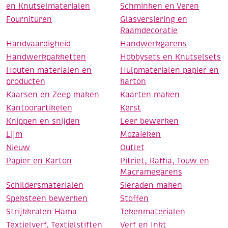
en Knutselmaterialen
Schminken en Veren
Fournituren
Glasversiering en
Raamdecoratie
Handvaardigheid
Handwerkgarens
Handwerkpakketten
Hobbysets en Knutselsets
Houten materialen en
Hulpmaterialen papier en
producten
karton
Kaarsen en Zeep maken
Kaarten maken
Kantoorartikelen
Kerst
Knippen en snijden
Leer bewerken
Lijm
Mozaieken
Nieuw
Outlet
Papier en Karton
Pitriet, Raffia, Touw en
Macramegarens
Schildersmaterialen
Sieraden maken
Speksteen bewerken
Stoffen
Strijkkralen Hama
Tekenmaterialen
Textielverf, Textielstiften
Verf en Inkt