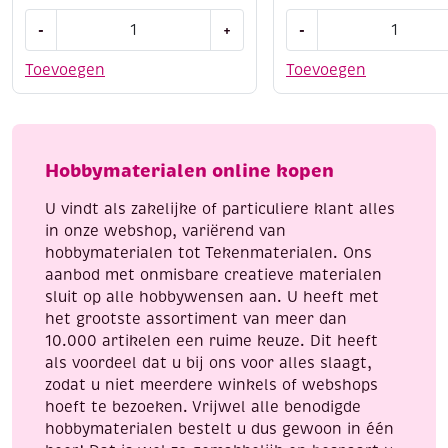
Houten
Houten
-
+
-
bouwpakket
bouwpakket
/
/
Toevoegen
Toevoegen
3D
3D
puzzel
puzzel
Tyrannosaurus
vlinder
aantal
aantal
Hobbymaterialen online kopen
U vindt als zakelijke of particuliere klant alles
in onze webshop, variërend van
hobbymaterialen tot Tekenmaterialen. Ons
aanbod met onmisbare creatieve materialen
sluit op alle hobbywensen aan. U heeft met
het grootste assortiment van meer dan
10.000 artikelen een ruime keuze. Dit heeft
als voordeel dat u bij ons voor alles slaagt,
zodat u niet meerdere winkels of webshops
hoeft te bezoeken. Vrijwel alle benodigde
hobbymaterialen bestelt u dus gewoon in één