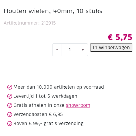
Houten wielen, 40mm, 10 stuks
Artikelnummer:
212915
€
5,75
Houten
In winkelwagen
-
+
wielen,
40mm,
10
stuks
aantal
Meer dan 10.000 artikelen op voorraad
Levertijd 1 tot 5 werkdagen
Gratis afhalen in onze
showroom
Verzendkosten € 6,95
Boven € 99,- gratis verzending