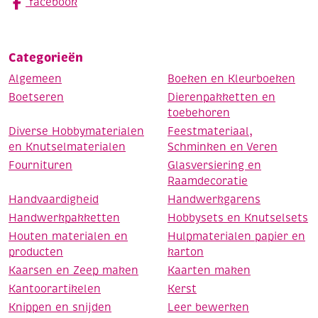
facebook
Categorieën
Algemeen
Boeken en Kleurboeken
Boetseren
Dierenpakketten en
toebehoren
Diverse Hobbymaterialen
Feestmateriaal,
en Knutselmaterialen
Schminken en Veren
Fournituren
Glasversiering en
Raamdecoratie
Handvaardigheid
Handwerkgarens
Handwerkpakketten
Hobbysets en Knutselsets
Houten materialen en
Hulpmaterialen papier en
producten
karton
Kaarsen en Zeep maken
Kaarten maken
Kantoorartikelen
Kerst
Knippen en snijden
Leer bewerken