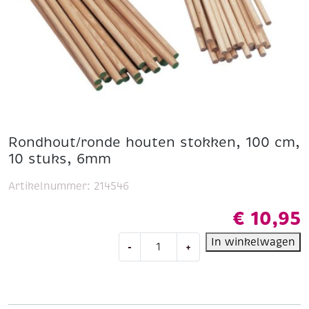
Rondhout/ronde houten stokken, 100 cm,
10 stuks, 6mm
Artikelnummer:
214546
€
10,95
Rondhout/ronde
In winkelwagen
-
+
houten
stokken,
100
cm,