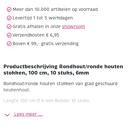
10
stuks,
Meer dan 10.000 artikelen op voorraad
6mm
Levertijd 1 tot 5 werkdagen
aantal
Gratis afhalen in onze
showroom
Verzendkosten € 6,95
Boven € 99,- gratis verzending
Productbeschrijving Rondhout/ronde houten
stokken, 100 cm, 10 stuks, 6mm
Rondhout/ronde houten stokken van glad geschuurd
beukenhout.
Lengte 100 cm
Ø 6 mm
Bundel 10 stuks.
Lees meer ...