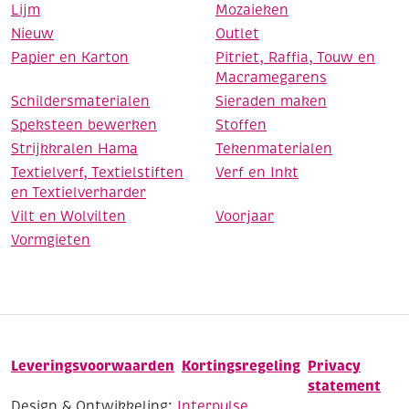
Lijm
Mozaieken
Nieuw
Outlet
Papier en Karton
Pitriet, Raffia, Touw en
Macramegarens
Schildersmaterialen
Sieraden maken
Speksteen bewerken
Stoffen
Strijkkralen Hama
Tekenmaterialen
Textielverf, Textielstiften
Verf en Inkt
en Textielverharder
Vilt en Wolvilten
Voorjaar
Vormgieten
Leveringsvoorwaarden
Kortingsregeling
Privacy
statement
Design & Ontwikkeling:
Interpulse