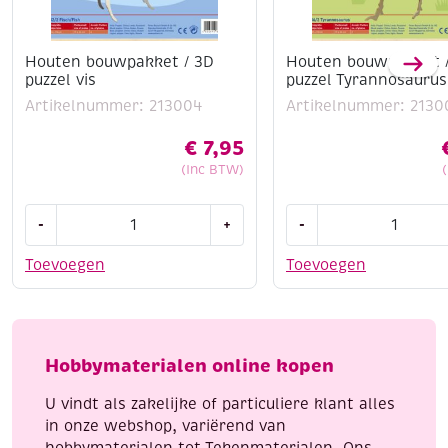
Houten bouwpakket / 3D
Houten bouwpakket 
puzzel vis
puzzel Tyrannosaurus
Artikelnummer: 213004
Artikelnummer: 2130
€
7,95
(Inc BTW)
Houten
Houten
-
+
-
bouwpakket
bouwpakket
/
/
Toevoegen
Toevoegen
3D
3D
puzzel
puzzel
vis
Tyrannosaurus
aantal
aantal
Hobbymaterialen online kopen
U vindt als zakelijke of particuliere klant alles
in onze webshop, variërend van
hobbymaterialen tot Tekenmaterialen. Ons