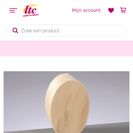
Mijn account
Producten
zoeken
Houten materialen en producten
Spanen doosje ovaal 75x55x30mm