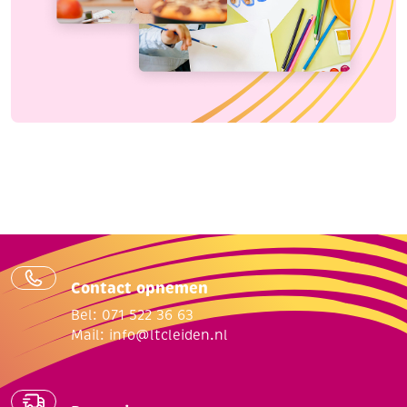
Contact opnemen
Bel: 071 522 36 63
Mail:
info@ltcleiden.nl