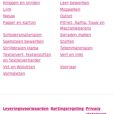
Knippen en snijden
Leer bewerken
Lijm
Mozaieken
Nieuw
Outlet
Papier en Karton
Pitriet, Raffia, Touw en
Macramegarens
Schildersmaterialen
Sieraden maken
Speksteen bewerken
Stoffen
Strijkkralen Hama
Tekenmaterialen
Textielverf, Textielstiften
Verf en Inkt
en Textielverharder
Vilt en Wolvilten
Voorjaar
Vormgieten
Leveringsvoorwaarden
Kortingsregeling
Privacy