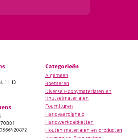
ns
Categorieën
.
Algemeen
t 11-13
Boetseren
Diverse Hobbymaterialen en
Knutselmaterialen
Fournituren
vens
Handvaardigheid
8
Handwerkpakketten
770B01
0566420872
Houten materialen en producten