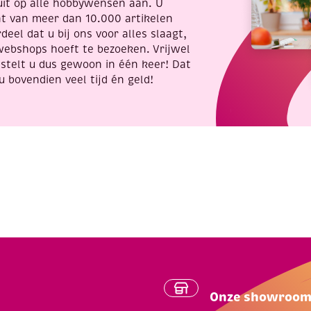
reen
uit op alle hobbywensen aan. U
is
nt van meer dan 10.000 artikelen
antal
deel dat u bij ons voor alles slaagt,
webshops hoeft te bezoeken. Vrijwel
stelt u dus gewoon in één keer! Dat
u bovendien veel tijd én geld!
Onze showroo