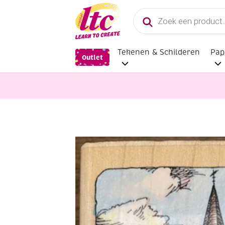
Producten
zoeken
Tekenen & Schilderen
Pap
Outlet
Hulpmaterialen papier en karton