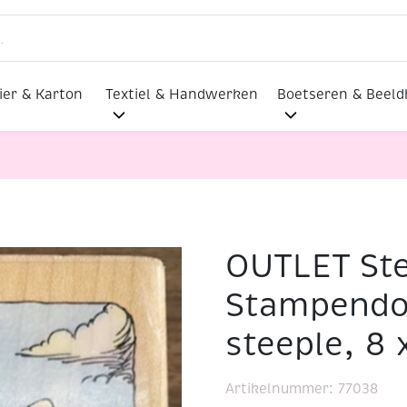
ier & Karton
Textiel & Handwerken
Boetseren & Beel
OUTLET St
OUTLET Stempel Stampendous, St.James steeple, 8 x 5 cm
Stampendo
steeple, 8 
Artikelnummer:
77038