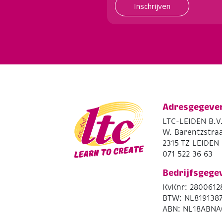
Inschrijven
Adresgegeve
LTC-LEIDEN B.V
W. Barentzstraa
2315 TZ LEIDEN
071 522 36 63
Bedrijfsgege
KvKnr: 2800612
BTW: NL819138
ABN: NL18ABNA