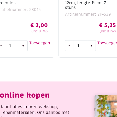
reen iris
12cm, lengte 14cm, 7
stuks
rtikelnummer: 53015
Artikelnummer: 214539
€
2,00
€
5,25
(Inc BTW)
(Inc BTW)
UTLET
Dotpainting
Toevoegen
Toevoege
-
+
-
+
lizabeth
stokjes/houten
stokjes/
ylar
stipstokjes,
himmer
doorsnee
heetz
3-
lie,
12cm,
2.5
lengte
14cm,
online kopen
0.5
7
m,
stuks
aantal
re klant alles in onze webshop,
el,
t Tekenmaterialen. Ons aanbod met