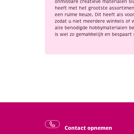
amethyst
g
onmisbare creatieve materialen sl
gemstone
ir
heeft met het grootste assortime
aantal
a
een ruime keuze. Dit heeft als voor
zodat u niet meerdere winkels of 
alle benodigde hobbymaterialen be
is wel zo gemakkelijk en bespaart 
Contact opnemen