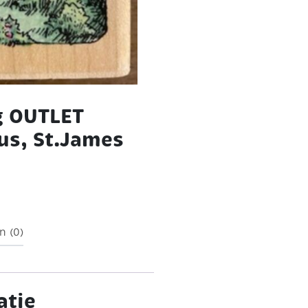
g OUTLET
s, St.James
n (0)
atie