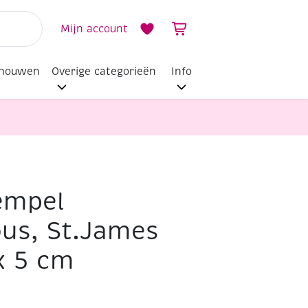
Mijn account
dhouwen
Overige categorieën
Info
empel
us, St.James
x 5 cm