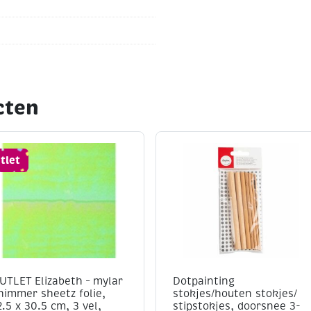
cten
tlet
UTLET Elizabeth – mylar
Dotpainting
himmer sheetz folie,
stokjes/houten stokjes/
2.5 x 30.5 cm, 3 vel,
stipstokjes, doorsnee 3-