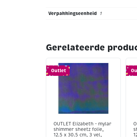
Verpakkingseenheid
1
Gerelateerde produ
Outlet
Ou
OUTLET Elizabeth – mylar
O
shimmer sheetz folie,
s
12.5 x 30.5 cm, 3 vel,
1