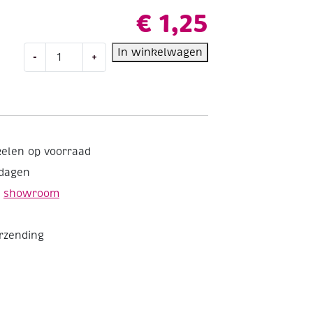
€
1,25
OUTLET
In winkelwagen
-
+
Stempel
Stampendous,
St.James
steeple,
8
x
kelen op voorraad
5
kdagen
cm
aantal
e
showroom
erzending