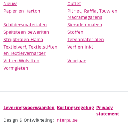
Nieuw
Outlet
Papier en Karton
Pitriet, Raffia, Touw en
Macramegarens
Schildersmaterialen
Sieraden maken
Speksteen bewerken
Stoffen
Strijkkralen Hama
Tekenmaterialen
Textielverf, Textielstiften
Verf en Inkt
en Textielverharder
Vilt en Wolvilten
Voorjaar
Vormgieten
Leveringsvoorwaarden
Kortingsregeling
Privacy
statement
Design & Ontwikkeling:
Interpulse