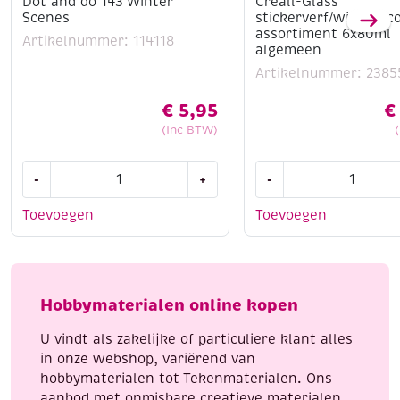
Dot and do 143 Winter
Creall-Glass
Scenes
stickerverf/windowco
assortiment 6x80ml
Artikelnummer: 114118
algemeen
Artikelnummer: 2385
€
5,95
€
(Inc BTW)
Dot
Creall-
-
+
-
and
Glass
do
stickerverf/windowco
Toevoegen
Toevoegen
143
assortiment
Winter
6x80ml
Scenes
algemeen
aantal
aantal
Hobbymaterialen online kopen
U vindt als zakelijke of particuliere klant alles
in onze webshop, variërend van
hobbymaterialen tot Tekenmaterialen. Ons
aanbod met onmisbare creatieve materialen