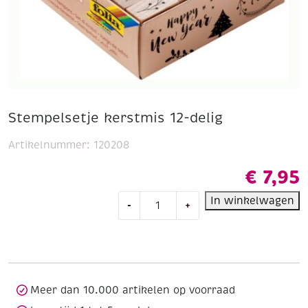
Stempelsetje kerstmis 12-delig
Artikelnummer:
120208
€
7,95
Stempelsetje
In winkelwagen
-
+
kerstmis
12-
delig
aantal
Meer dan 10.000 artikelen op voorraad