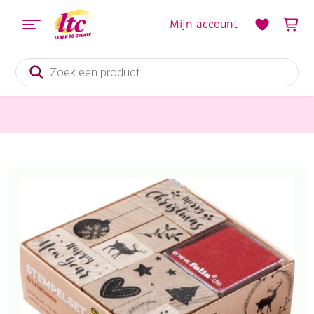
Mijn account
Producten
zoeken
Kaarten maken
Stempelsetje kerstmis 12-delig