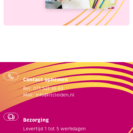
Contact opnemen
Bel: 071 522 36 63
Mail:
info@ltcleiden.nl
Bezorging
Levertijd 1 tot 5 werkdagen