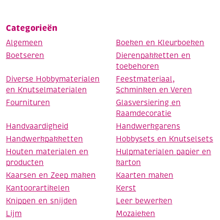
Categorieën
Algemeen
Boeken en Kleurboeken
Boetseren
Dierenpakketten en
toebehoren
Diverse Hobbymaterialen
Feestmateriaal,
en Knutselmaterialen
Schminken en Veren
Fournituren
Glasversiering en
Raamdecoratie
Handvaardigheid
Handwerkgarens
Handwerkpakketten
Hobbysets en Knutselsets
Houten materialen en
Hulpmaterialen papier en
producten
karton
Kaarsen en Zeep maken
Kaarten maken
Kantoorartikelen
Kerst
Knippen en snijden
Leer bewerken
Lijm
Mozaieken