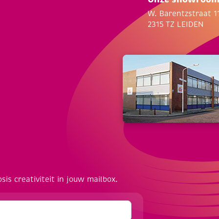
W. Barentzstraat 1
2315 TZ LEIDEN
osis creativiteit in jouw mailbox.