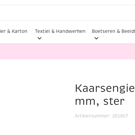
ier & Karton
Textiel & Handwerken
Boetseren & Beel
Kaarsengie
ietvorm, 55 x 80 mm, ster
mm, ster
Artikelnummer:
265907