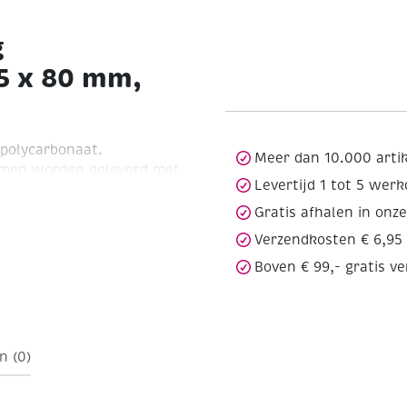
g
5 x 80 mm,
polycarbonaat.
Meer dan 10.000 arti
ormen worden geleverd met
Levertijd 1 tot 5 wer
 rode uiteinde van de lont
Gratis afhalen in onz
Verzendkosten € 6,95
Boven € 99,- gratis v
rwas, versierwas en
n gieten en decoreren !
was zie artikelnummer
n (0)