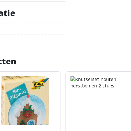
atie
cten