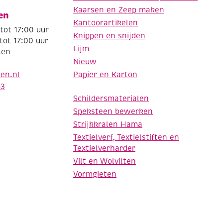
Kaarsen en Zeep maken
en
Kantoorartikelen
tot 17:00 uur
Knippen en snijden
tot 17:00 uur
Lijm
ten
Nieuw
Papier en Karton
den.nl
63
Schildersmaterialen
Speksteen bewerken
Strijkkralen Hama
Textielverf, Textielstiften en
Textielverharder
Vilt en Wolvilten
Vormgieten