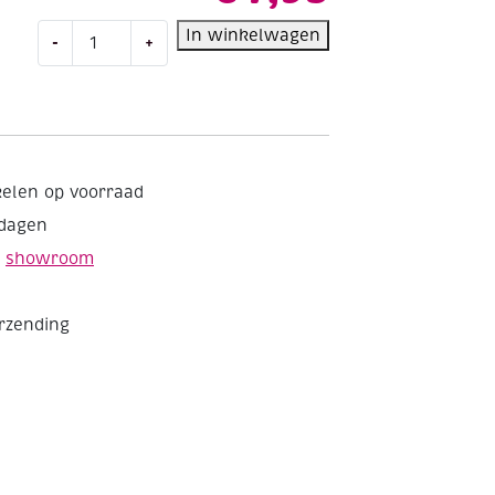
Kaarsengietvorm,
In winkelwagen
-
+
55
x
80
mm,
ster
aantal
kelen op voorraad
kdagen
e
showroom
erzending