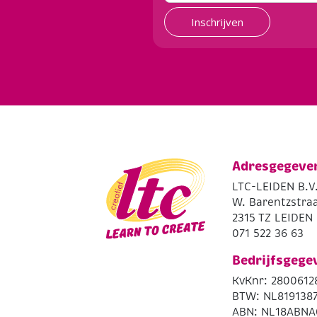
Inschrijven
Adresgegeve
LTC-LEIDEN B.V
W. Barentzstraa
2315 TZ LEIDEN
071 522 36 63
Bedrijfsgege
KvKnr: 2800612
BTW: NL819138
ABN: NL18ABNA