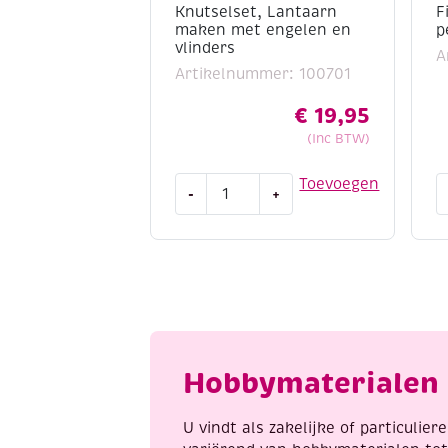
Knutselset, Lantaarn
F
maken met engelen en
p
vlinders
A
Artikelnummer: 100701
€
19,95
(Inc BTW)
Knutselset,
Fi
Toevoegen
-
+
Lantaarn
m
maken
v
met
p
engelen
a
en
vlinders
aantal
Hobbymaterialen 
U vindt als zakelijke of particulie