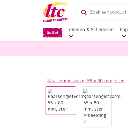
Producten
zoeken
Tekenen & Schilderen
Pap
Outlet
Kaarsen en Zeep maken
Kaarseng