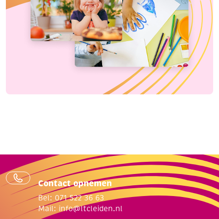
Contact opnemen
Bel: 071 522 36 63
Mail:
info@ltcleiden.nl