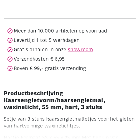
55
mm,
hart,
3
stuks
Meer dan 10.000 artikelen op voorraad
aantal
Levertijd 1 tot 5 werkdagen
Gratis afhalen in onze
showroom
Verzendkosten € 6,95
Boven € 99,- gratis verzending
Productbeschrijving
Kaarsengietvorm/kaarsengietmal,
waxinelicht, 55 mm, hart, 3 stuks
Setje van 3 stuks kaarsengietmalletjes voor het gieten
van hartvormige waxinelichtjes.
Hartje
Formaat 53 x 55 x 25 mm
Met behulp van