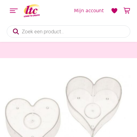
Mijn account
Producten
zoeken
Kaarsen en Zeep maken
Kaarsengietvorm/kaarsengietmal, waxinelicht, 55 mm, hart, 3 stuks