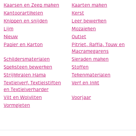
Kaarsen en Zeep maken
Kaarten maken
Kantoorartikelen
Kerst
Knippen en snijden
Leer bewerken
Lijm
Mozaieken
Nieuw
Outlet
Papier en Karton
Pitriet, Raffia, Touw en
Macramegarens
Schildersmaterialen
Sieraden maken
Speksteen bewerken
Stoffen
Strijkkralen Hama
Tekenmaterialen
Textielverf, Textielstiften
Verf en Inkt
en Textielverharder
Vilt en Wolvilten
Voorjaar
Vormgieten