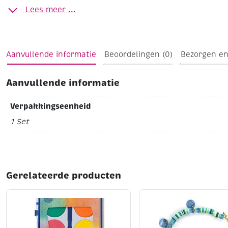
kaarsensmeltwas en kleurwas kunt u uw eigen
Lees meer ...
(gekleurde) waxinelichtjes gieten !
Tip: Voor kant-en-
klare kaarsensmeltwas zie artikelnummer 261422
Aanvullende informatie
Beoordelingen (0)
Bezorgen en
Aanvullende informatie
Verpakkingseenheid
1 Set
Gerelateerde producten