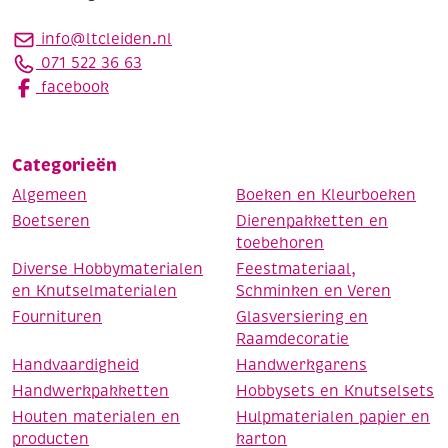
info@ltcleiden.nl
071 522 36 63
facebook
Categorieën
Algemeen
Boeken en Kleurboeken
Boetseren
Dierenpakketten en
toebehoren
Diverse Hobbymaterialen
Feestmateriaal,
en Knutselmaterialen
Schminken en Veren
Fournituren
Glasversiering en
Raamdecoratie
Handvaardigheid
Handwerkgarens
Handwerkpakketten
Hobbysets en Knutselsets
Houten materialen en
Hulpmaterialen papier en
producten
karton