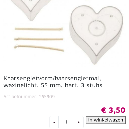
Kaarsengietvorm/kaarsengietmal,
waxinelicht, 55 mm, hart, 3 stuks
Artikelnummer:
265909
€
3,50
Kaarsengietvorm/kaarsengietmal,
In winkelwagen
-
+
waxinelicht,