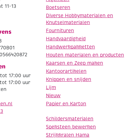
t 11-13
Boetseren
Diverse Hobbymaterialen en
Knutselmaterialen
Fournituren
vens
Handvaardigheid
8
Handwerkpakketten
770B01
0566420872
Houten materialen en producten
Kaarsen en Zeep maken
en
Kantoorartikelen
tot 17:00 uur
Knippen en snijden
tot 17:00 uur
Lijm
ten
Nieuw
Papier en Karton
den.nl
63
Schildersmaterialen
Speksteen bewerken
Strijkkralen Hama