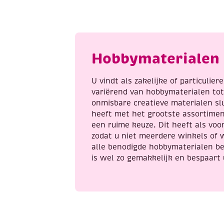
assortiment
R
feestelijk
H
aantal
B
a
Hobbymaterialen 
U vindt als zakelijke of particulie
variërend van hobbymaterialen to
onmisbare creatieve materialen sl
heeft met het grootste assortime
een ruime keuze. Dit heeft als voor
zodat u niet meerdere winkels of 
alle benodigde hobbymaterialen be
is wel zo gemakkelijk en bespaart 