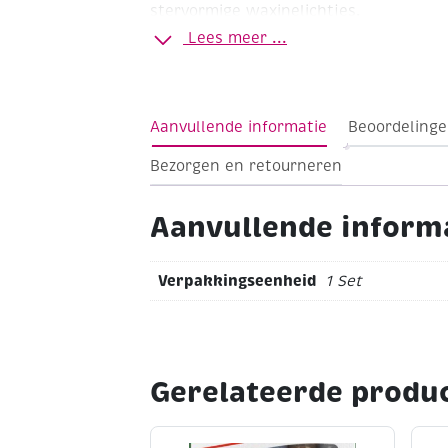
stervormige waxinelichtjes.
Lees meer ...
Ster
Formaat 55 x 55 x 25 mm
Met beh
en kleurwas kunt u uw eigen (gekleurde
Tip: Voor kant-en-klare kaarsensmelt
261422
Aanvullende informatie
Beoordelinge
Bezorgen en retourneren
Aanvullende inform
Verpakkingseenheid
1 Set
Gerelateerde produ