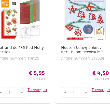
ot and do 186 Red Holly
Houten bouwpakket /
erries
Kerstboom decoratie 2
rtikelnummer: 114120
Artikelnummer: 213024
€
5,95
€
4,50
(Inc BTW)
(Inc BTW)
ot
Houten
Toevoegen
Toevoege
-
+
-
+
nd
bouwpakket
o
/
86
Kerstboom