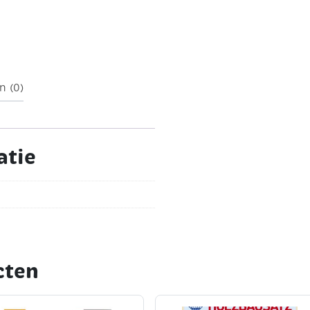
ulp van kaarsensmeltwas
) waxinelichtjes gieten !
was zie artikelnummer
n (0)
atie
cten