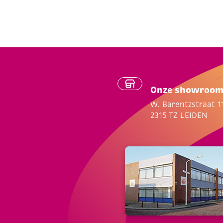
Onze showroo
W. Barentzstraat 1
2315 TZ LEIDEN