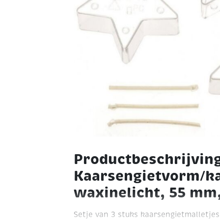
Productbeschrijvin
Kaarsengietvorm/ka
waxinelicht, 55 mm,
Setje van 3 stuks kaarsengietmalletjes