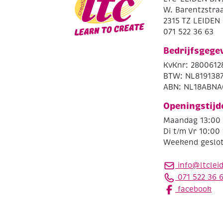
W. Barentzstraa
2315 TZ LEIDEN
071 522 36 63
Bedrijfsgege
KvKnr: 2800612
BTW: NL819138
ABN: NL18ABNA
Openingstijd
Maandag 13:00 
Di t/m Vr 10:00 
Weekend geslo
info@ltclei
071 522 36 
facebook