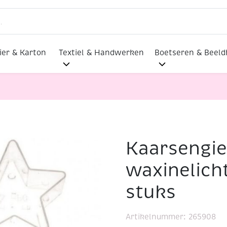
ier & Karton
Textiel & Handwerken
Boetseren & Beel
Kaarsengie
ietvorm/kaarsengietmal, waxinelicht, 55 mm, ster, 3 stuk
waxinelich
stuks
Artikelnummer:
265908