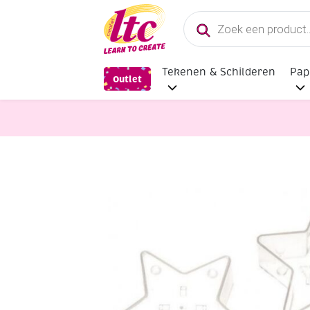
Producten
zoeken
Tekenen & Schilderen
Pap
Outlet
Kaarsen en Zeep maken
Kaarseng