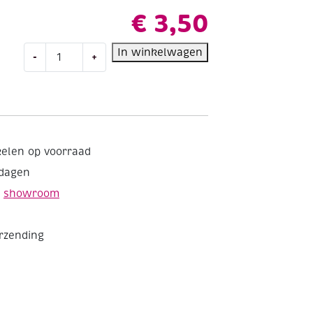
€
3,50
Kaarsengietvorm/kaarsengietmal,
In winkelwagen
-
+
waxinelicht,
55
mm,
ster,
3
stuks
kelen op voorraad
aantal
kdagen
e
showroom
erzending