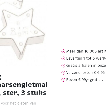
Meer dan 10.000 arti
Levertijd 1 tot 5 wer
Gratis afhalen in onz
Verzendkosten € 6,95
g
Boven € 99,- gratis v
arsengietmal,
 ster, 3 stuks
 voor het gieten van