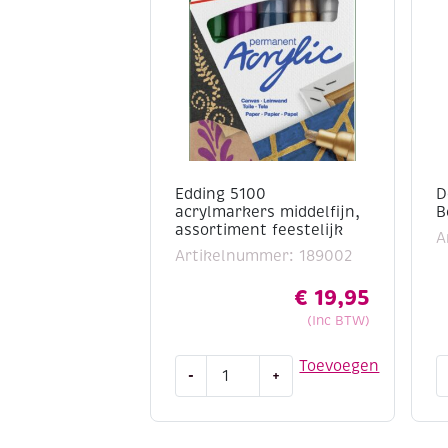
Edding 5100
D
acrylmarkers middelfijn,
B
assortiment feestelijk
A
Artikelnummer: 189002
€
19,95
(Inc BTW)
Edding
D
Toevoegen
-
+
5100
a
acrylmarkers
d
middelfijn,
1