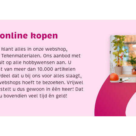
ed
decoratie
olly
2
erries
aantal
antal
online kopen
re klant alles in onze webshop,
t Tekenmaterialen. Ons aanbod met
uit op alle hobbywensen aan. U
nt van meer dan 10.000 artikelen
deel dat u bij ons voor alles slaagt,
webshops hoeft te bezoeken. Vrijwel
stelt u dus gewoon in één keer! Dat
u bovendien veel tijd én geld!