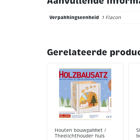
Aanvullende inform
Verpakkingseenheid
1 Flacon
Gerelateerde produ
Houten bouwpakket /
S
Theelichthouder huis
b