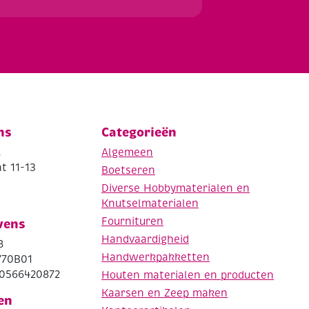
ns
Categorieën
.
Algemeen
t 11-13
Boetseren
Diverse Hobbymaterialen en
Knutselmaterialen
Fournituren
vens
Handvaardigheid
8
Handwerkpakketten
770B01
0566420872
Houten materialen en producten
Kaarsen en Zeep maken
en