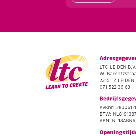
Adresgegeve
LTC-LEIDEN B.V
W. Barentzstraa
2315 TZ LEIDEN
071 522 36 63
Bedrijfsgege
KvKnr: 2800612
BTW: NL819138
ABN: NL18ABNA
Openingstijd