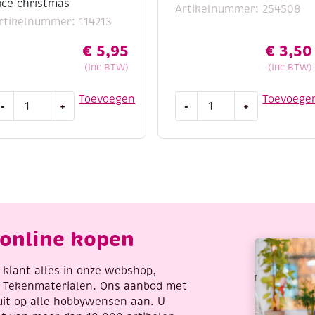
ice christmas
Artikelnummer: 254508
rtikelnummer: 114213
€
5,95
€
3,50
(Inc BTW)
(Inc BTW)
titch
Hama
Toevoegen
Toevoege
-
+
-
+
nd
strijkkralenset
o
midi,
orduursetje
kerst,
64
450
st
ave
aantal
ice
online kopen
hristmas
antal
re klant alles in onze webshop,
t Tekenmaterialen. Ons aanbod met
uit op alle hobbywensen aan. U