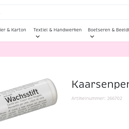
ier & Karton
Textiel & Handwerken
Boetseren & Beel
Kaarsenpen
en 29 ml, Wit
Artikelnummer:
266702