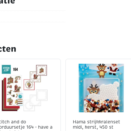
atie
cten
titch and do
Hama strijkkralenset
orduursetje 164 – have a
midi, kerst, 450 st