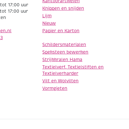
Kantoorartikelen
tot 17:00 uur
Knippen en snijden
tot 17:00 uur
Lijm
ten
Nieuw
Papier en Karton
den.nl
63
Schildersmaterialen
Speksteen bewerken
Strijkkralen Hama
Textielverf, Textielstiften en
Textielverharder
Vilt en Wolvilten
Vormgieten