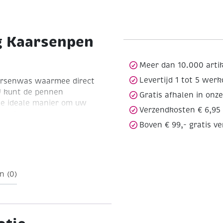
g Kaarsenpen
Meer dan 10.000 arti
Levertijd 1 tot 5 wer
arsenwas waarmee direct
U kunt de pennen
Gratis afhalen in onz
De ideale manier om uw
Verzendkosten € 6,95
rp. Smelt schoon en
Boven € 99,- gratis v
van zacht kunststof en
te druk uit te oefenen op
was uit de pen en kunt u
schrijven.
n (0)