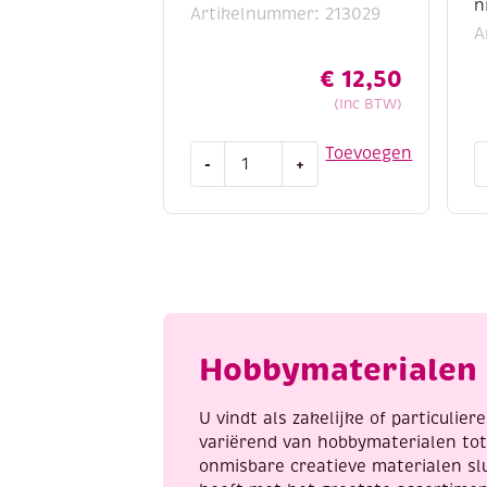
n
Artikelnummer: 213029
A
€
12,50
(Inc BTW)
Houten
S
Toevoegen
-
+
bouwpakket
a
/
d
Theelichthouder
b
huis
1
aantal
-
h
a
n
Hobbymaterialen 
c
a
U vindt als zakelijke of particulie
variërend van hobbymaterialen to
onmisbare creatieve materialen sl