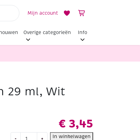
Mijn account
dhouwen
Overige categorieën
Info
 29 ml, Wit
€
3,45
Kaarsenpen
In winkelwagen
-
+