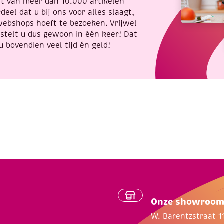
nt van meer dan 10.000 artikelen
deel dat u bij ons voor alles slaagt,
webshops hoeft te bezoeken. Vrijwel
stelt u dus gewoon in één keer! Dat
u bovendien veel tijd én geld!
Onze showroo
W. Barentzstraat 1