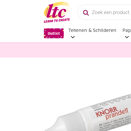
Producten
zoeken
Tekenen & Schilderen
Pap
Outlet
Kaarsen en Zeep maken
Kaarsenp