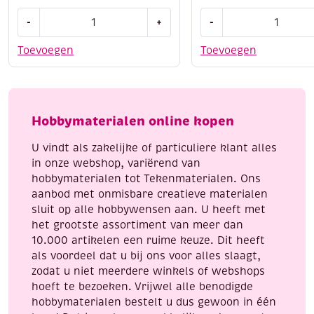
Filzinie
Knutselset
-
+
-
viltpakket
houten
slinger
kerstbomen
Toevoegen
Toevoegen
kerstmis
2
130
stuks
cm
aantal
aantal
Hobbymaterialen online kopen
U vindt als zakelijke of particuliere klant alles
in onze webshop, variërend van
hobbymaterialen tot Tekenmaterialen. Ons
aanbod met onmisbare creatieve materialen
sluit op alle hobbywensen aan. U heeft met
het grootste assortiment van meer dan
10.000 artikelen een ruime keuze. Dit heeft
als voordeel dat u bij ons voor alles slaagt,
zodat u niet meerdere winkels of webshops
hoeft te bezoeken. Vrijwel alle benodigde
hobbymaterialen bestelt u dus gewoon in één