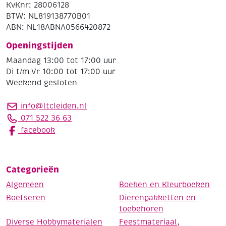
KvKnr: 28006128
BTW: NL819138770B01
ABN: NL18ABNA0566420872
Openingstijden
Maandag 13:00 tot 17:00 uur
Di t/m Vr 10:00 tot 17:00 uur
Weekend gesloten
info@ltcleiden.nl
071 522 36 63
facebook
Categorieën
Algemeen
Boeken en Kleurboeken
Boetseren
Dierenpakketten en
toebehoren
Diverse Hobbymaterialen
Feestmateriaal,