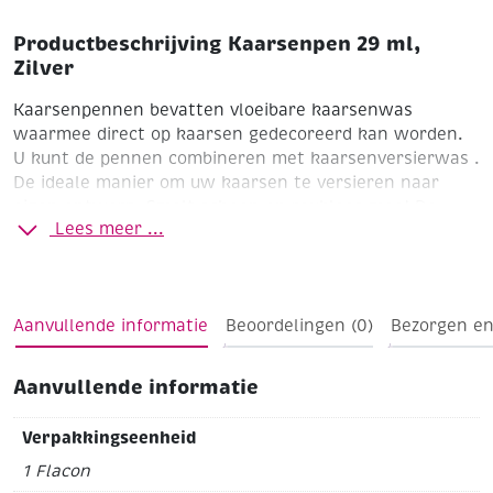
Productbeschrijving Kaarsenpen 29 ml,
Zilver
Kaarsenpennen bevatten vloeibare kaarsenwas
waarmee direct op kaarsen gedecoreerd kan worden.
U kunt de pennen combineren met kaarsenversierwas .
De ideale manier om uw kaarsen te versieren naar
eigen ontwerp. Smelt schoon en reukloos mee!
De
Lees meer ...
pennen zijn gemaakt van zacht kunststof en hebben
een fijne doseerpunt. Door lichte druk uit te oefenen
op de pen drukt u eenvoudig de vloeibare was uit de
pen en kunt u hiermee direct op de kaars tekenen of
Aanvullende informatie
Beoordelingen (0)
Bezorgen en
schrijven.
Zilver
Inhoud 29 ml
Aanvullende informatie
Verpakkingseenheid
1 Flacon