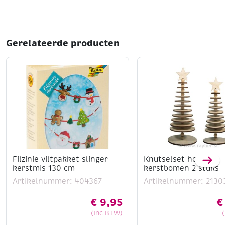
Gerelateerde producten
Filzinie viltpakket slinger
Knutselset houten
kerstmis 130 cm
kerstbomen 2 stuks
Artikelnummer: 404367
Artikelnummer: 2130
€
9,95
€
(Inc BTW)