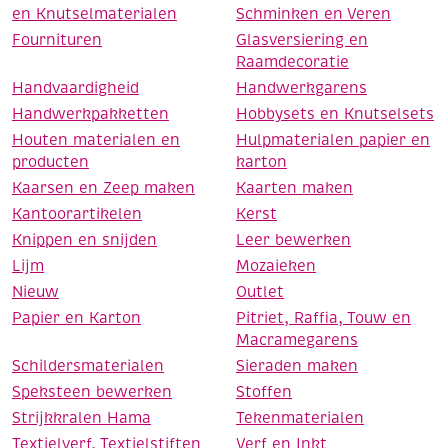
en Knutselmaterialen
Schminken en Veren
Fournituren
Glasversiering en
Raamdecoratie
Handvaardigheid
Handwerkgarens
Handwerkpakketten
Hobbysets en Knutselsets
Houten materialen en
Hulpmaterialen papier en
producten
karton
Kaarsen en Zeep maken
Kaarten maken
Kantoorartikelen
Kerst
Knippen en snijden
Leer bewerken
Lijm
Mozaieken
Nieuw
Outlet
Papier en Karton
Pitriet, Raffia, Touw en
Macramegarens
Schildersmaterialen
Sieraden maken
Speksteen bewerken
Stoffen
Strijkkralen Hama
Tekenmaterialen
Textielverf, Textielstiften
Verf en Inkt