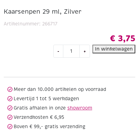
Kaarsenpen 29 ml, Zilver
Artikelnummer:
266717
€
3,75
Kaarsenpen
In winkelwagen
-
+
29
ml,
Zilver
aantal
Meer dan 10.000 artikelen op voorraad
Levertijd 1 tot 5 werkdagen
Gratis afhalen in onze
showroom
Verzendkosten € 6,95
Boven € 99,- gratis verzending